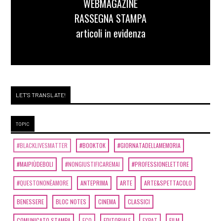
WEBMAGAZINE
RASSEGNA STAMPA
articoli in evidenza
LET'S TRANSLATE!
TOPIC
#BLACKLIVESMATTER
#BOOKTOK
#GIORNATADELLAMEMORIA
#MAIPIÙDEBOLI
#NONGIUSTIFICAREMAI
#PROFESSIONELETTORE
#QUESTONONÈAMORE
ANTEPRIMA
ARTE
ARTE&SPETTACOLO
BENESSERE
BLOC NOTES
CINEMA
CLASSICI
COMUNICATO STAMPA
ECO
EDITORIALE
EXPAT
FILM