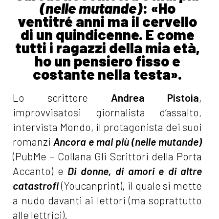
(nelle mutande)
: «Ho
ventitré anni ma il cervello
di un quindicenne. E come
tutti i ragazzi della mia età,
ho un pensiero fisso e
costante nella testa».
Lo scrittore
Andrea Pistoia
,
improvvisatosi giornalista d’assalto,
intervista Mondo, il protagonista dei suoi
romanzi
Ancora e mai più (nelle mutande)
(PubMe – Collana Gli Scrittori della Porta
Accanto) e
Di donne, di amori e di altre
catastrofi
(Youcanprint), il quale si mette
a nudo davanti ai lettori (ma soprattutto
alle lettrici).