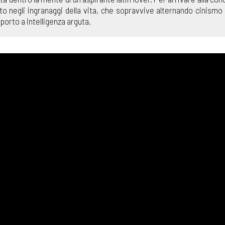
negli ingranaggi della vita, che sopravvive alternando cinismo
porto a intelligenza arguta.