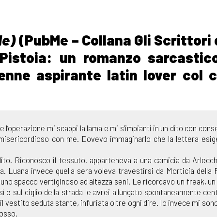
de)
(PubMe – Collana Gli Scrittori 
Pistoia: un romanzo sarcastic
eenne aspirante latin lover col 
e l’operazione mi scappi la lama e mi s’impianti in un dito con con
o misericordioso con me. Dovevo immaginarlo che la lettera esi
 dito. Riconosco il tessuto, apparteneva a una camicia da Arlecc
. Luana invece quella sera voleva travestirsi da Morticia della 
 uno spacco vertiginoso ad altezza seni. Le ricordavo un freak, u
osì e sul ciglio della strada le avrei allungato spontaneamente cen
il vestito seduta stante, infuriata oltre ogni dire. Io invece mi son
dosso.