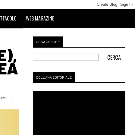
TTACOLO
WEB MAGAZINE
COSA CERCHI?
E),
REA
COLLANA EDITORIALE
ORISTICO
,