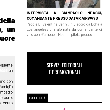
INTERVISTA A GIAMPAOLO MEACCI,
COMANDANTE PRESSO QATAR AIRWAYS
della
People Di Valentina Gerini. In viaggio da Doha a
o, un
Los angeles: una giornata da comandante di
volo con Giampaolo Meacci, pilota presso la...
cuore
SERVIZI EDITORIALI
seguente
gesse un
E PROMOZIONALI
hino con
Famiglia
n mostro
to euro.
PUBBLICITÀ
o tenuto