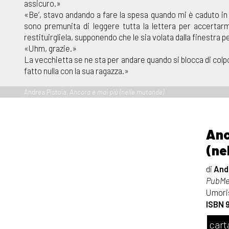
assicuro.»
«Be’, stavo andando a fare la spesa quando mi è caduto in 
sono premunita di leggere tutta la lettera per accertarmi 
restituirgliela, supponendo che le sia volata dalla finestra p
«Uhm, grazie.»
La vecchietta se ne sta per andare quando si blocca di colpo
fatto nulla con la sua ragazza.»
Andrea Pistoia,
Ancora e mai più (nelle mutande)
Anc
(ne
di
And
PubMe 
Umori
ISBN 
cart