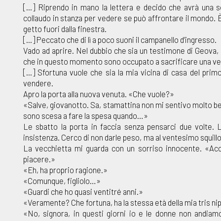
[...] Riprendo in mano la lettera e decido che avrà una s
collaudo in stanza per vedere se può affrontare il mondo. È c
getto fuori dalla finestra.
[...] Peccato che di lì a poco suoni il campanello d’ingresso.
Vado ad aprire. Nel dubbio che sia un testimone di Geova,
che in questo momento sono occupato a sacrificare una ve
[...] Sfortuna vuole che sia la mia vicina di casa del pri
vendere.
Apro la porta alla nuova venuta. «Che vuole?»
«Salve, giovanotto. Sa, stamattina non mi sentivo molto ben
sono scesa a fare la spesa quando…»
Le sbatto la porta in faccia senza pensarci due volte. L
insistenza. Cerco di non darle peso, ma al ventesimo squillo
La vecchietta mi guarda con un sorriso innocente. «Accid
piacere.»
«Eh, ha proprio ragione.»
«Comunque, figliolo…»
«Guardi che ho quasi ventitré anni.»
«Veramente? Che fortuna, ha la stessa età della mia tris ni
«No, signora, in questi giorni io e le donne non andiamo