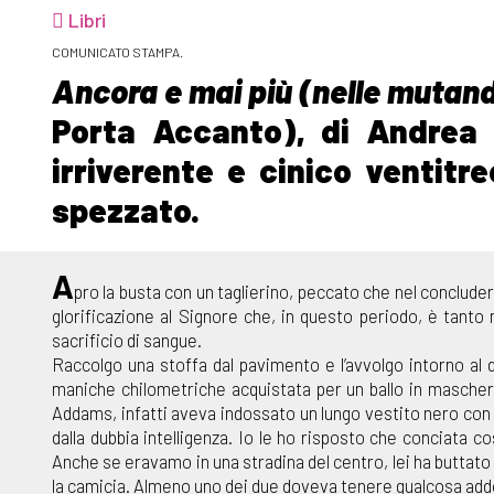
Libri
COMUNICATO STAMPA.
Ancora e mai più (nelle mutan
Porta Accanto), di Andrea 
irriverente e cinico ventitr
spezzato.
A
pro la busta con un taglierino, peccato che nel concluder
glorificazione al Signore che, in questo periodo, è tant
sacrificio di sangue.
Raccolgo una stoffa dal pavimento e l’avvolgo intorno al
maniche chilometriche acquistata per un ballo in maschera
Addams, infatti aveva indossato un lungo vestito nero con
dalla dubbia intelligenza. Io le ho risposto che conciata c
Anche se eravamo in una stradina del centro, lei ha buttato 
la camicia. Almeno uno dei due doveva tenere qualcosa ad