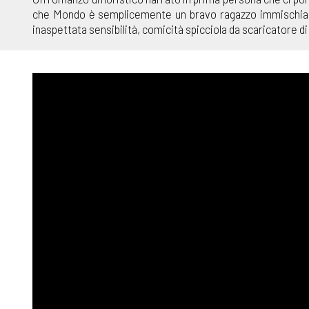
che Mondo è semplicemente un bravo ragazzo immischiato 
inaspettata sensibilità, comicità spicciola da scaricatore di 