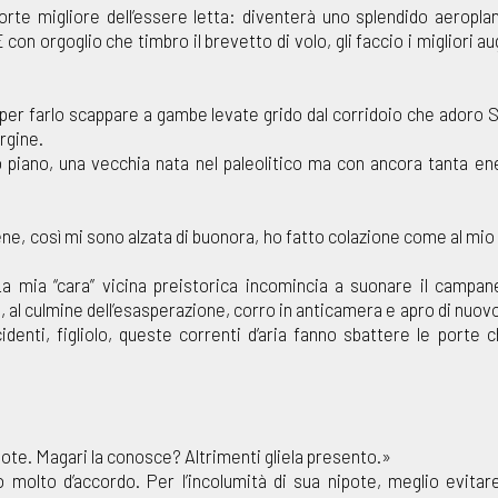
orte migliore dell’essere letta: diventerà uno splendido aeropla
on orgoglio che timbro il brevetto di volo, gli faccio i migliori aug
 per farlo scappare a gambe levate grido dal corridoio che adoro 
rgine.
mo piano, una vecchia nata nel paleolitico ma con ancora tanta en
e, così mi sono alzata di buonora, ho fatto colazione come al mio 
a mia “cara” vicina preistorica incomincia a suonare il campan
, al culmine dell’esasperazione, corro in anticamera e apro di nuovo 
enti, figliolo, queste correnti d’aria fanno sbattere le porte 
pote. Magari la conosce? Altrimenti gliela presento.»
 molto d’accordo. Per l’incolumità di sua nipote, meglio evitare