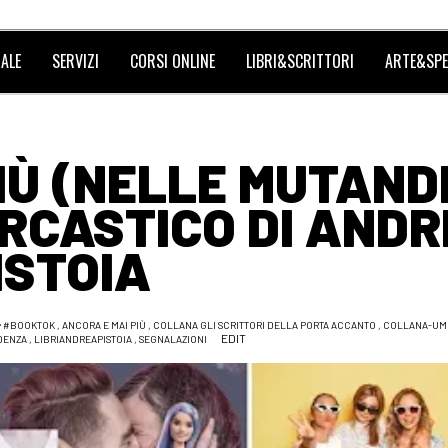
ALE
SERVIZI
CORSI ONLINE
LIBRI&SCRITTORI
ARTE&SPE
IÙ (NELLE MUTAND
RCASTICO DI AND
ISTOIA
#BOOKTOK
,
ANCORA E MAI PIÙ
,
COLLANA GLI SCRITTORI DELLA PORTA ACCANTO
,
COLLANA-UM
EDIT
IDENZA
,
LIBRIANDREAPISTOIA
,
SEGNALAZIONI