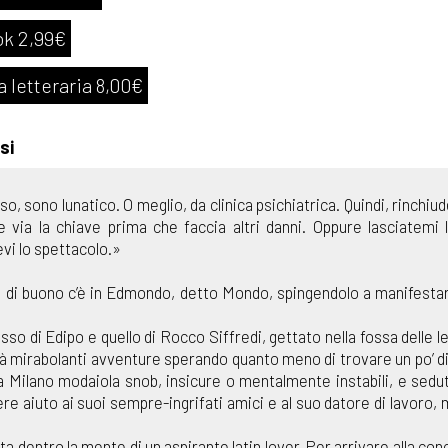
k 2,99€
a letteraria 8,00€
si
so, sono lunatico. O meglio, da clinica psichiatrica. Quindi, rinchiu
e via la chiave prima che faccia altri danni. Oppure lasciatemi 
vi lo spettacolo.»
he di buono c’è in Edmondo, detto Mondo, spingendolo a manifestar
so di Edipo e quello di Rocco Siffredi, gettato nella fossa delle 
rà mirabolanti avventure sperando quanto meno di trovare un po’ di 
a Milano modaiola snob, insicure o mentalmente instabili, e sedut
dere aiuto ai suoi sempre-ingrifati amici e al suo datore di lavoro,
 dentro la mente di un aspirante latin lover. Per arrivare alla con