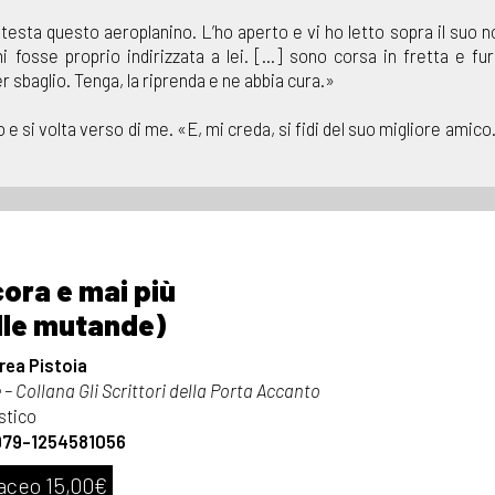
testa questo aeroplanino. L’ho aperto e vi ho letto sopra il suo 
fosse proprio indirizzata a lei. [...] sono corsa in fretta e fur
er sbaglio. Tenga, la riprenda e ne abbia cura.»
 e si volta verso di me. «E, mi creda, si fidi del suo migliore amico
ora e mai più
lle mutande)
rea Pistoia
– Collana Gli Scrittori della Porta Accanto
stico
979-1254581056
aceo 15,00€