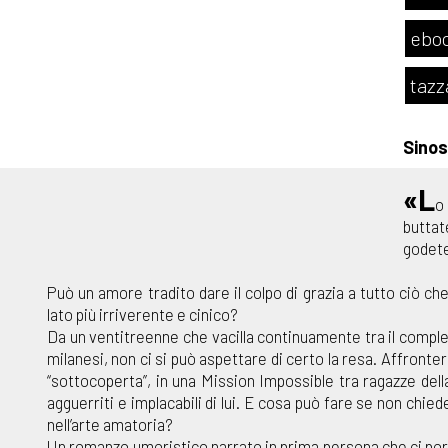
eboo
tazz
Sinos
«L
o 
buttat
godete
Può un amore tradito dare il colpo di grazia a tutto ciò c
lato più irriverente e cinico?
Da un ventitreenne che vacilla continuamente tra il comples
milanesi, non ci si può aspettare di certo la resa. Affronte
“sottocoperta”, in una Mission Impossible tra ragazze dell
agguerriti e implacabili di lui. E cosa può fare se non chie
nell’arte amatoria?
Un romanzo umoristico narrato in prima persona che ci porta