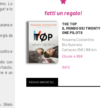
nino. Lo
uri e lo
fatti un regalo!
THE TOP
Satana e
IL MONDO DEI TWENTY
ONE PILOTS
ergia da
Rosanna Costantino
Bio illustrata
Cartaceo 25€ | 18€ b/n
solito e
Ebook 4,99€
ello con
l’uscio.
INFO
che è un
SEGUICI ANCHE SU...
. Glielo