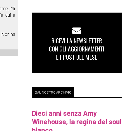
nome. Mi
ia qui a
. Non ha
RICEVI LA NEWSLETTER
CON GLI AGGIORNAMENTI
E I POST DEL MESE
DAL NOSTRO ARCHIVIO
Dieci anni senza Amy
Winehouse, la regina del soul
bianco