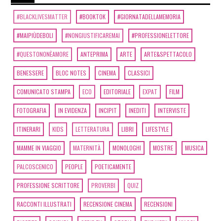
#BLACKLIVESMATTER
#BOOKTOK
#GIORNATADELLAMEMORIA
#MAIPIÙDEBOLI
#NONGIUSTIFICAREMAI
#PROFESSIONELETTORE
#QUESTONONÈAMORE
ANTEPRIMA
ARTE
ARTE&SPETTACOLO
BENESSERE
BLOC NOTES
CINEMA
CLASSICI
COMUNICATO STAMPA
ECO
EDITORIALE
EXPAT
FILM
FOTOGRAFIA
IN EVIDENZA
INCIPIT
INEDITI
INTERVISTE
ITINERARI
KIDS
LETTERATURA
LIBRI
LIFESTYLE
MAMME IN VIAGGIO
MATERNITÀ
MONOLOGHI
MOSTRE
MUSICA
PALCOSCENICO
PEOPLE
POETICAMENTE
PROFESSIONE SCRITTORE
PROVERBI
QUIZ
RACCONTI ILLUSTRATI
RECENSIONE CINEMA
RECENSIONI