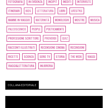
Luca Murano: pagina 69
FOTOGRAFIA
IN EVIDENZA
INCIPIT
INEDITI
INTERVISTE
ITINERARI
KIDS
LETTERATURA
LIBRI
LIFESTYLE
Marzo 2019
MAMME IN VIAGGIO
MATERNITÀ
MONOLOGHI
MOSTRE
MUSICA
PALCOSCENICO
PEOPLE
POETICAMENTE
[21]
Ponti sommersi, di
Tamara Marcelli: pagina 69
PROFESSIONE SCRITTORE
PROVERBI
QUIZ
RACCONTI ILLUSTRATI
RECENSIONE CINEMA
RECENSIONI
Febbraio 2019
RICETTE
SCIENZA
SERIE TV
STORIA
THE WEEK
VIAGGI
VIAGGI&LETTERATURA
INLIBRERIA
[27]
Io sono il Nordest, a cura
di Francesca Visentin: pagina
69
COLLANA EDITORIALE
Gennaio 2019