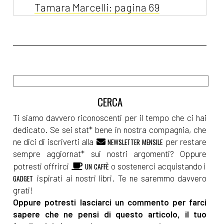
Tamara Marcelli: pagina 69
Aprile 2022
[20]
Sognando la libertà, di
Silvia Pattarini: pagina 69
[06]
Nucleo Operativo A5, di
Nicolò Maniscalco: pagina 69
Ti siamo davvero riconoscenti per il tempo che ci hai
dedicato. Se sei stat* bene in nostra compagnia, che
ne dici di iscriverti alla
per restare
NEWSLETTER MENSILE
Febbraio 2022
sempre aggiornat* sui nostri argomenti? Oppure
potresti offrirci
o sostenerci acquistando i
UN CAFFÈ
ispirati ai nostri libri. Te ne saremmo davvero
GADGET
[23]
Intrecci di Trama volume
grati!
2, Autori Vari: pagina 69
Oppure potresti lasciarci un commento per farci
sapere che ne pensi di questo articolo, il tuo