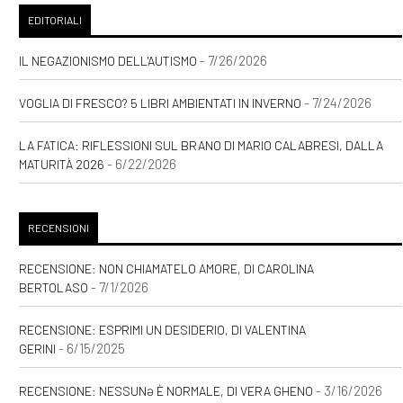
[19]
Luce Innaturale, di Nicole
EDITORIALI
Tinazzi: pagina 69
- 7/26/2026
IL NEGAZIONISMO DELL'AUTISMO
[04]
Una felicità semplice, di
Sara Rattaro: pagina 69
- 7/24/2026
VOGLIA DI FRESCO? 5 LIBRI AMBIENTATI IN INVERNO
LA FATICA: RIFLESSIONI SUL BRANO DI MARIO CALABRESI, DALLA
Febbraio 2021
- 6/22/2026
MATURITÀ 2026
[24]
Zucchero filato, di
Valentina Pelliccia: pagina 69
RECENSIONI
RECENSIONE: NON CHIAMATELO AMORE, DI CAROLINA
Settembre 2020
- 7/1/2026
BERTOLASO
RECENSIONE: ESPRIMI UN DESIDERIO, DI VALENTINA
[03]
Storie delle Terre Unite.
- 6/15/2025
GERINI
Il risveglio della Fenice, di
- 3/16/2026
RECENSIONE: NESSUNƏ È NORMALE, DI VERA GHENO
Andrea Riccardo Gasparoni: