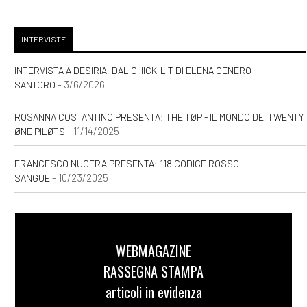
pagina 69
INTERVISTE
Agosto 2020
INTERVISTA A DESIRIA, DAL CHICK-LIT DI ELENA GENERO
- 3/6/2026
SANTORO
[20]
Caro e stinto, di Maury
ROSANNA COSTANTINO PRESENTA: THE TØP - IL MONDO DEI TWENTY
Incen: pagina 69
- 11/14/2025
ØNE PILØTS
FRANCESCO NUCERA PRESENTA: 118 CODICE ROSSO
Maggio 2020
- 10/23/2025
SANGUE
[15]
Natura morta, di Andrea
Giorgi: pagina 69
WEBMAGAZINE
[09]
I racconti incantati,
RASSEGNA STAMPA
Gloria Donati: pagina 69
articoli in evidenza