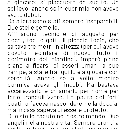
a giocare: si piacquero da subito. Un
sollievo, anche se in cuor mio non avevo
avuto dubbi.
Da allora sono stati sempre inseparabili.
Due stelle gemelle.
Affinarono tecniche di agguato per
gechi, topi e gatti. Il piccolo Tobia, che
saltava tre metri in altezza (per cui avevo
dovuto recintare di nuovo tutto il
perimetro del giardino), imparò piano
piano a fidarsi di esseri umani a due
zampe, a stare tranquillo e a giocare con
serenità. Anche se a volte mentre
dormiva aveva gli incubi. Ma bastava
accarezzarlo e chiamarlo per nome per
farlo tranquillizzare. La paura dei forti
boati lo faceva nascondere nella doccia,
ma in casa sapeva di essere protetto.
Due stelle cadute nel nostro mondo. Due
angeli nella nostra vita. Sempre pronti a
darti un bacio e a regalarti un sorriso,