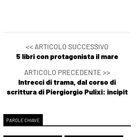
[06]
Petrolio bollente, di
Katia Manfredi: pagina 69
Agosto 2021
<< ARTICOLO SUCCESSIVO
5 libri con protagonista il mare
[18]
Risorgemia, di Decimo
Tagliapietra: pagina 69
ARTICOLO PRECEDENTE >>
[11]
Zetafobia 2: La città
Intrecci di trama, dal corso di
morta, di Gualtiero Ferrari:
scrittura di Piergiorgio Pulixi: incipit
pagina 69
[04]
Virtuosismi da
imbianchino, di Loris
PAROLE CHIAVE
Grassulini: pagina 69