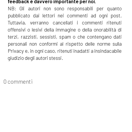
feedback è davvero importante per noi.
Dicembre 2021
NB: Gli autori non sono responsabili per quanto
pubblicato dai lettori nei commenti ad ogni post.
[22]
Un modo lo trovo, di
Tuttavia, verranno cancellati i commenti ritenuti
Paola Napoleone: pagina 69
offensivi o lesivi della immagine o della onorabilità di
terzi, razzisti, sessisti, spam o che contengano dati
personali non conformi al rispetto delle norme sulla
Novembre 2021
Privacy e, in ogni caso, ritenuti inadatti a insindacabile
giudizio degli autori stessi.
[24]
La stanza numero
cinque, di Stefania Bergo:
0 commenti
pagina 69
[17]
Battiti. Radio 100bpm, di
Matteo Carecci: pagina 69
Ottobre 2021