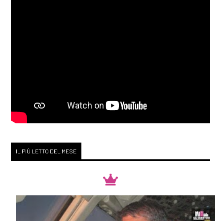
[30]
Racconti di stelle al bar
Zodiak, di Loriana Lucciarini
e Maria Sabina Coluccia:
pagina 69
Dicembre 2018
[26]
Mille splendidi soli, di
Khaled Hosseini: pagina 69
[12]
Duma Key, di Stephen
IL PIÙ LETTO DEL MESE
King: pagina 69
[05]
Denti bianchi, di Zadie
Smith: pagina 69