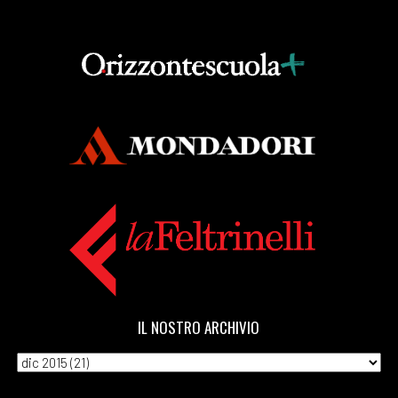
Aprile 2018
[25]
Cenerentola a Kabul, di
Rukhsana Khan: pagina 69
[18]
Il tempo di un caffè, di
Silvia Pattarini: pagina 69
[11]
Tartarughe marine, di
Gianna Gambini: pagina 69
[04]
La Repubblica delle
stragi impunite, di
Ferdinando Imposimato:
IL NOSTRO ARCHIVIO
pagina 69
Marzo 2018