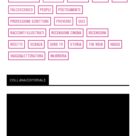
PALCOSCENICO
PEOPLE
POETICAMENTE
PROFESSIONE SCRITTORE
PROVERBI
QUIZ
RACCONTI ILLUSTRATI
RECENSIONE CINEMA
RECENSIONI
RICETTE
SCIENZA
SERIE TV
STORIA
THE WEEK
VIAGGI
VIAGGI&LETTERATURA
INLIBRERIA
COLLANA EDITORIALE