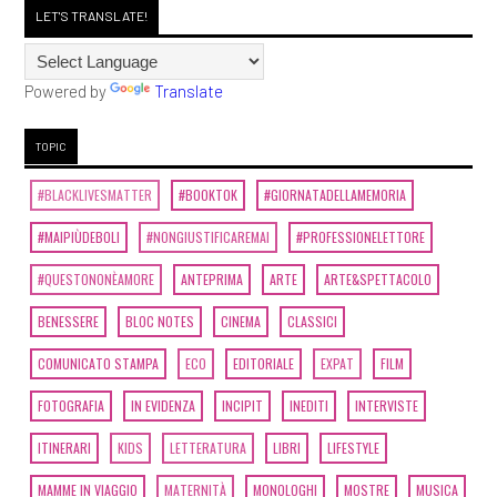
LET'S TRANSLATE!
Powered by
Translate
TOPIC
#BLACKLIVESMATTER
#BOOKTOK
#GIORNATADELLAMEMORIA
#MAIPIÙDEBOLI
#NONGIUSTIFICAREMAI
#PROFESSIONELETTORE
#QUESTONONÈAMORE
ANTEPRIMA
ARTE
ARTE&SPETTACOLO
BENESSERE
BLOC NOTES
CINEMA
CLASSICI
COMUNICATO STAMPA
ECO
EDITORIALE
EXPAT
FILM
FOTOGRAFIA
IN EVIDENZA
INCIPIT
INEDITI
INTERVISTE
ITINERARI
KIDS
LETTERATURA
LIBRI
LIFESTYLE
MAMME IN VIAGGIO
MATERNITÀ
MONOLOGHI
MOSTRE
MUSICA