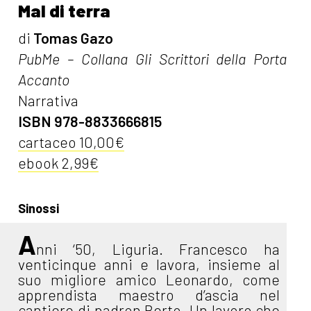
Mal di terra
di
Tomas Gazo
PubMe – Collana Gli Scrittori della Porta
Accanto
Narrativa
ISBN 978-8833666815
cartaceo 10,00€
ebook 2,99€
Sinossi
A
nni ‘50, Liguria. Francesco ha
venticinque anni e lavora, insieme al
suo migliore amico Leonardo, come
apprendista maestro d’ascia nel
cantiere di padron Berto. Un lavoro che