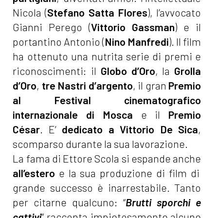
Nicola (
Stefano Satta Flores
), l’avvocato
Gianni Perego (
Vittorio Gassman
) e il
portantino Antonio (
Nino Manfredi
). Il film
ha ottenuto una nutrita serie di premi e
riconoscimenti: il
Globo d’Oro
, la
Grolla
d’Oro
,
tre Nastri d’argento
, il gran
Premio
al Festival cinematografico
internazionale di Mosca
e il
Premio
César
. E’
dedicato a Vittorio De Sica
,
scomparso durante la sua lavorazione.
La fama di Ettore Scola si espande anche
all’estero
e la sua produzione di film di
grande successo è inarrestabile. Tanto
per citarne qualcuno: “
Brutti sporchi e
cattivi
” racconta impietosamente alcune