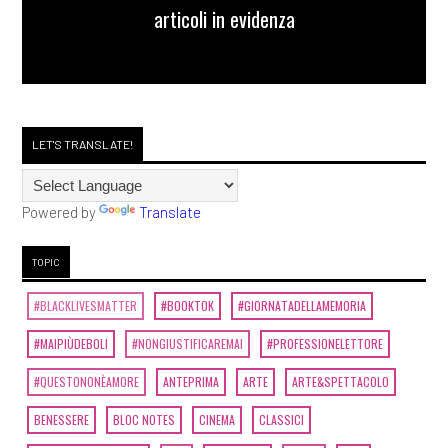
articoli in evidenza
LET'S TRANSLATE!
Powered by
Translate
TOPIC
#BLACKLIVESMATTER
#BOOKTOK
#GIORNATADELLAMEMORIA
#MAIPIÙDEBOLI
#NONGIUSTIFICAREMAI
#PROFESSIONELETTORE
#QUESTONONÈAMORE
ANTEPRIMA
ARTE
ARTE&SPETTACOLO
BENESSERE
BLOC NOTES
CINEMA
CLASSICI