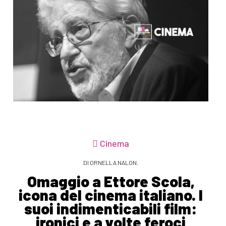
Cinema
DI ORNELLA NALON.
Omaggio a Ettore Scola,
icona del cinema italiano. I
suoi indimenticabili film:
ironici e a volte feroci