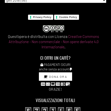
Privacy Policy
Cookie Policy
Quest'opera è distribuita con Licenza
Creative Commons
Attribuzione - Non commerciale - Non opere derivate 4.0
Internazionale
.
CI OFFRI UN CAFFÈ?
PAGAMENTI SICURI
anche senza account
DONA ORA
GRAZIE!
VISUALIZZAZIONI TOTALI
6
7
2
1
4
6
5