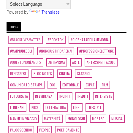
Powered by
Translate
TOPIC
#BLACKLIVESMATTER
#BOOKTOK
#GIORNATADELLAMEMORIA
#MAIPIÙDEBOLI
#NONGIUSTIFICAREMAI
#PROFESSIONELETTORE
#QUESTONONÈAMORE
ANTEPRIMA
ARTE
ARTE&SPETTACOLO
BENESSERE
BLOC NOTES
CINEMA
CLASSICI
COMUNICATO STAMPA
ECO
EDITORIALE
EXPAT
FILM
FOTOGRAFIA
IN EVIDENZA
INCIPIT
INEDITI
INTERVISTE
ITINERARI
KIDS
LETTERATURA
LIBRI
LIFESTYLE
MAMME IN VIAGGIO
MATERNITÀ
MONOLOGHI
MOSTRE
MUSICA
PALCOSCENICO
PEOPLE
POETICAMENTE