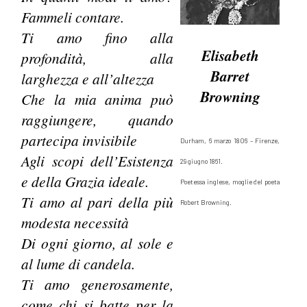
Fammeli contare.
Ti amo fino alla
Elisabeth
profondità, alla
Barret
larghezza e all’altezza
Browning
Che la mia anima può
raggiungere, quando
partecipa invisibile
Durham, 6 marzo 1806 – Firenze,
Agli scopi dell’Esistenza
29 giugno 1861.
e della Grazia ideale.
Poetessa inglese, moglie del poeta
Ti amo al pari della più
Robert Browning.
modesta necessità
Di ogni giorno, al sole e
al lume di candela.
Ti amo generosamente,
come chi si batte per la