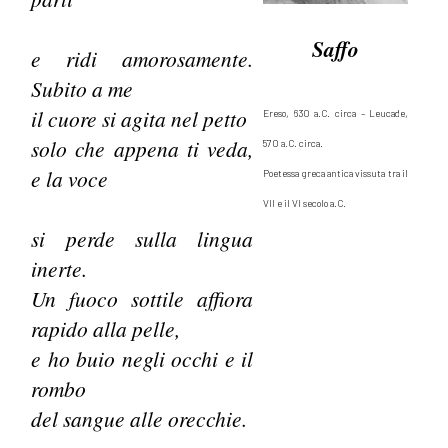
Saffo
e ridi amorosamente.
Subito a me
il cuore si agita nel petto
Ereso, 630 a.C. circa – Leucade,
solo che appena ti veda,
570 a.C. circa.
e la voce
Poetessa greca antica vissuta tra il
VII e il VI secolo a.C.
si perde sulla lingua
inerte.
Un fuoco sottile affiora
rapido alla pelle,
e ho buio negli occhi e il
rombo
del sangue alle orecchie.