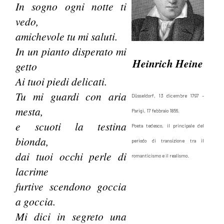
In sogno ogni notte ti
vedo,
amichevole tu mi saluti.
In un pianto disperato mi
Heinrich Heine
getto
Ai tuoi piedi delicati.
Tu mi guardi con aria
Düsseldorf, 13 dicembre 1797 –
mesta,
Parigi, 17 febbraio 1856.
e scuoti la testina
Poeta tedesco, il principale del
bionda,
periodo di transizione tra il
dai tuoi occhi perle di
romanticismo e il realismo.
lacrime
furtive scendono goccia
a goccia.
Mi dici in segreto una