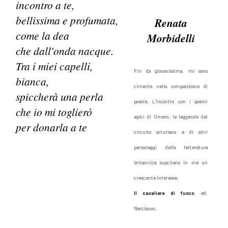
incontro a te,
bellissima e profumata,
Renata
come la dea
Morbidelli
che dall'onda nacque.
Tra i miei capelli,
Fin da giovanissima, mi sono
bianca,
cimenta nella composizione di
spiccherà una perla
poesie. L'incontro con i poemi
che io mi toglierò
epici di Omero, le leggende del
per donarla a te
circuito arturiano e di altri
personaggi della letteratura
britannica suscitano in me un
crescente interesse.
Il cavaliere di fuoco
, ed.
Narcissus.