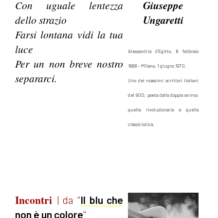
Con uguale lentezza
Giuseppe
dello strazio
Ungaretti
Farsi lontana vidi la tua
luce
Alessandria d'Egitto, 8 febbraio
Per un non breve nostro
1888 – Milano, 1 giugno 1970.
separarci.
Uno dei massimi scrittori italiani
del 900, poeta dalla doppia anima:
quella rivoluzionaria e quella
classicistica.
Incontri
| da "
Il blu che
non è un colore
"