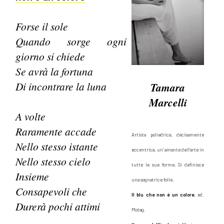
Forse il sole
Quando sorge ogni
giorno si chiede
Se avrà la fortuna
Di incontrare la luna
Tamara
Marcelli
A volte
Raramente accade
Artista poliedrica, decisamente
Nello stesso istante
eccentrica, un’ amante dell’arte in
Nello stesso cielo
tutte le sue forme. Si definisce
Insieme
una sognatrice folle.
Consapevoli che
Il blu che non è un colore
, ed.
Durerà pochi attimi
Motag.