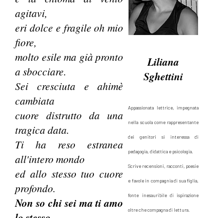
agitavi,
eri dolce e fragile oh mio
fiore,
molto esile ma già pronto
Liliana
a sbocciare.
Sghettini
Sei cresciuta e ahimè
cambiata
Appassionata lettrice, impegnata
cuore distrutto da una
nella scuola come rappresentante
tragica data.
dei genitori si interessa di
Ti ha reso estranea
pedagogia, didattica e psicologia.
all'intero mondo
Scrive recensioni, racconti, poesie
ed allo stesso tuo cuore
e favole in compagnia di sua figlia,
profondo.
fonte inesauribile di ispirazione
Non so chi sei ma ti amo
oltre che compagna di lettura.
lo stesso