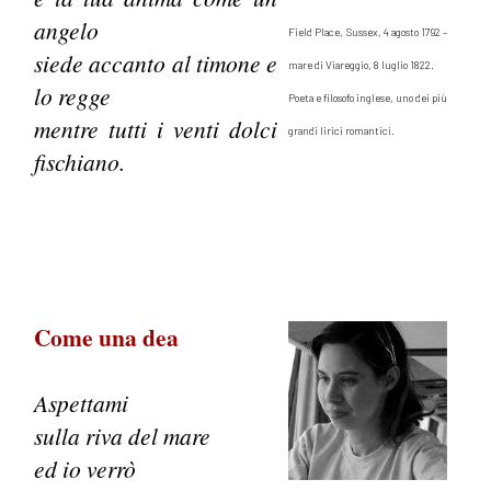
angelo
Field Place, Sussex, 4 agosto 1792 –
siede accanto al timone e
mare di Viareggio, 8 luglio 1822.
lo regge
Poeta e filosofo inglese, uno dei più
mentre tutti i venti dolci
grandi lirici romantici.
fischiano.
Come una dea
Aspettami
sulla riva del mare
ed io verrò