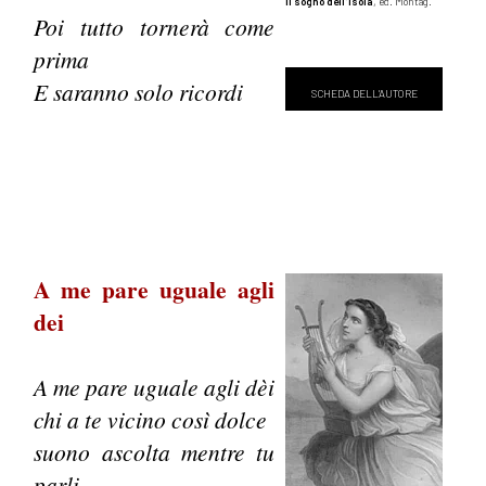
Il sogno dell'isola
, ed. Montag.
Poi tutto tornerà come
prima
E saranno solo ricordi
SCHEDA DELL'AUTORE
A me pare uguale agli
dei
A me pare uguale agli dèi
chi a te vicino così dolce
suono ascolta mentre tu
parli