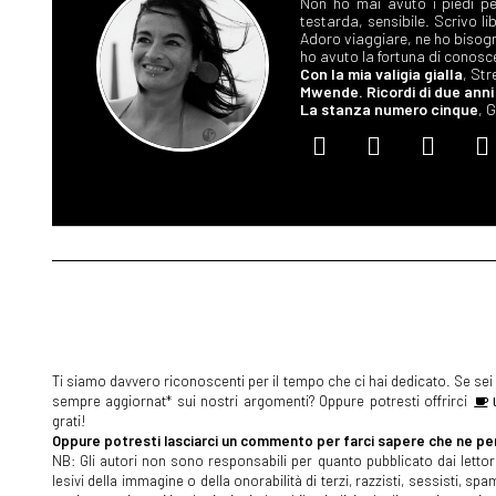
Non ho mai avuto i piedi pe
testarda, sensibile. Scrivo li
Adoro viaggiare, ne ho bisogno
ho avuto la fortuna di conosce
Con la mia valigia gialla
, Str
Mwende. Ricordi di due anni 
La stanza numero cinque
, 
Ti siamo davvero riconoscenti per il tempo che ci hai dedicato. Se sei s
sempre aggiornat* sui nostri argomenti? Oppure potresti offrirci
U
grati!
Oppure potresti lasciarci un commento per farci sapere che ne pen
NB: Gli autori non sono responsabili per quanto pubblicato dai lettori
lesivi della immagine o della onorabilità di terzi, razzisti, sessisti, 