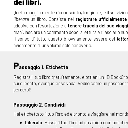
dei libri.
Quello maggiormente riconosciuto, l'originale, è il servizio
liberare
un libro. Consiste nel
registrare ufficialmente
adesiva con l'esortazione a
tenere traccia del suo viagg
mani, lasciare un commento dopo la lettura e rilasciarlo n
Il senso di tutto questo è ovviamente essere dei
lettor
avidamente di un volume solo per averlo.
P
assaggio 1. Etichetta
Registra il tuo libro gratuitamente, e ottieni un ID BookCro
cui è legato, ovunque esso vada. Vedilo come un passaporto 
perdersi!
Passaggio 2. Condividi
Hai etichettato il tuo libro ed è pronto a viaggiare nel mondo
Liberalo.
Passa il tuo libro ad un amico o un amich