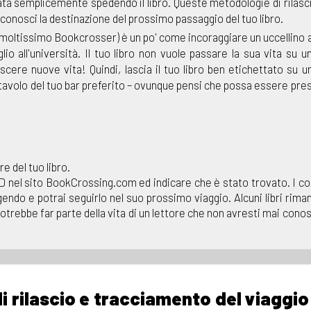
rnata semplicemente spedendo il libro. Queste metodologie di rilasc
conosci la destinazione del prossimo passaggio del tuo libro.
da moltissimo Bookcrosser) è un po' come incoraggiare un uccellino 
lio all'università. Il tuo libro non vuole passare la sua vita su u
cere nuove vita! Quindi, lascia il tuo libro ben etichettato su u
ul tavolo del tuo bar preferito – ovunque pensi che possa essere pre
e del tuo libro.
 BCID nel sito BookCrossing.com ed indicare che è stato trovato. I 
ggendo e potrai seguirlo nel suo prossimo viaggio. Alcuni libri rima
potrebbe far parte della vita di un lettore che non avresti mai conos
i rilascio e tracciamento del viaggio