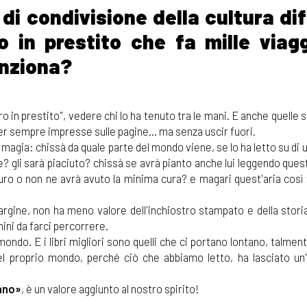
 di condivisione della cultura di
o in prestito che fa mille viagg
unziona?
o in prestito", vedere chi lo ha tenuto tra le mani. E anche quelle
er sempre impresse sulle pagine... ma senza uscir fuori.
 magia: chissà da quale parte del mondo viene, se lo ha letto su di 
e? gli sarà piaciuto? chissà se avrà pianto anche lui leggendo que
uro o non ne avrà avuto la minima cura? e magari quest'aria così 
rgine, non ha meno valore dell'inchiostro stampato e della storia
mini da farci percorrere.
mondo. E i libri migliori sono quelli che ci portano lontano, talmen
nel proprio mondo, perché ciò che abbiamo letto, ha lasciato un
mano»
, è un valore aggiunto al nostro spirito!