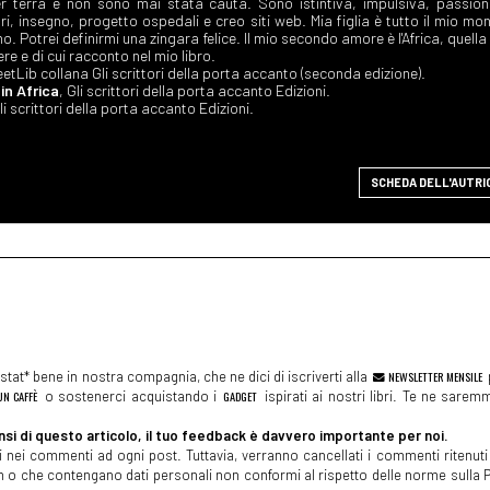
r terra e non sono mai stata cauta. Sono istintiva, impulsiva, passion
bri, insegno, progetto ospedali e creo siti web. Mia figlia è tutto il mio mo
. Potrei definirmi una zingara felice. Il mio secondo amore è l'Africa, quella
re e di cui racconto nel mio libro.
eetLib collana Gli scrittori della porta accanto (seconda edizione).
in Africa
, Gli scrittori della porta accanto Edizioni.
Gli scrittori della porta accanto Edizioni.
SCHEDA DELL'AUTRI
tat* bene in nostra compagnia, che ne dici di iscriverti alla
NEWSLETTER MENSILE
N CAFFÈ
o sostenerci acquistando i
GADGET
ispirati ai nostri libri. Te ne sare
si di questo articolo, il tuo feedback è davvero importante per noi.
 nei commenti ad ogni post. Tuttavia, verranno cancellati i commenti ritenuti 
spam o che contengano dati personali non conformi al rispetto delle norme sulla P