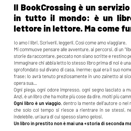
Il BookCrossing è un servizio
in tutto il mondo: è un libr
lettore in lettore. Ma come f
Io amo i libri. Scriverli, leggerli. Così come amo viaggiare.
Mi commuove pensare alle avventure, ai percorsi, di un "libr
storie da raccontare, peccato non siano scritte e restino p
Immaginare chi abbia letto lo stesso libro prima di noi è una
sprofondato sul divano di casa, inerme; qual era il suo nom
frase; lo avrà tenuto preziosamente in uno zainetto al sic
opera sua...
Ogni piega, ogni odore impresso, ogni segno lasciato a ma
Anzi, è un libro che ha molte più cose da dire, molti più cam
Ogni libro è un viaggio
, dentro la mente dell'autore o nel 
che solo col tempo si riesce a rientrare in se stessi, 
indelebile, un'aura di cui spesso siamo gelosi.
Un libro in prestito non è mai una «storia di seconda 