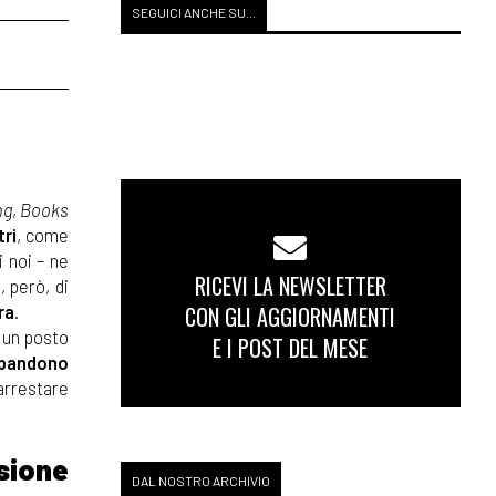
SEGUICI ANCHE SU...
ng
,
Books
tri
, come
i noi – ne
RICEVI LA NEWSLETTER
, però, di
CON GLI AGGIORNAMENTI
ra
.
n un posto
E I POST DEL MESE
bandono
 arrestare
sione
DAL NOSTRO ARCHIVIO