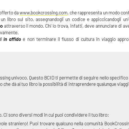
 offerto da
www.bookcrossing.com
, che rappresenta un modo contr
un libro sul sito, assegnandogli un codice e appiccicandogli un'
io
attraverso il mondo. Chi lo trova, infatti, deve annunciare di ave
uovamente.
i in affido
e non terminare il flusso di cultura in viaggio appro
ssing univoco. Questo BCID ti permette di seguire nello specifico il
che dà al tuo libro la possibilità di intraprendere qualunque viagg
. Ci sono diversi modi in cui puoi condividere il tuo libro:
evole straniero! Puoi trovare qualcuno nella comunità BookCrossi