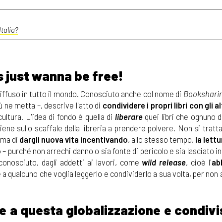
talia?
 just wanna be free!
 diffuso in tutto il mondo. Conosciuto anche col nome di
Bookshari
iù ne metta –, descrive
l'atto di
condividere i propri libri con gli al
cultura. L'idea di fondo è quella di
liberare
quei libri che ognuno d
ne sullo scaffale della libreria a prendere polvere. Non si tratta
 ma di
dargli nuova vita incentivando
, allo stesso tempo,
la lettu
o
– purché non arrechi danno o sia fonte di pericolo e sia lasciato i
conosciuto, dagli addetti ai lavori, come
wild release
, cioè l'
ab
e a qualcuno che voglia leggerlo e condividerlo a sua volta, per non
e a questa globalizzazione e condivi