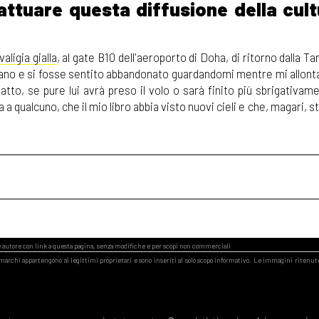
 attuare questa diffusione della cul
aligia gialla
, al gate B10 dell'aeroporto di Doha, di ritorno dalla Ta
mano e si fosse sentito abbandonato guardandomi mentre mi allont
atto, se pure lui avrà preso il volo o sarà finito più sbrigativam
 qualcuno, che il mio libro abbia visto nuovi cieli e che, magari, s