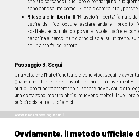
che sta cercando il tuo libro e rendergli bella la gio
sono conosciute come "Rilascio controllato", perché 
Rilascialo in libertà.
Il "Rilascio in libertà" (amato 
uscire dal nido, oppure lasciare andare il proprio fig
scaffale, accumulando polvere; vuole uscire e conos
panchina al parco in un giorno di sole, su un treno, s
da un altro felice lettore.
Passaggio 3. Segui
Una volta che l'hai etichettato e condiviso, segui le avventur
Quando un altro lettore trova il tuo libro, può inserire il
al tuo libro ti permetteranno di sapere dov'è, chi lo sta le
una certa zona, mentre altri si muovono molto! Il tuo libro 
può circolare tra i tuoi amici.
www.bookcrossing.com
Ovviamente, il metodo ufficiale d