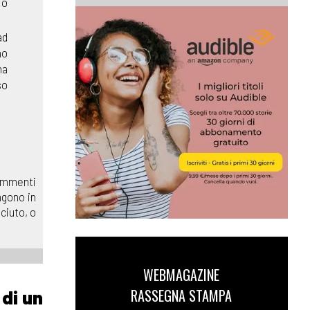
io
ad
no
na
so
commenti
ngono in
ciuto, o
WEBMAGAZINE
RASSEGNA STAMPA
 di un