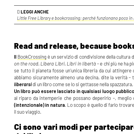
LEGGI ANCHE
Little Free Library e bookcrossing: perché funzionano poco in I
Read and release, because books
Il
BookCrossing
è un servizio di condivisione della cultura
on the road
,
Libera Libri
,
Libri in libertà –
e chi più ne ha p
se tutto il pianeta fosse un'unica libreria da cui attingere 
abbiamo sicuramente almeno una decina, dite la verità – tie
liberarsi
di un libro come se lo si gettasse nella spazzatura,
Un libro può essere lasciato in qualsiasi luogo pubblic
al riparo da intemperie che possano deperirlo –, meglio 
(intenzionale) in natura
. Lo scopo è quello di farlo trovar
il suo viaggio.
Ci sono vari modi per partecipar