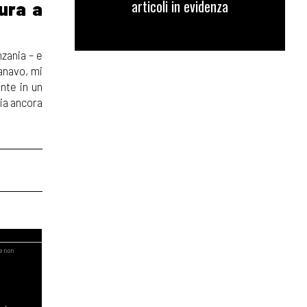
articoli in evidenza
tura a
nzania – e
anavo, mi
ente in un
tia ancora