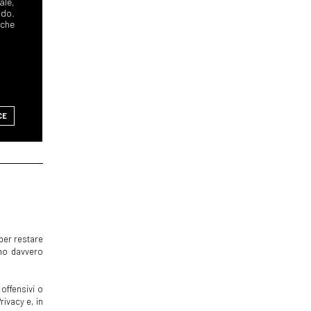
ale,
ndo.
 che
CE
per restare
mmo davvero
offensivi o
rivacy e, in