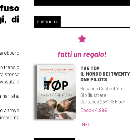
ffuso
i, di
PUBBLICITÀ
fatti un regalo!
 sarebbero
un treno o
THE TOP
IL MONDO DEI TWENTY
sta stessa
ONE PILOTS
vissuta è
Rosanna Costantino
Bio illustrata
 narrata.
Cartaceo 25€ | 18€ b/n
Ebook 4,99€
te altrove
'impronta
INFO