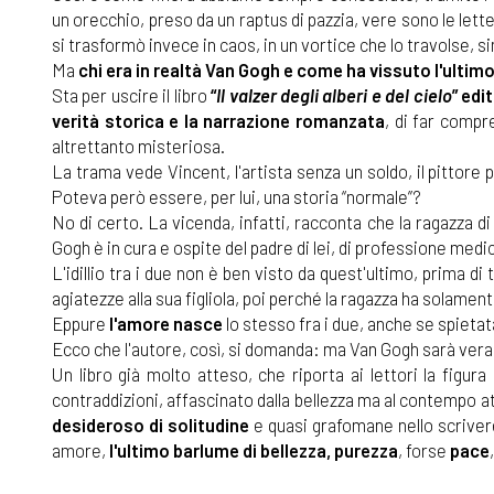
un orecchio, preso da un raptus di pazzia, vere sono le lette
si trasformò invece in caos, in un vortice che lo travolse, simi
Ma
chi era in realtà Van Gogh e come ha vissuto l'ultim
Sta per uscire il libro
“
Il valzer degli alberi e del cielo
” edi
verità storica e la narrazione romanzata
, di far compr
altrettanto misteriosa.
La trama vede Vincent, l'artista senza un soldo, il pittor
Poteva però essere, per lui, una storia “normale”?
No di certo. La vicenda, infatti, racconta che la ragazza d
Gogh è in cura e ospite del padre di lei, di professione medi
L'idillio tra i due non è ben visto da quest'ultimo, prima d
agiatezze alla sua figliola, poi perché la ragazza ha solamente
Eppure
l'amore nasce
lo stesso fra i due, anche se spiet
Ecco che l'autore, così, si domanda: ma Van Gogh sarà ve
Un libro già molto atteso, che riporta ai lettori la figur
contraddizioni, affascinato dalla bellezza ma al contempo 
desideroso di solitudine
e quasi grafomane nello scriver
amore,
l'ultimo barlume di bellezza, purezza
, forse
pace