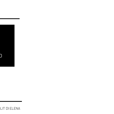
O
-LIT DI ELENA