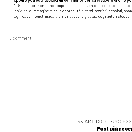
Oppure potresti lasciarci un commento per farci sapere che ne pen
NB: Gli autori non sono responsabili per quanto pubblicato dai lettori
lesivi della immagine o della onorabilità di terzi, razzisti, sessisti, 
ogni caso, ritenuti inadatti a insindacabile giudizio degli autori stessi.
0 commenti
<< ARTICOLO SUCCESS
Post più rece