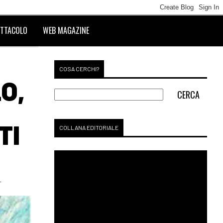
TTACOLO
WEB MAGAZINE
COSA CERCHI?
O,
TI
COLLANA EDITORIALE
T