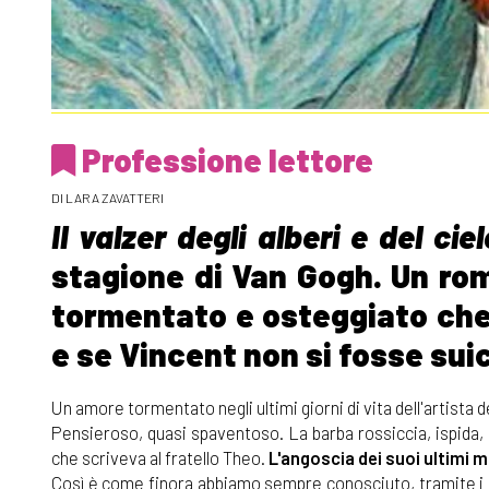
Professione lettore
DI LARA ZAVATTERI
Il valzer degli alberi e del ciel
stagione di Van Gogh. Un rom
tormentato e osteggiato che 
e se Vincent non si fosse sui
Un amore tormentato negli ultimi giorni di vita dell'artista de
Pensieroso, quasi spaventoso. La barba rossiccia, ispida,
che scriveva al fratello Theo.
L'angoscia dei suoi ultimi 
Così è come finora abbiamo sempre conosciuto, tramite i su