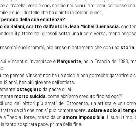
re al fratello, vero è che, specie nei suoi ultimi anni, cercasse un
le a quelli di stelle che ha dipinto in celebri quadri.
o periodo della sua esistenza?
to da Salani, scritto dall'autore Jean Michel Guenassia
, che te
endere il pittore dei girasoli sotto una luce diversa, meno angos
e preso dai suoi drammi, alle prese nientemeno che con una
storia
i cui Vincent si invaghisce è
Marguerite
, nella Francia del 1890, 
co.
i tutto perché Vincent non ha un soldo e non potrebbe garantire alc
 19 anni, ben più giovane dell'artista.
atamente
osteggiato
dal padre di lei.
ramente
morto suicida
, come abbiamo creduto fino ad oggi?
a di uno dei pittori più amati dell'Ottocento, un artista e un uom
attratto da ciò che non si può comprendere,
solare e solo al tem
e a Theo e, forse, preso da un
amore impossibile
. Il suo ultimo,
, la tanto sospirata pace, prima della fine.