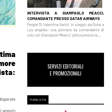
INTERVISTA A GIAMPAOLO MEACCI,
COMANDANTE PRESSO QATAR AIRWAYS
People Di Valentina Gerini. In viaggio da Doha a
Los angeles: una giornata da comandante di
volo con Giampaolo Meacci, pilota presso la...
ltima
amore
SERVIZI EDITORIALI
ista:
E PROMOZIONALI
disperate
PUBBLICITÀ
 si amputò