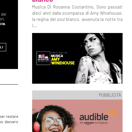
Musica Di Rosanna Costantino. Sono passati
dieci anni dalla scomparsa di Amy Winehouse,
 dei
bri.
la regina del soul bianco, avvenuta la notte tra
cia
,
i...
LI
PUBBLICITÀ
per restare
mmo davvero