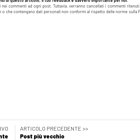
si di questo articolo, il tuo feedback è davvero importante per noi.
 nei commenti ad ogni post. Tuttavia, verranno cancellati i commenti ritenuti 
spam o che contengano dati personali non conformi al rispetto delle norme sulla P
IVO
ARTICOLO PRECEDENTE >>
nte
Post più vecchio