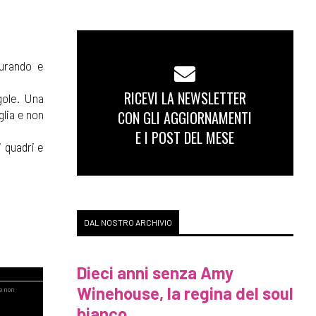
curando e
RICEVI LA NEWSLETTER
gole. Una
CON GLI AGGIORNAMENTI
glia e non
E I POST DEL MESE
i quadri e
DAL NOSTRO ARCHIVIO
Dieci anni senza Amy
Winehouse, la regina del soul
bianco