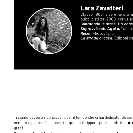
Lara Zavatteri
Classe 1980, vive e lavora nel
pubblicisti dal 2000, scrive ar
Guardando le stelle
,
Un cane
Sopravvissuti
,
Agata
,
Youcan
Reset
, Photocity.it.
La strada di casa
, Edizioni d
Ti siamo davvero riconoscenti per il tempo che ci hai dedicato. Se sei s
sempre aggiornat* sui nostri argomenti? Oppure potresti offrirci
U
grati!