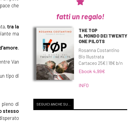
a pace che
fatti un regalo!
nta,
tra la
THE TOP
ciante ma
IL MONDO DEI TWENTY
ONE PILOTS
 d'amore
.
Rosanna Costantino
Bio illustrata
mentre Van
Cartaceo 25€ | 18€ b/n
Ebook 4,99€
un tipo di
INFO
o pieno di
SEGUICI ANCHE SU...
po stesso
 disperato