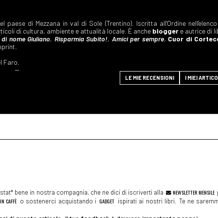
 paese di Mezzana in val di Sole (Trentino). Iscritta all'Ordine nell'elenco
ticoli di cultura, ambiente e attualità locale. È anche
blogger
e autrice di li
 di nome Giuliano
,
Risparmia Subito!
,
Amici per sempre
,
Cuor di Cortec
print.
el Faro.
--
LE MIE RECENSIONI
I MIEI ARTICO
tat* bene in nostra compagnia, che ne dici di iscriverti alla
NEWSLETTER MENSILE
N CAFFÈ
o sostenerci acquistando i
GADGET
ispirati ai nostri libri. Te ne sare