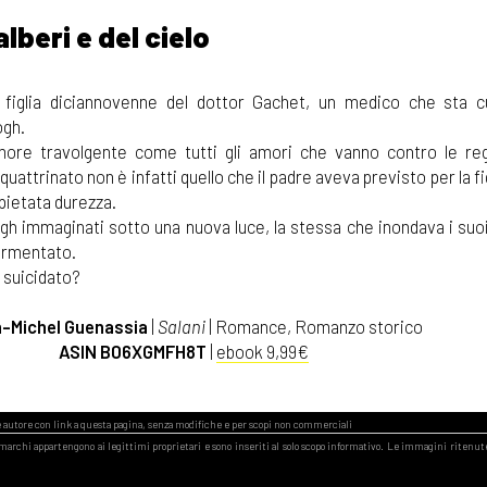
alberi e del cielo
 figlia diciannovenne del dottor Gachet, un medico che sta 
ogh.
more travolgente come tutti gli amori che vanno contro le re
quattrinato non è infatti quello che il padre aveva previsto per la fi
pietata durezza.
Gogh immaginati sotto una nuova luce, la stessa che inondava i suo
tormentato.
 suicidato?
-Michel Guenassia
|
Salani
| Romance, Romanzo storico
ASIN B06XGMFH8T
|
ebook 9,99€