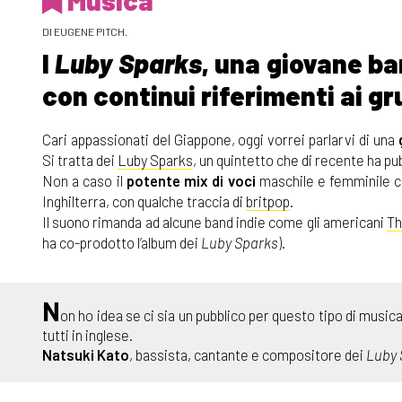
Musica
DI EUGENE PITCH.
I
Luby Sparks
, una giovane ba
con continui riferimenti ai g
Cari appassionati del Giappone, oggi vorrei parlarvi di una
Si tratta dei
Luby Sparks
, un quintetto che di recente ha p
Non a caso il
potente mix
di voci
maschile e femminile c
Inghilterra, con qualche traccia di
britpop
.
Il suono rimanda ad alcune band indie come gli americani
Th
ha co-prodotto l’album dei
Luby Sparks
).
N
on ho idea se ci sia un pubblico per questo tipo di musi
tutti in inglese.
Natsuki Kato
, bassista, cantante e compositore dei
Luby 