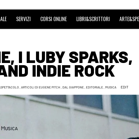
ALE
SERVIZI
CORSI ONLINE
LIBRI&SCRITTORI
ARTE&SPE
E, I LUBY SPARKS,
AND INDIE ROCK
EDIT
&SPETTACOLO
,
ARTICOLI DI EUGENE PITCH
,
DAL GIAPPONE
,
EDITORIALE
,
MUSICA