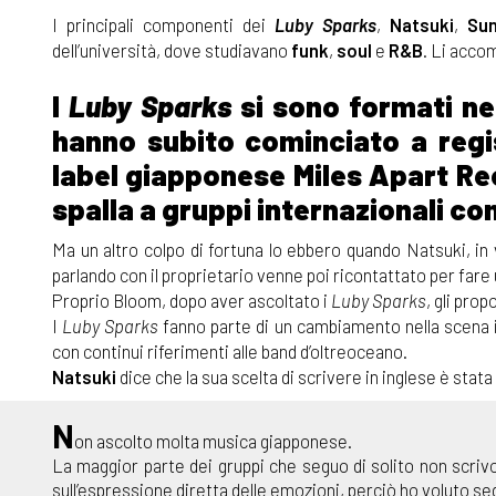
I principali componenti dei
Luby Sparks
,
Natsuki
,
Su
dell’università, dove studiavano
funk
,
soul
e
R&B
. Li acco
I
Luby Sparks
si sono formati nel
hanno subito cominciato a regis
label giapponese Miles Apart Rec
spalla a gruppi internazionali c
Ma un altro colpo di fortuna lo ebbero quando Natsuki, in vi
parlando con il proprietario venne poi ricontattato per fare 
Proprio Bloom, dopo aver ascoltato i
Luby Sparks
, gli pro
I
Luby Sparks
fanno parte di un cambiamento nella scena 
con continui riferimenti alle band d’oltreoceano.
Natsuki
dice che la sua scelta di scrivere in inglese è stata
N
on ascolto molta musica giapponese.
La maggior parte dei gruppi che seguo di solito non scrivo
sull’espressione diretta delle emozioni, perciò ho voluto se