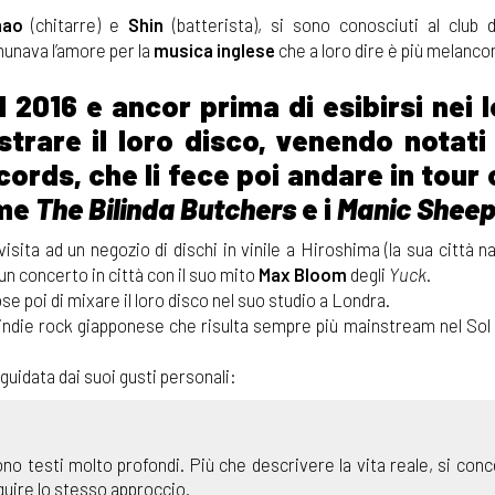
nao
(chitarre) e
Shin
(batterista), si sono conosciuti al club 
munava l’amore per la
musica inglese
che a loro dire è più melanco
 2016 e ancor prima di esibirsi nei l
trare il loro disco, venendo notati 
ords, che li fece poi andare in tour
ome
The Bilinda Butchers
e i
Manic Shee
sita ad un negozio di dischi in vinile a Hiroshima (la sua città na
un concerto in città con il suo mito
Max Bloom
degli
Yuck
.
pose poi di mixare il loro disco nel suo studio a Londra.
indie rock giapponese che risulta sempre più mainstream nel Sol
 guidata dai suoi gusti personali:
no testi molto profondi. Più che descrivere la vita reale, si con
guire lo stesso approccio.