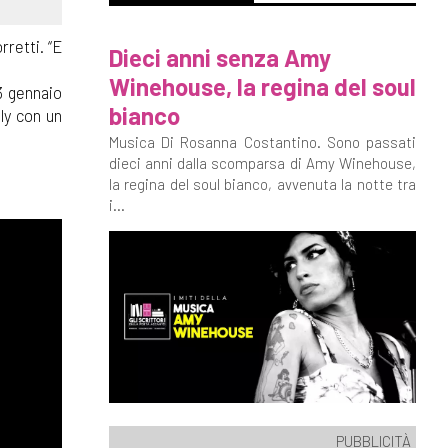
rretti. “E
Dieci anni senza Amy
Winehouse, la regina del soul
3 gennaio
bianco
ly con un
Musica Di Rosanna Costantino. Sono passati
dieci anni dalla scomparsa di Amy Winehouse,
la regina del soul bianco, avvenuta la notte tra
i...
PUBBLICITÀ