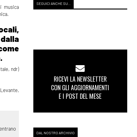
SEGUICI ANCHE SU...
di musica
nica.
ocali,
dalla
 come
p
.
tale, ndr)
RICEVI LA NEWSLETTER
CON GLI AGGIORNAMENTI
 Levante,
E I POST DEL MESE
centrano
DAL NOSTRO ARCHIVIO