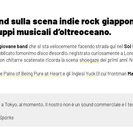
nd sulla scena indie rock giappo
ruppi musicali d’oltreoceano.
giovane band
che si sta velocemente facendo strada qui nel
Sol
ubblicato l’omonimo disco d’esordio, registrato curiosamente a Lon
on chitarre scatenate ricorda la scena
shoegaze
dei primi anni N
e Pains of Being Pure at Heart
e gli inglesi
Yuck
(il cui frontman
Ma
ca a Tokyo, al momento. Il nostro non è un sound commerciale e i te
Sparks