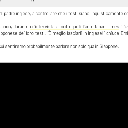
i padre inglese, a controllare che i testi siano linguisticamente co
quando, durante
un’intervista al noto quotidiano Japan Times
il 2
apponese dei loro testi.
“
È meglio lasciarli in inglese!
”
chiude Emi
 cui sentiremo probabilmente parlare non solo qua in Giappone.