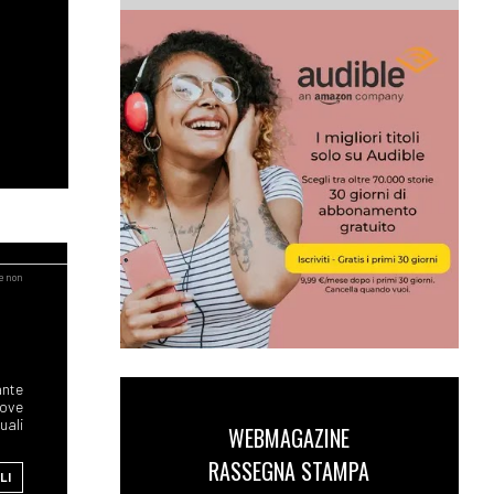
ante
dove
uali
WEBMAGAZINE
RASSEGNA STAMPA
LI