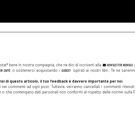
tat* bene in nostra compagnia, che ne dici di iscriverti alla
NEWSLETTER MENSILE
N CAFFÈ
o sostenerci acquistando i
GADGET
ispirati ai nostri libri. Te ne sare
si di questo articolo, il tuo feedback è davvero importante per noi.
 nei commenti ad ogni post. Tuttavia, verranno cancellati i commenti ritenuti 
spam o che contengano dati personali non conformi al rispetto delle norme sulla P