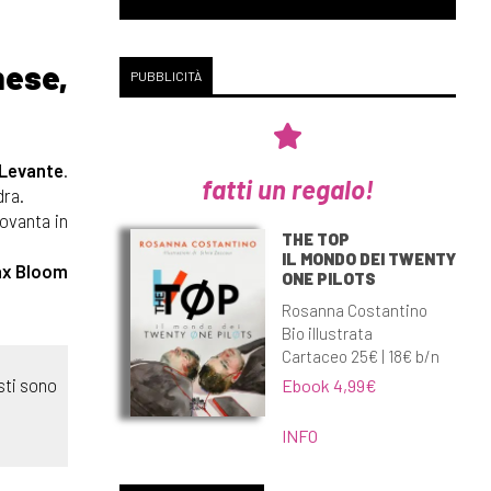
nese,
PUBBLICITÀ
 Levante
.
fatti un regalo!
dra.
ovanta in
THE TOP
IL MONDO DEI TWENTY
x Bloom
ONE PILOTS
Rosanna Costantino
Bio illustrata
Cartaceo 25€ | 18€ b/n
sti sono
Ebook 4,99€
INFO