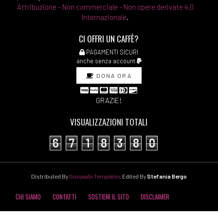
Attribuzione - Non commerciale - Non opere derivate 4.0
Internazionale
.
CI OFFRI UN CAFFÈ?
PAGAMENTI SICURI
anche senza account
DONA ORA
GRAZIE!
VISUALIZZAZIONI TOTALI
6
7
1
8
3
8
0
Distributed By
Gooyaabi Templates
Edited By
Stefania Bergo
CHI SIAMO
CONTATTI
SOSTIENI IL SITO
DISCLAIMER