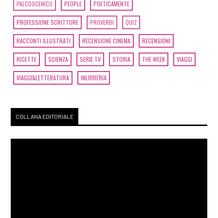
PALCOSCENICO
PEOPLE
POETICAMENTE
PROFESSIONE SCRITTORE
PROVERBI
QUIZ
RACCONTI ILLUSTRATI
RECENSIONE CINEMA
RECENSIONI
RICETTE
SCIENZA
SERIE TV
STORIA
THE WEEK
VIAGGI
VIAGGI&LETTERATURA
INLIBRERIA
COLLANA EDITORIALE