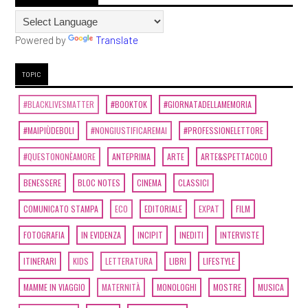
Powered by
Translate
TOPIC
#BLACKLIVESMATTER
#BOOKTOK
#GIORNATADELLAMEMORIA
#MAIPIÙDEBOLI
#NONGIUSTIFICAREMAI
#PROFESSIONELETTORE
#QUESTONONÈAMORE
ANTEPRIMA
ARTE
ARTE&SPETTACOLO
BENESSERE
BLOC NOTES
CINEMA
CLASSICI
COMUNICATO STAMPA
ECO
EDITORIALE
EXPAT
FILM
FOTOGRAFIA
IN EVIDENZA
INCIPIT
INEDITI
INTERVISTE
ITINERARI
KIDS
LETTERATURA
LIBRI
LIFESTYLE
MAMME IN VIAGGIO
MATERNITÀ
MONOLOGHI
MOSTRE
MUSICA