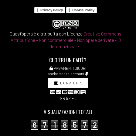
Privacy Policy
Cookie Policy
Quest'opera è distribuita con Licenza
Creative Commons
Attribuzione - Non commerciale - Non opere derivate 4.0
Internazionale
.
CI OFFRI UN CAFFÈ?
PAGAMENTI SICURI
anche senza account
DONA ORA
GRAZIE!
VISUALIZZAZIONI TOTALI
6
7
1
8
5
7
2