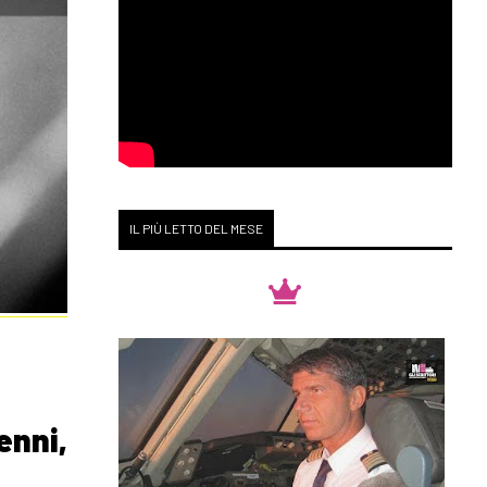
IL PIÙ LETTO DEL MESE
enni,