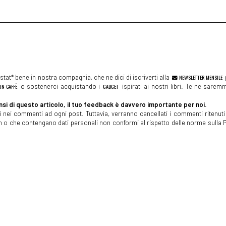
tat* bene in nostra compagnia, che ne dici di iscriverti alla
NEWSLETTER MENSILE
N CAFFÈ
o sostenerci acquistando i
GADGET
ispirati ai nostri libri. Te ne sare
si di questo articolo, il tuo feedback è davvero importante per noi.
 nei commenti ad ogni post. Tuttavia, verranno cancellati i commenti ritenuti 
spam o che contengano dati personali non conformi al rispetto delle norme sulla P