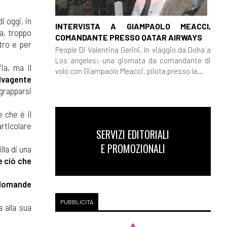
di oggi, in
INTERVISTA A GIAMPAOLO MEACCI,
a, troppo
COMANDANTE PRESSO QATAR AIRWAYS
ltro e per
People Di Valentina Gerini. In viaggio da Doha a
Los angeles: una giornata da comandante di
ia, ma il
volo con Giampaolo Meacci, pilota presso la...
alvagente
ggrapparsi
 che è il
articolare
SERVIZI EDITORIALI
E PROMOZIONALI
lla di una
e ciò che
 domande
PUBBLICITÀ
 alla sua