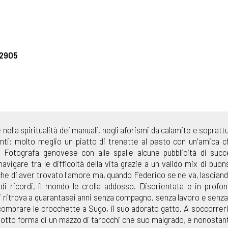
32905
 nella spiritualità dei manuali, negli aforismi da calamite e sopratt
ti: molto meglio un piatto di trenette al pesto con un'amica c
. Fotografa genovese con alle spalle alcune pubblicità di suc
avigare tra le difficoltà della vita grazie a un valido mix di buo
he di aver trovato l'amore ma, quando Federico se ne va, lasciand
di ricordi, il mondo le crolla addosso. Disorientata e in profon
si ritrova a quarantasei anni senza compagno, senza lavoro e senz
 comprare le crocchette a Sugo, il suo adorato gatto. A soccorrerl
sotto forma di un mazzo di tarocchi che suo malgrado, e nonostant