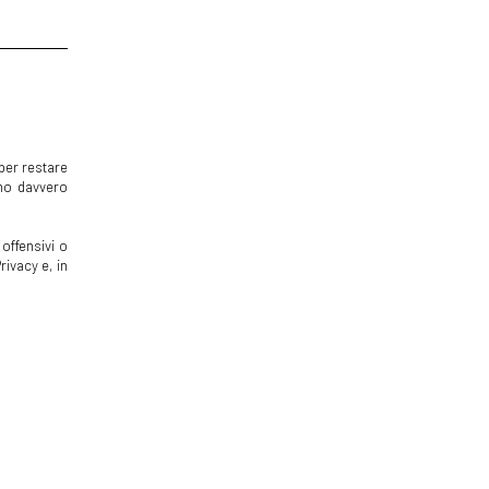
per restare
mmo davvero
offensivi o
rivacy e, in