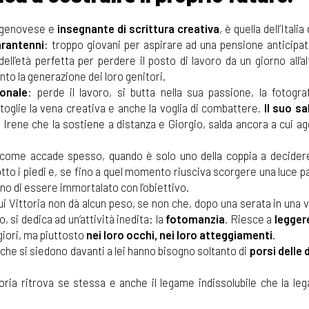
ce genovese e
insegnante di scrittura creativa
, è quella dell’Italia 
arantenni
: troppo giovani per aspirare ad una pensione anticipat
ll’età perfetta per perdere il posto di lavoro da un giorno all’a
to la generazione dei loro genitori.
onale
: perde il lavoro, si butta nella sua passione, la fotograf
glie la vena creativa e anche la voglia di combattere.
Il suo s
ei, Irene che la sostiene a distanza e Giorgio, salda ancora a cui a
come accade spesso, quando è solo uno della coppia a decidere
tto i piedi e, se fino a quel momento riusciva scorgere una luce p
no di essere immortalato con l’obiettivo.
ui Vittoria non dà alcun peso, se non che, dopo una serata in una vi
 si dedica ad un’attività inedita: la
fotomanzia
. Riesce a
legger
giori, ma piuttosto
nei loro occhi, nei loro atteggiamenti
.
 che si siedono davanti a lei hanno bisogno soltanto di
porsi delle
ria ritrova se stessa e anche il legame indissolubile che la lega