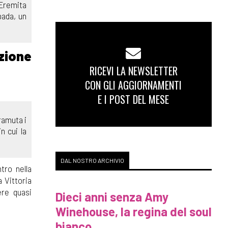
’Eremita
pada, un
ezione
RICEVI LA NEWSLETTER
CON GLI AGGIORNAMENTI
E I POST DEL MESE
tramuta i
n cui la
DAL NOSTRO ARCHIVIO
tro nella
 Vittoria
ere quasi
Dieci anni senza Amy
Winehouse, la regina del soul
bianco