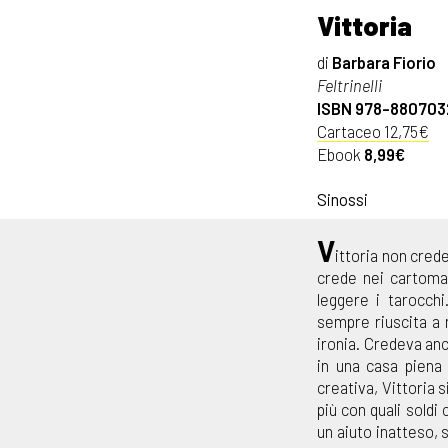
Vittoria
di
Barbara Fiorio
Feltrinelli
ISBN 978-88070
Cartaceo 12,75€
Ebook
8,99€
Sinossi
V
ittoria non crede
crede nei cartoman
leggere i tarocchi
sempre riuscita a n
ironia. Credeva anc
in una casa piena 
creativa, Vittoria 
più con quali soldi
un aiuto inatteso, 