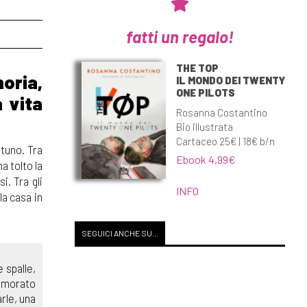
fatti un regalo!
THE TOP
moria,
IL MONDO DEI TWENTY
ONE PILOTS
 vita
Rosanna Costantino
Bio illustrata
Cartaceo 25€ | 18€ b/n
tuno. Tra
Ebook 4,99€
a tolto la
i. Tra gli
INFO
la casa in
SEGUICI ANCHE SU...
 spalle,
namorato
rle, una