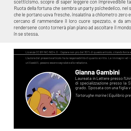
scetticismo, scopre di saper leggere con imprevedibile tal
Ruota della fortuna che sembra un party psichedelico, nel su
che le portano uova fresche, insalatina a chilometro zero e 
cercano di rammendare il loro cuore spezzato, e da amic
rendersene conto tornerà pian piano ad ascoltare il mondo c
in se stessa.
Gianna Gambini