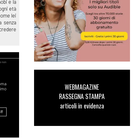
obi e la
ogni età
come lei
ia senza
 credere
WEBMAGAZINE
RASSEGNA STAMPA
articoli in evidenza
ST