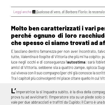
Leggi anche
Qualcosa di vero, di Barbara Fiorio: la recensi
Molto ben caratterizzati i vari 
perché ognuno di loro racchiud
che spesso ci siamo trovati ad a
E lasciano dentro l’amarezza per non aver incontrato, tal
tutte, Valentina è l’ospite di Vittoria che più mi ha colpito: p
luce negli occhi e di conseguenza l’
autostima
: sarà l’obie
amici di Vittoria, sebbene sia a quattro zampe, spicca Sugo
cui viveva con il suo compagno (per chi già conosce la scrit
Tra i capitoli più coinvolgenti mi piace citare quello in cui V
L’
Imperatrice la si inquadra subito, è la diva della compagn
prova tu ad avvicinarti; l’imperatore sta su un piede solo 
vale per due abbracciati e trafitti da Cupido; il Carro è una