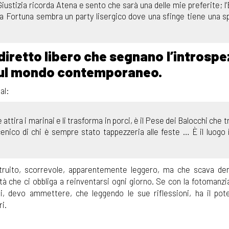
Giustizia ricorda Atena e sento che sarà una delle mie preferite; l
a Fortuna sembra un party lisergico dove una sfinge tiene una s
ndiretto libero che segnano l’introsp
i sul mondo contemporaneo.
ial:
attira i marinai e li trasforma in porci, è il Pese dei Balocchi che 
scenico di chi è sempre stato tappezzeria alle feste … È il luogo i
ruito, scorrevole, apparentemente leggero, ma che scava den
à che ci obbliga a reinventarsi ogni giorno. Se con la fotomanzia
iti, devo ammettere, che leggendo le sue riflessioni, ha il pot
i.