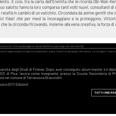
ento. E così, tra la carta dell'Eremita che le ricorda Obi-Wan Ken
o salotto fanno la loro comparsa tanti volti nuovi, consultanti di 
ratafià in cambio di un vaticinio. Circondata da anime gentili che 
i fidati che per mesi la incoraggiano e la proteggono, Vittor
he la circonda ritrovando, insieme alla vena creativa, la forza di
TUTTI I MIEI PO