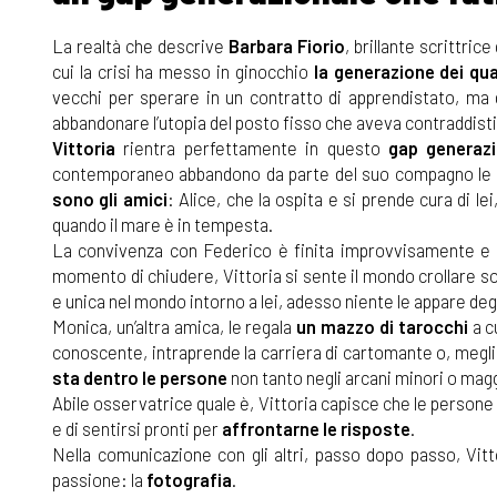
La realtà che descrive
Barbara Fiorio
, brillante scrittri
cui la crisi ha messo in ginocchio
la generazione dei qu
vecchi per sperare in un contratto di apprendistato, ma de
abbandonare l’utopia del posto fisso che aveva contraddistin
Vittoria
rientra perfettamente in questo
gap generazi
contemporaneo abbandono da parte del suo compagno le to
sono gli amici
: Alice, che la ospita e si prende cura di l
quando il mare è in tempesta.
La convivenza con Federico è finita improvvisamente e 
momento di chiudere, Vittoria si sente il mondo crollare so
e unica nel mondo intorno a lei, adesso niente le appare deg
Monica, un’altra amica, le regala
un mazzo di tarocchi
a c
conoscente, intraprende la carriera di cartomante o, meglio,
sta dentro le persone
non tanto negli arcani minori o mag
Abile osservatrice quale è, Vittoria capisce che le persone
e di sentirsi pronti per
affrontarne le risposte
.
Nella comunicazione con gli altri, passo dopo passo, Vitto
passione: la
fotografia
.