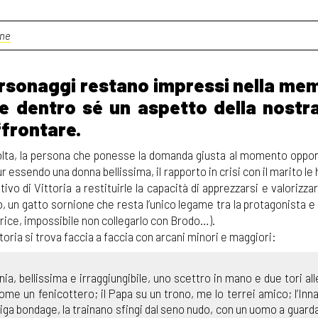
one
personaggi restano impressi nella me
e dentro sé un aspetto della nostra
ffrontare.
volta, la persona che ponesse la domanda giusta al momento oppor
ur essendo una donna bellissima, il rapporto in crisi con il marito le h
ttivo di Vittoria a restituirle la capacità di apprezzarsi e valorizzars
, un gatto sornione che resta l’unico legame tra la protagonista e 
trice, impossibile non collegarlo con Brodo…).
ittoria si trova faccia a faccia con arcani minori e maggiori:
ia, bellissima e irraggiungibile, uno scettro in mano e due tori alle
come un fenicottero; il Papa su un trono, me lo terrei amico; l’In
 biga bondage, la trainano sfingi dal seno nudo, con un uomo a guarda