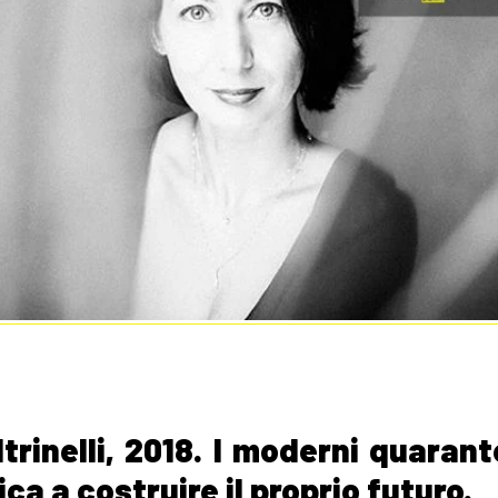
ltrinelli, 2018. I moderni quarant
a a costruire il proprio futuro.