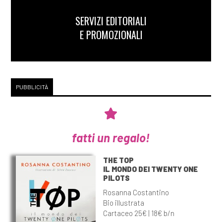
SERVIZI EDITORIALI
E PROMOZIONALI
PUBBLICITÀ
fatti un regalo!
THE TOP
IL MONDO DEI TWENTY ONE
PILOTS
Rosanna Costantino
Bio illustrata
Cartaceo 25€ | 18€ b/n