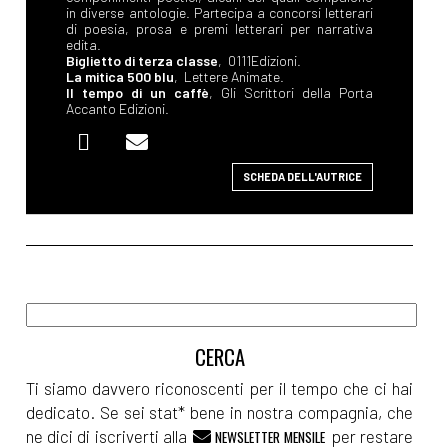
in diverse antologie. Partecipa a concorsi letterari
di poesia, prosa e premi letterari per narrativa
edita.
Biglietto di terza classe
, 0111Edizioni.
La mitica 500 blu
, Lettere Animate.
Il tempo di un caffè
, Gli Scrittori della Porta
Accanto Edizioni.
SCHEDA DELL'AUTRICE
Ti siamo davvero riconoscenti per il tempo che ci hai
dedicato. Se sei stat* bene in nostra compagnia, che
ne dici di iscriverti alla
per restare
NEWSLETTER MENSILE