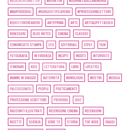
#BLACKLIVESMATTER
#BOOKTOK
#GIORNATADELLAMEMORIA
#MAIPIÙDEBOLI
#NONGIUSTIFICAREMAI
#PROFESSIONELETTORE
#QUESTONONÈAMORE
ANTEPRIMA
ARTE
ARTE&SPETTACOLO
BENESSERE
BLOC NOTES
CINEMA
CLASSICI
COMUNICATO STAMPA
ECO
EDITORIALE
EXPAT
FILM
FOTOGRAFIA
IN EVIDENZA
INCIPIT
INEDITI
INTERVISTE
ITINERARI
KIDS
LETTERATURA
LIBRI
LIFESTYLE
MAMME IN VIAGGIO
MATERNITÀ
MONOLOGHI
MOSTRE
MUSICA
PALCOSCENICO
PEOPLE
POETICAMENTE
PROFESSIONE SCRITTORE
PROVERBI
QUIZ
RACCONTI ILLUSTRATI
RECENSIONE CINEMA
RECENSIONI
RICETTE
SCIENZA
SERIE TV
STORIA
THE WEEK
VIAGGI