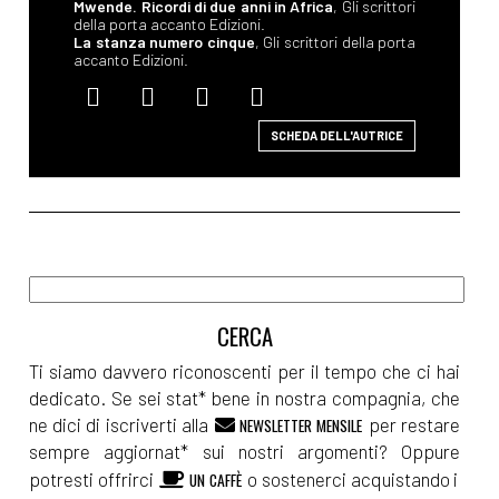
Mwende. Ricordi di due anni in Africa
, Gli scrittori
della porta accanto Edizioni.
La stanza numero cinque
, Gli scrittori della porta
accanto Edizioni.
SCHEDA DELL'AUTRICE
Ti siamo davvero riconoscenti per il tempo che ci hai
dedicato. Se sei stat* bene in nostra compagnia, che
ne dici di iscriverti alla
per restare
NEWSLETTER MENSILE
sempre aggiornat* sui nostri argomenti? Oppure
potresti offrirci
o sostenerci acquistando i
UN CAFFÈ