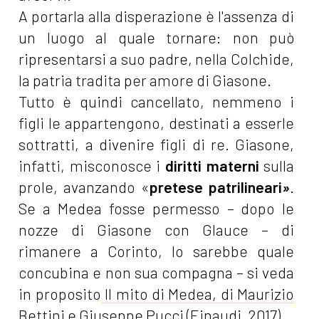
A portarla alla disperazione è l'assenza di
un luogo al quale tornare: non può
ripresentarsi a suo padre, nella Colchide,
la patria tradita per amore di Giasone.
Tutto è quindi cancellato, nemmeno i
figli le appartengono, destinati a esserle
sottratti, a divenire figli di re. Giasone,
infatti, misconosce i
diritti materni
sulla
prole, avanzando «
pretese patrilineari
»
.
Se a Medea fosse permesso – dopo le
nozze di Giasone con Glauce – di
rimanere a Corinto, lo sarebbe quale
concubina e non sua compagna – si veda
in proposito
Il mito di Medea, di Maurizio
Bettini e Giuseppe Pucci (Einaudi, 2017)
.