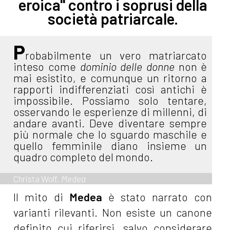
eroica"
contro i soprusi della
società patriarcale.
P
robabilmente un vero matriarcato
inteso come
dominio delle donne
non è
mai esistito, e comunque un ritorno a
rapporti indifferenziati così antichi è
impossibile. Possiamo solo tentare,
osservando le esperienze di millenni, di
andare avanti. Deve diventare sempre
più normale che lo sguardo maschile e
quello femminile diano insieme un
quadro completo del mondo.
Christa Wolf,
Medea
Il mito di
Medea
è stato narrato con
varianti rilevanti. Non esiste un canone
definito cui riferirsi, salvo considerare