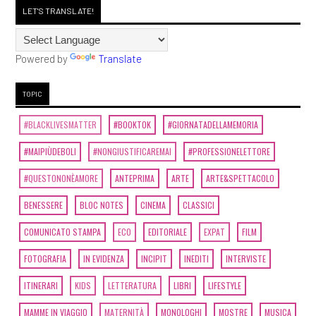
LET'S TRANSLATE!
Powered by
Translate
TOPIC
#BLACKLIVESMATTER
#BOOKTOK
#GIORNATADELLAMEMORIA
#MAIPIÙDEBOLI
#NONGIUSTIFICAREMAI
#PROFESSIONELETTORE
#QUESTONONÈAMORE
ANTEPRIMA
ARTE
ARTE&SPETTACOLO
BENESSERE
BLOC NOTES
CINEMA
CLASSICI
COMUNICATO STAMPA
ECO
EDITORIALE
EXPAT
FILM
FOTOGRAFIA
IN EVIDENZA
INCIPIT
INEDITI
INTERVISTE
ITINERARI
KIDS
LETTERATURA
LIBRI
LIFESTYLE
MAMME IN VIAGGIO
MATERNITÀ
MONOLOGHI
MOSTRE
MUSICA