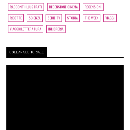
RACCONTI ILLUSTRATI
RECENSIONE CINEMA
RECENSIONI
RICETTE
SCIENZA
SERIE TV
STORIA
THE WEEK
VIAGGI
VIAGGI&LETTERATURA
INLIBRERIA
COLLANA EDITORIALE