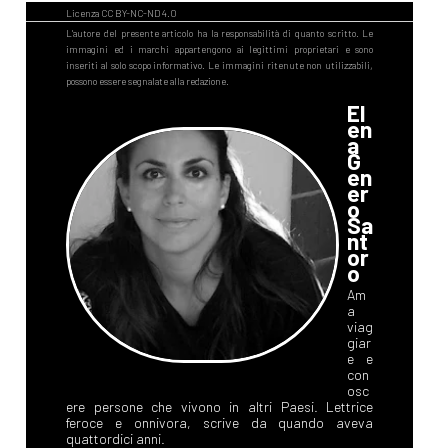
El
en
a
G
en
er
o
Sa
nt
or
o
Am
a
viag
giar
e e
con
osc
ere persone che vivono in altri Paesi. Lettrice
feroce e onnivora, scrive da quando aveva
quattordici anni.