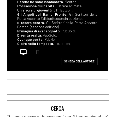
Perché ne sono innamorata
, Montag.
L’occasione di una vita
, Lettere Animate.
Un errore di gioventù
, 0111 Edizioni.
Gli Angeli del Bar di Fronte
, Gli Scrittori della
Porta Accanto Edizioni (seconda edizione).
Il tesoro dentro
, Gli Scrittori della Porta Accanto
Edizioni (seconda edizione).
Immagina di aver sognato
, PubGold.
Diventa realtà
, PubGold.
Ovunque per te
, PubMe.
Claire nella tempesta
, Leucotea.
SCHEDA DELL'AUTORE
Ti siamo davvero riconoscenti per il tempo che ci hai