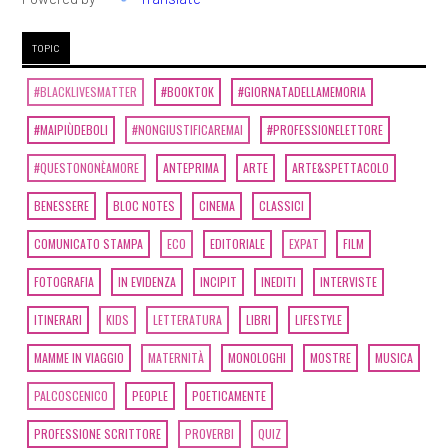
TOPIC
#BLACKLIVESMATTER
#BOOKTOK
#GIORNATADELLAMEMORIA
#MAIPIÙDEBOLI
#NONGIUSTIFICAREMAI
#PROFESSIONELETTORE
#QUESTONONÈAMORE
ANTEPRIMA
ARTE
ARTE&SPETTACOLO
BENESSERE
BLOC NOTES
CINEMA
CLASSICI
COMUNICATO STAMPA
ECO
EDITORIALE
EXPAT
FILM
FOTOGRAFIA
IN EVIDENZA
INCIPIT
INEDITI
INTERVISTE
ITINERARI
KIDS
LETTERATURA
LIBRI
LIFESTYLE
MAMME IN VIAGGIO
MATERNITÀ
MONOLOGHI
MOSTRE
MUSICA
PALCOSCENICO
PEOPLE
POETICAMENTE
PROFESSIONE SCRITTORE
PROVERBI
QUIZ