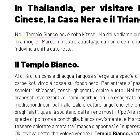
In Thailandia, per visitare 
Cinese, la Casa Nera e il Trian
No il
Tempio Bianco
no, è roba kitsch! Ma dai vediamo qual
mia moglie. Marco, il nostro autista/guida non dice nient
indovina a chi ha dato retta.
Il Tempio Bianco.
Al di là di un canale di acqua fangosa si erge una specie d
carpe
koi
, virgole rosse sul fondo nero. Per entrare si p
scheletri sbiancati, teschi ghignanti, orbite vuote. Nel t
arabeschi svolazzanti, di rami ingarbugliati, un esagerato ba
meditabondi con baffi alla Dalì, creature angeliche che 
draghi alati, qua e là spuntano dal terreno mostri tipo Alien 
specie di poltrona a conchiglia, bianca ovviamente, e Marco
tessere colorate a metà tra i manga giapponesi e i superer
Ok, l’aveva detto che voleva vedere il
Tempio Bianco
, vor