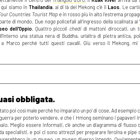
i qui siamo in
Thailandia
, al di là del Mekong c'è il
Laos
. Le cart
Four Countries Tourist Map
e in rosso più in alto l'estrema propag
a parte di mondo. Due
naga
policefali all'ingresso della scalinata al
seo dell'Oppio
. Quattro piccoli
chedi
di mattoni diroccati, un 
’interno una statua nera di Buddha, un’altra di pietra antica, poi
e a Marco perché tutti questi cavalli. Giù verso il Mekong, mi
uasi obbligata.
è stato poi così male perché ho imparato un po’ di cose. Ad esempio c
una guerra per poterlo vendere, e che i Hmong seminano i papaveri 
nnaio. Meglio essere informati, c’è anche un diagramma di flusso c
 specialisti, e poi ci sono attrezzi per preparare l’eroina e pipe d
figurerebbero in un museo, un museo diverso intendo. Ovviament