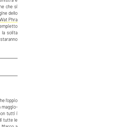
ine che si
gine dello
Wat Phra
tempietto
 la solita
 staranno
he l’oppio
in maggio-
on tutti i
i tutte le
e Marco a