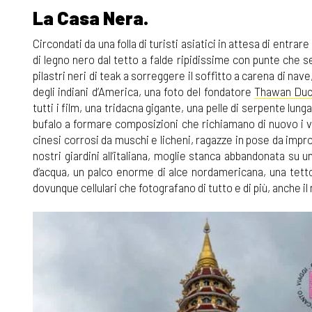
La Casa Nera.
Circondati da una folla di turisti asiatici in attesa di entrare
di legno nero dal tetto a falde ripidissime con punte che 
pilastri neri di teak a sorreggere il soffitto a carena di nav
degli indiani d’America, una foto del fondatore
Thawan Du
tutti i film, una tridacna gigante, una pelle di serpente lun
bufalo a formare composizioni che richiamano di nuovo i vich
cinesi corrosi da muschi e licheni, ragazze in pose da impr
nostri giardini all’italiana, moglie stanca abbandonata su 
d’acqua, un palco enorme di alce nordamericana, una tettoi
dovunque cellulari che fotografano di tutto e di più, anche i