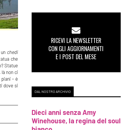
RICEVI LA NEWSLETTER
CON GLI AGGIORNAMENTI
a un
chedi
E I POST DEL MESE
tatua che
o? Statue
 là non ci
 piani – è
ti dove si
DAL NOSTRO ARCHIVIO
Dieci anni senza Amy
Winehouse, la regina del soul
bianco