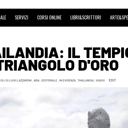
ALE
SERVIZI
CORSI ONLINE
LIBRI&SCRITTORI
ARTE&SPE
AILANDIA: IL TEMPI
 TRIANGOLO D'ORO
EDIT
COLI DI LUIGI LAZZARONI
,
ASIA
,
EDITORIALE
,
IN EVIDENZA
,
THAILANDIA
,
VIAGGI