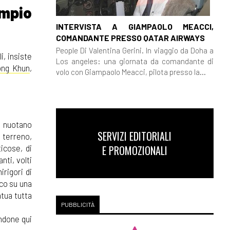
empio
INTERVISTA A GIAMPAOLO MEACCI,
COMANDANTE PRESSO QATAR AIRWAYS
People Di Valentina Gerini. In viaggio da Doha a
i, insiste
Los angeles: una giornata da comandante di
ng Khun
,
volo con Giampaolo Meacci, pilota presso la...
e nuotano
SERVIZI EDITORIALI
 terreno,
E PROMOZIONALI
ticose, di
nti, volti
rigori di
nco su una
atua tutta
PUBBLICITÀ
endone qui