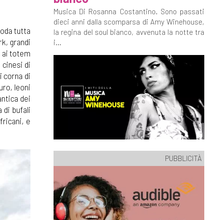
Musica Di Rosanna Costantino. Sono passati
dieci anni dalla scomparsa di Amy Winehouse,
goda tutta
la regina del soul bianco, avvenuta la notte tra
rk, grandi
i...
i ai totem
 cinesi di
i corna di
uro, leoni
antica dei
 di bufali
ricani, e
PUBBLICITÀ