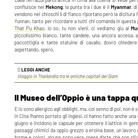
confluisce nel
Mekong
, la punta tra i due è il
Myanmar
, d
vendono nei chioschi lì di fianco riportano però la dicitura
Yunnan, tanto per ricordare a tutti chi comanda in quest
That Pu Khao
, lo so, tu non vieni, ci vediamo giù al
Mu
piccolissimo bianco, tante candele, una ancora accesa, all
paccottiglia e tante statuine di cavallo, dovrò chieder
aspettando, spero.
LEGGI ANCHE
Viaggio in Thailandia tra le antiche capitali del Siam
Il Museo dell’Oppio è una tappa q
E io sono allergico agli obblighi, ma, col senno di poi, non 
in Cina l’hanno portato gli inglesi, ci hanno fatto anche 
giugno e incidono le capsule per ottenere il lattice in ge
passaggi chimici da oppio grezzo a eroina base, un lavoro da
forme e colori, alcune sono vere opere d’arte che non s