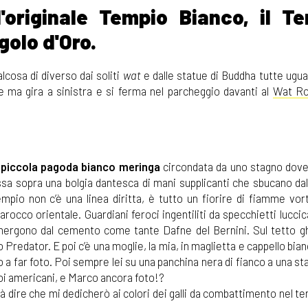
l'originale Tempio Bianco, il T
golo d'Oro.
cosa di diverso dai soliti
wat
e dalle statue di Buddha tutte ugual
e ma gira a sinistra e si ferma nel parcheggio davanti al
Wat Ro
i
piccola pagoda bianco meringa
circondata da uno stagno dov
assa sopra una bolgia dantesca di mani supplicanti che sbucano dal
empio non c’è una linea diritta, è tutto un fiorire di fiamme vor
rocco orientale. Guardiani feroci ingentiliti da specchietti luccica
emergono dal cemento come tante Dafne del Bernini. Sul tetto ghi
o Predator. E poi c’è una moglie, la mia, in maglietta e cappello bia
 a far foto. Poi sempre lei su una panchina nera di fianco a una st
oi americani, e Marco ancora foto!?
rà dire che mi dedicherò ai colori dei galli da combattimento nel t