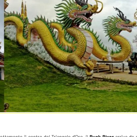
fettamente il centro del
Triangolo d’Oro
, il
Ruak River
arriva da s