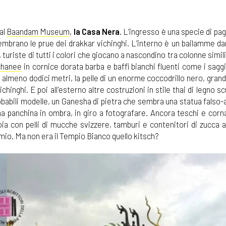
 al
Baandam Museum
,
la Casa Nera
. L’ingresso è una specie di pa
sembrano le prue dei drakkar vichinghi. L’interno è un bailamme da
e, turiste di tutti i colori che giocano a nascondino tra colonne simil
chanee
in cornice dorata barba e baffi bianchi fluenti come i saggi
ga almeno dodici metri, la pelle di un enorme coccodrillo nero, grand
inghi. E poi all'esterno altre costruzioni in stile thai di legno sc
obabili modelle, un Ganesha di pietra che sembra una statua falso-
una panchina in ombra, in giro a fotografare. Ancora teschi e corna
a con pelli di mucche svizzere, tamburi e contenitori di zucca af
l mio. Ma non era il Tempio Bianco quello kitsch?