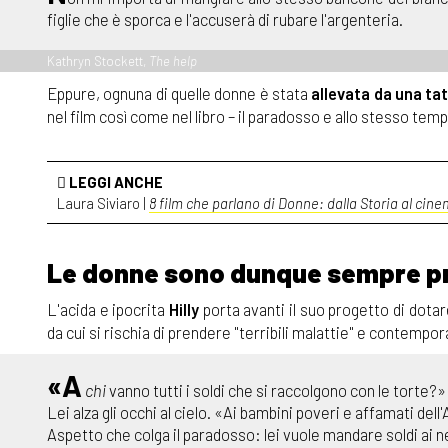
figlie che è sporca e l'accuserà di rubare l'argenteria.
Kathryn Stockett,
The help
Eppure, ognuna di quelle donne è stata
allevata da una tat
nel film così come nel libro – il paradosso e allo stesso tem
LEGGI ANCHE
Laura Siviaro |
8 film che parlano di Donne: dalla Storia al cin
Le donne sono dunque sempre pro
L'acida e ipocrita
Hilly
porta avanti il suo progetto di dotar
da cui si rischia di prendere "terribili malattie" e contempo
«A
chi
vanno tutti i soldi che si raccolgono con le torte?»
Lei alza gli occhi al cielo. «Ai bambini poveri e affamati dell'
Aspetto che colga il paradosso: lei vuole mandare soldi ai negr