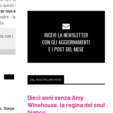
o questi i
er non è
madre – le
ta.
RICEVI LA NEWSLETTER
a, con i
CON GLI AGGIORNAMENTI
E I POST DEL MESE
DAL NOSTRO ARCHIVIO
Dieci anni senza Amy
Winehouse, la regina del soul
n, Sonya
bianco