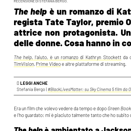
RECENSIONE DI STEFANIA BERGO.
The help
è un romanzo di Kat
regista Tate Taylor, premio 
attrice non protagonista. Un
delle donne. Cosa hanno in co
The help
, l'aiuto, è un romanzo di Kathryn Stockett
da c
TimVision
,
Prime Video
e altre piattaforme di streaming.
LEGGI ANCHE
Stefania Bergo |
#BlackLivesMatter: su Sky Cinema 5 film da 
Era un film che volevo vedere da tempo e dopo
Green Boo
e l'ho guardato: mi è piaciuto talmente tanto che ho subit
The help
è ambientato a Jackson, 