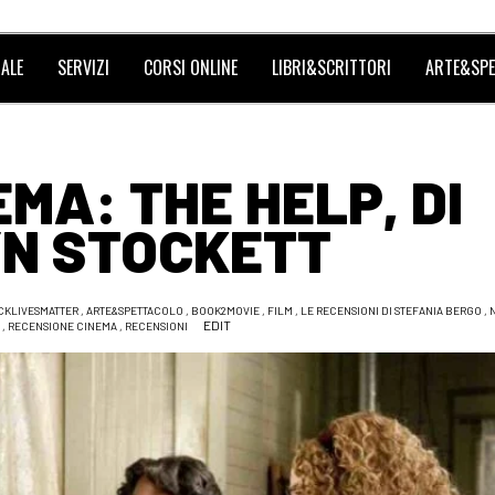
ALE
SERVIZI
CORSI ONLINE
LIBRI&SCRITTORI
ARTE&SPE
EMA: THE HELP, DI
N STOCKETT
CKLIVESMATTER
,
ARTE&SPETTACOLO
,
BOOK2MOVIE
,
FILM
,
LE RECENSIONI DI STEFANIA BERGO
,
EDIT
,
RECENSIONE CINEMA
,
RECENSIONI