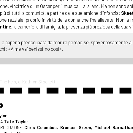
one
, vincitrice di un Oscar per il musical
La la land
. Ma non sono sol
a più di tutti la comunità, a partire dalle sue amiche d'infanzia:
Skeet
ione razziale, proprio in virtù della donna che l'ha allevata. Non la 
ntine
, la cameriera di famiglia, la presenza più preziosa della sua vi
 si è appena preoccupata da morire perché sei spaventosamente alt
occhi: «A me vai benissimo così».
 The help, di Kathryn Stockett
p
ylor
RA
Tate Taylor
PRODUZIONE
Chris Columbus, Brunson Green, Michael Barnatha