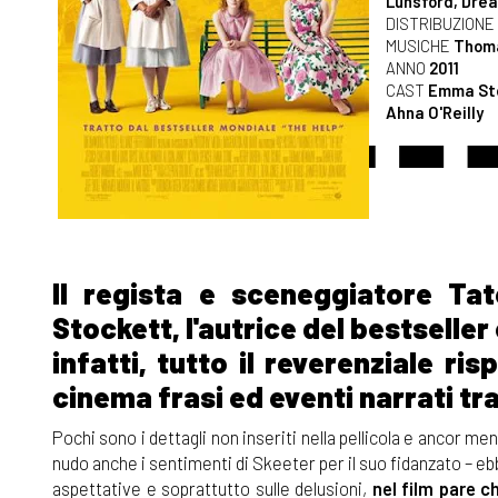
Lunsford, Dre
DISTRIBUZIONE
MUSICHE
Thom
ANNO
2011
CAST
Emma Sto
Ahna O'Reilly
Il regista e sceneggiatore Ta
Stockett, l'autrice del bestselle
infatti, tutto il reverenziale ri
cinema frasi ed eventi narrati tra
Pochi sono i dettagli non inseriti nella pellicola e ancor me
nudo anche i sentimenti di Skeeter per il suo fidanzato – ebb
aspettative e soprattutto sulle delusioni,
nel film pare c