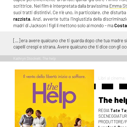
scrittrice. Nel film è interpretata dalla bravissima
Emma St
suoi tratti distintivi. Ce n'è uno, in particolare, che disturb
razzista
. Anzi, avverte tutta l'ingiustizia della discriminaz
madri di Jackson i figli li mettono solo al mondo – ma
Costa
[...] era avere qualcuno che ti guarda dopo che tua madre
capelli crespi e strana. Avere qualcuno che ti dice con gli 
Kathryn Stockett,
The help
Libri al cinema:
The hel
REGIA
Tate Ta
SCENEGGIATU
PRODUTTORE/