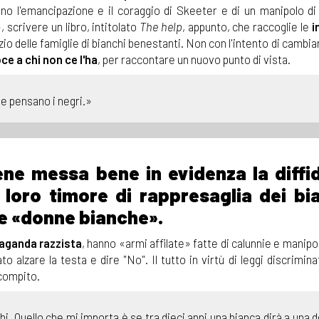
 sono l'emancipazione e il coraggio di Skeeter e di un manipolo d
 scrivere un libro, intitolato
The help
, appunto, che raccoglie le
i
io delle famiglie di bianchi benestanti. Non con l'intento di cambiar
ce a chi non ce l'ha
, per raccontare un nuovo punto di vista.
e pensano i negri.»
iene messa bene in evidenza la diffi
l loro timore di rappresaglia dei bi
le «donne bianche».
aganda razzista
, hanno «armi affilate» fatte di calunnie e manipo
o alzare la testa e dire "No". Il tutto in virtù di leggi discrimin
 compito.
. Quello che mi importa è se tra dieci anni una bianca dirà a una d