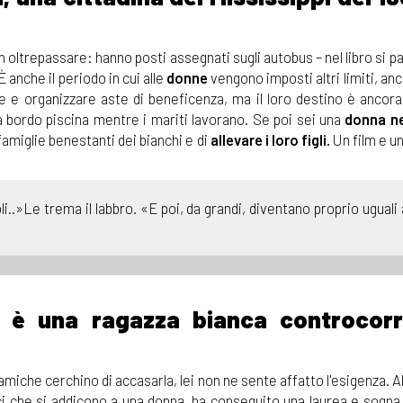
 oltrepassare: hanno posti assegnati sugli autobus – nel libro si p
È anche il periodo in cui alle
donne
vengono imposti altri limiti, an
e e organizzare aste di beneficenza, ma il loro destino è ancora 
 a bordo piscina mentre i mariti lavorano. Se poi sei una
donna n
famiglie benestanti dei bianchi e di
allevare i loro figli.
Un film e un
.»Le trema il labbro. «E poi, da grandi, diventano proprio uguali a
, è una ragazza bianca controcorr
miche cerchino di accasarla, lei non ne sente affatto l'esigenza. Al
sici che si addicono a una donna, ha conseguito una laurea e sogna 