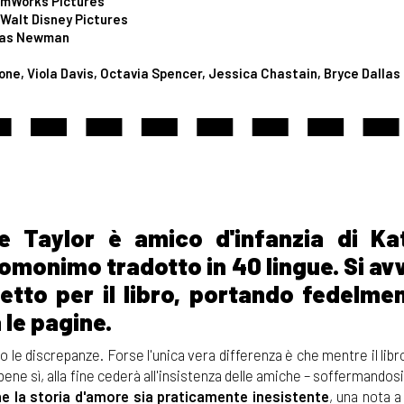
amWorks Pictures
Walt Disney Pictures
as Newman
ne, Viola Davis, Octavia Spencer, Jessica Chastain, Bryce Dallas
te Taylor è amico d'infanzia di Ka
r omonimo tradotto in 40 lingue. Si av
spetto per il libro, portando fedelme
 le pagine.
no le discrepanze. Forse l'unica vera differenza è che mentre il lib
ene sì, alla fine cederà all'insistenza delle amiche – soffermandosi
he la storia d'amore sia praticamente inesistente
, una nota a