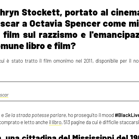
hryn Stockett, portato al cinem
Oscar a Octavia Spencer come mi
 film sul razzismo e l'emancipa
mune libro e film?
ui è stato tratto il film omonimo nel 2011, disponibile per il no
Oscar
k
e
Se la strada potesse parlare
, ho proseguito il mood
#BlackLiv
o comprato e letto anche
il libro
, 513 pagine da cui è difficile staccars
una cittadina del Mississippi del 19