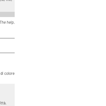
The help
,
 di colore
ittà.