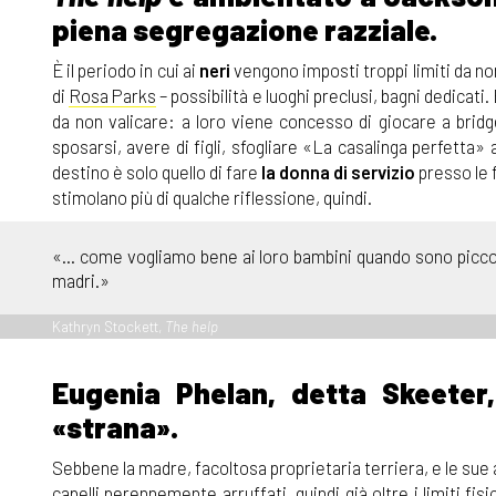
piena segregazione razziale.
È il periodo in cui ai
neri
vengono imposti troppi limiti da non
di
Rosa Parks
– possibilità e luoghi preclusi, bagni dedicati. 
da non valicare: a loro viene concesso di giocare a bridg
sposarsi, avere di figli, sfogliare «La casalinga perfetta»
destino è solo quello di fare
la donna di servizio
presso le 
stimolano più di qualche riflessione, quindi.
«... come vogliamo bene ai loro bambini quando sono piccoli.
madri.»
Kathryn Stockett,
The help
Eugenia Phelan, detta Skeeter
«strana».
Sebbene la madre, facoltosa proprietaria terriera, e le sue a
capelli perennemente arruffati, quindi già oltre i limiti fi