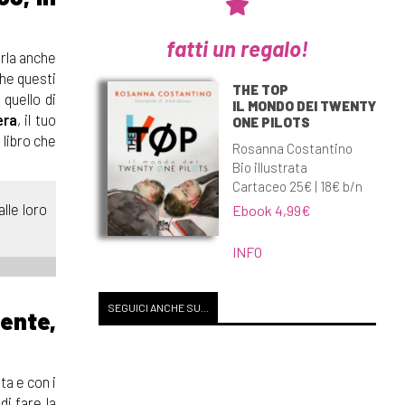
fatti un regalo!
arla anche
che questi
THE TOP
quello di
IL MONDO DEI TWENTY
era
, il tuo
ONE PILOTS
 libro che
Rosanna Costantino
Bio illustrata
Cartaceo 25€ | 18€ b/n
lle loro
Ebook 4,99€
INFO
SEGUICI ANCHE SU...
ente,
ta e con i
di fare la