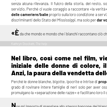
senza alcuna rilevanza. Il fulcro della storia, del resto,
servizio. Perché ci vuole coraggio a raccontare «la verità»,
delle cameriere/balie
proprio sulla loro condizione a serviz
discriminanti dello Stato del Mississippi, ma solo per
dar vo
«È
da che mondo e mondo che i bianchi raccontano ciò ch
Kathryn Stockett,
The help
Nel libro, così come nel film, v
iniziale delle donne di colore, i
Anzi, la paura della vendetta del
Perché le donne bianche, bigotte, ipocrite e intrise di
prop
grado di rovinare intere famiglie di neri solo per aver osat
promulgano la «separazione delle razze» e facilitano loro il
N
on mi importa di mangiare allo stesso bancone dei bianchi