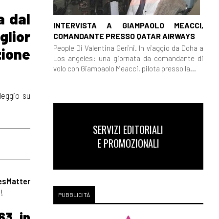
a dal
INTERVISTA A GIAMPAOLO MEACCI,
glior
COMANDANTE PRESSO QATAR AIRWAYS
People Di Valentina Gerini. In viaggio da Doha a
zione
Los angeles: una giornata da comandante di
volo con Giampaolo Meacci, pilota presso la...
leggio su
SERVIZI EDITORIALI
E PROMOZIONALI
esMatter
i!
PUBBLICITÀ
63, in