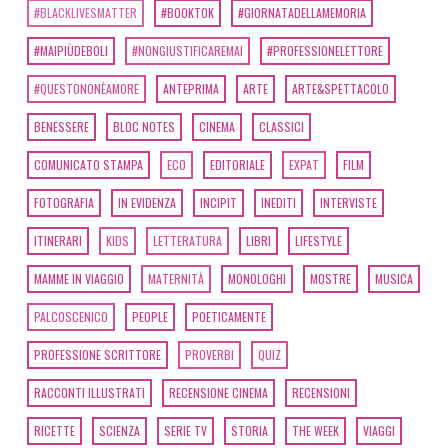
#BLACKLIVESMATTER
#BOOKTOK
#GIORNATADELLAMEMORIA
#MAIPIÙDEBOLI
#NONGIUSTIFICAREMAI
#PROFESSIONELETTORE
#QUESTONONÈAMORE
ANTEPRIMA
ARTE
ARTE&SPETTACOLO
BENESSERE
BLOC NOTES
CINEMA
CLASSICI
COMUNICATO STAMPA
ECO
EDITORIALE
EXPAT
FILM
FOTOGRAFIA
IN EVIDENZA
INCIPIT
INEDITI
INTERVISTE
ITINERARI
KIDS
LETTERATURA
LIBRI
LIFESTYLE
MAMME IN VIAGGIO
MATERNITÀ
MONOLOGHI
MOSTRE
MUSICA
PALCOSCENICO
PEOPLE
POETICAMENTE
PROFESSIONE SCRITTORE
PROVERBI
QUIZ
RACCONTI ILLUSTRATI
RECENSIONE CINEMA
RECENSIONI
RICETTE
SCIENZA
SERIE TV
STORIA
THE WEEK
VIAGGI