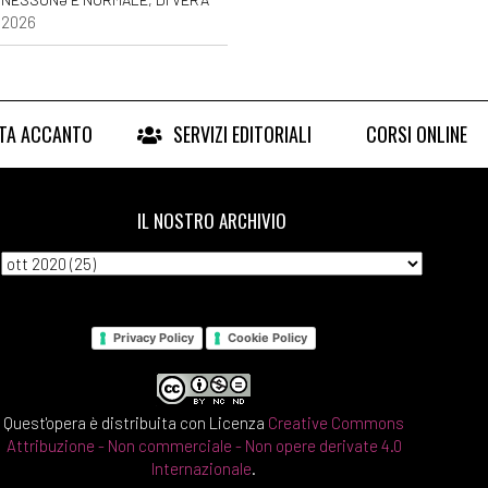
/2026
RTA ACCANTO
SERVIZI EDITORIALI
CORSI ONLINE
IL NOSTRO ARCHIVIO
Privacy Policy
Cookie Policy
Quest'opera è distribuita con Licenza
Creative Commons
Attribuzione - Non commerciale - Non opere derivate 4.0
Internazionale
.