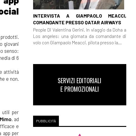
 app
ocial
INTERVISTA A GIAMPAOLO MEACCI,
COMANDANTE PRESSO QATAR AIRWAYS
People Di Valentina Gerini. In viaggio da Doha a
Los angeles: una giornata da comandante di
 prodotti.
volo con Giampaolo Meacci, pilota presso la...
o giovani
to senso:
media di 6
e attività
he e non.
SERVIZI EDITORIALI
E PROMOZIONALI
utili per
Mimo
, ad
PUBBLICITÀ
fficace e
 app per