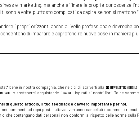
usiness e marketing
, ma anche affinare le proprie conoscenze lin
iti sono a volte piuttosto complicati da capire se non si mettono “
dere i propri orizzonti anche a livello professionale dovrebbe pr
to consentono di imparare e approfondire nuove cose in maniera pi
tat* bene in nostra compagnia, che ne dici di iscriverti alla
NEWSLETTER MENSILE
N CAFFÈ
o sostenerci acquistando i
GADGET
ispirati ai nostri libri. Te ne sare
si di questo articolo, il tuo feedback è davvero importante per noi.
 nei commenti ad ogni post. Tuttavia, verranno cancellati i commenti ritenuti 
spam o che contengano dati personali non conformi al rispetto delle norme sulla P