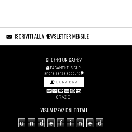
ISCRIVITI ALLA NEWSLETTER MENSILE
CI OFFRI UN CAFFÈ?
PAGAMENTI SICURI
anche senza account
DONA ORA
GRAZIE!
VISUALIZZAZIONI TOTALI
u
n
d
e
f
i
n
e
d