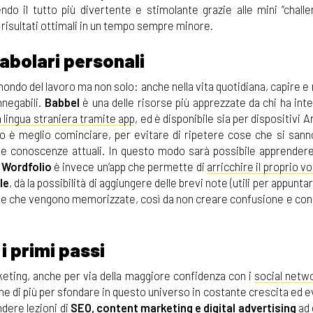
ndo il tutto più divertente e stimolante grazie alle mini “challe
risultati ottimali in un tempo sempre minore.
cabolari personali
mondo del lavoro ma non solo: anche nella vita quotidiana, capire e 
nnegabili.
Babbel
è una delle risorse più apprezzate da chi ha int
 lingua straniera tramite app
, ed è disponibile sia per dispositivi A
ello è meglio cominciare, per evitare di ripetere cose che si sann
rie conoscenze attuali. In questo modo sarà possibile apprendere 
.
Wordfolio
è invece un’app che permette di
arricchire il proprio v
le
, dà la possibilità di aggiungere delle brevi note (utili per appunta
role che vengono memorizzate, così da non creare confusione e con
i primi passi
keting, anche per via della maggiore confidenza con i
social netw
e di più per sfondare in questo universo in costante crescita ed 
dere lezioni di
SEO, content marketing e digital advertising
ad