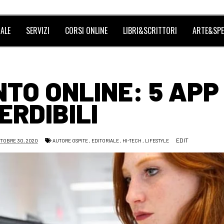
ALE
SERVIZI
CORSI ONLINE
LIBRI&SCRITTORI
ARTE&SPE
TO ONLINE: 5 APP
ERDIBILI
EDIT
TTOBRE 30, 2020
AUTORE OSPITE
,
EDITORIALE
,
HI-TECH
,
LIFESTYLE