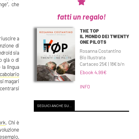
nge”, che
fatti un regalo!
THE TOP
IL MONDO DEI TWENTY
riuscire a
ONE PILOTS
enzione di
Rosanna Costantino
ndroid sia
Bio illustrata
o già o di
Cartaceo 25€ | 18€ b/n
la lingua
Ebook 4,99€
ocabolario
rsi magari
INFO
centrarsi
SEGUICI ANCHE SU...
ork
. Chi è
evoluzione
 esempio.