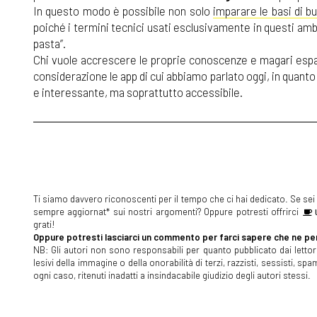
In questo modo è possibile non solo
imparare le basi di b
poiché i termini tecnici usati esclusivamente in questi amb
pasta”.
Chi vuole accrescere le proprie conoscenze e magari espan
considerazione le app di cui abbiamo parlato oggi, in quan
e interessante, ma soprattutto accessibile.
Ti siamo davvero riconoscenti per il tempo che ci hai dedicato. Se sei s
sempre aggiornat* sui nostri argomenti? Oppure potresti offrirci
U
grati!
Oppure potresti lasciarci un commento per farci sapere che ne pen
NB: Gli autori non sono responsabili per quanto pubblicato dai lettori
lesivi della immagine o della onorabilità di terzi, razzisti, sessisti, 
ogni caso, ritenuti inadatti a insindacabile giudizio degli autori stessi.