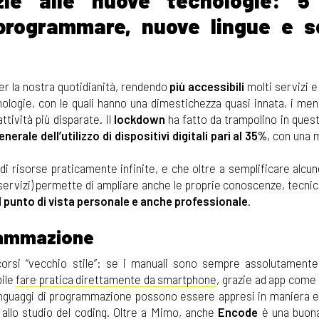
zie alle nuove tecnologie: 5
 programmare, nuove lingue e s
r la nostra quotidianità, rendendo
più accessibili
molti servizi e
ologie, con le quali hanno una dimestichezza quasi innata, i men
tività più disparate. Il
lockdown
ha fatto da trampolino in ques
nerale dell’utilizzo di dispositivi digitali pari al 35%
, con una 
di risorse praticamente infinite, e che oltre a semplificare alcun
servizi) permette di ampliare anche le proprie conoscenze, tecnic
 punto di vista personale e anche professionale
.
grammazione
orsi “vecchio stile”: se i manuali sono sempre assolutamente 
bile
fare pratica direttamente da smartphone
, grazie ad app come
 linguaggi di programmazione possono essere appresi in maniera e
 allo studio del coding. Oltre a Mimo, anche
Encode
è una buona