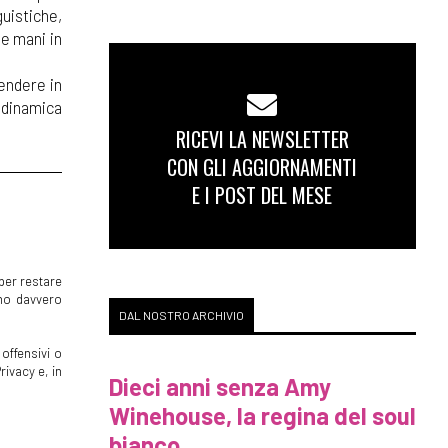
guistiche,
le mani in
endere in
ù dinamica
RICEVI LA NEWSLETTER
CON GLI AGGIORNAMENTI
E I POST DEL MESE
per restare
mmo davvero
DAL NOSTRO ARCHIVIO
offensivi o
rivacy e, in
Dieci anni senza Amy
Winehouse, la regina del soul
bianco