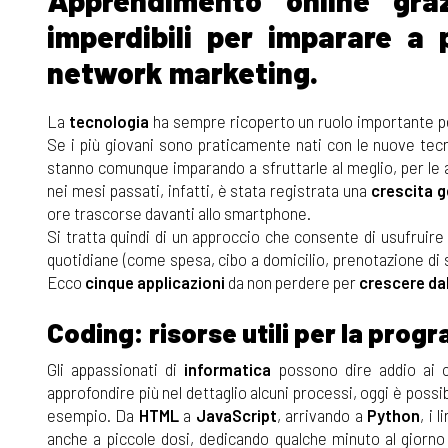
Apprendimento online gra
imperdibili per imparare a
network marketing.
La
tecnologia
ha sempre ricoperto un ruolo importante pe
Se i più giovani sono praticamente nati con le nuove tecn
stanno comunque imparando a sfruttarle al meglio, per le at
nei mesi passati, infatti, è stata registrata una
crescita ge
ore trascorse davanti allo smartphone.
Si tratta quindi di un approccio che consente di usufruire 
quotidiane (come spesa, cibo a domicilio, prenotazione di 
Ecco
cinque applicazioni
da non perdere per
crescere dal
Coding: risorse utili per la pro
Gli appassionati di
informatica
possono dire addio ai c
approfondire più nel dettaglio alcuni processi, oggi è possi
esempio. Da
HTML
a
JavaScript
, arrivando a
Python
, i
anche a piccole dosi, dedicando qualche minuto al giorno