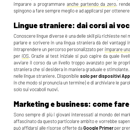
imparare a programmare
anche partendo da zero
, rende
spingono a fare sempre meglio e ad applicarsi per ottenere 
Lingue straniere: dai corsi ai vo
Conoscere lingue diverse è una delle skill più richieste nel 
parlare e scrivere in una lingua straniera dà dei vantaggi i
intraprendere un percorso personalizzato per
imparare una
per
iOS
. Grazie al test iniziale si può capire da quale liv
avviare il corso da un livello troppo avanzato per le prop
straniera che si desidera in maniera graduale e stimolante
nelle lingue straniere. Disponibile
solo per dispositivi App
in che modo si pronuncia un termine) e di archiviare le pa
solo sui vocaboli nuovi.
Marketing e business: come fare 
Sono sempre di più i giovani interessati al mondo del mar
affascinato da questo particolare ambito e vorrebbe sapern
può affidarsi alle risorse offerte da
Google Primer
per pren