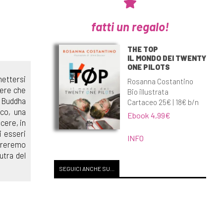
fatti un regalo!
THE TOP
IL MONDO DEI TWENTY
ONE PILOTS
mettersi
Rosanna Costantino
vere che
Bio illustrata
n Buddha
Cartaceo 25€ | 18€ b/n
eco, una
Ebook 4,99€
cere, in
i esseri
INFO
ntreremo
utra del
SEGUICI ANCHE SU...