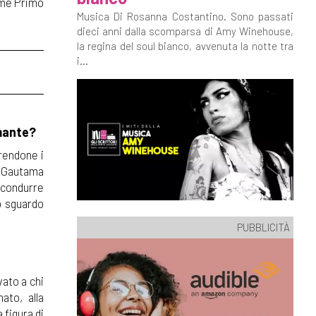
come Primo
Musica Di Rosanna Costantino. Sono passati
dieci anni dalla scomparsa di Amy Winehouse,
la regina del soul bianco, avvenuta la notte tra
i...
amante?
rendone i
di Gautama
a condurre
ro sguardo
PUBBLICITÀ
vato a chi
ato, alla
figura di