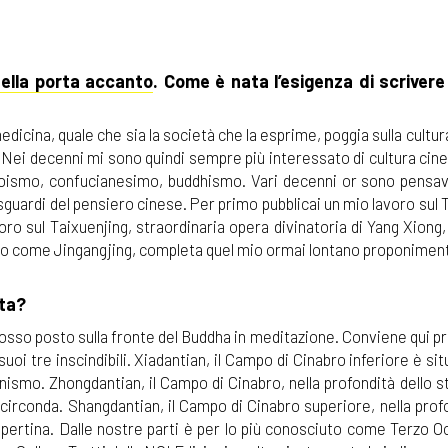
 della porta accanto
. Come è nata l’esigenza di scriver
icina, quale che sia la società che la esprime, poggia sulla cultura
a. Nei decenni mi sono quindi sempre più interessato di cultura cin
: taoismo, confucianesimo, buddhismo. Vari decenni or sono pensa
 sguardi del pensiero cinese. Per primo pubblicai un mio lavoro sul 
voro sul Taixuenjing, straordinaria opera divinatoria di Yang Xion
noto come Jingangjing, completa quel mio ormai lontano proponimen
nta?
o rosso posto sulla fronte del Buddha in meditazione. Conviene qui 
oi tre inscindibili. Xiadantian, il Campo di Cinabro inferiore è sit
anismo. Zhongdantian, il Campo di Cinabro, nella profondità dello st
o circonda. Shangdantian, il Campo di Cinabro superiore, nella prof
copertina. Dalle nostre parti è per lo più conosciuto come Terzo 