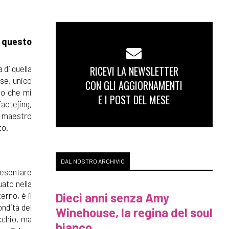
e questo
RICEVI LA NEWSLETTER
 di quella
ese, unico
CON GLI AGGIORNAMENTI
vo che mi
E I POST DEL MESE
Taotejing,
g, maestro
to.
DAL NOSTRO ARCHIVIO
presentare
uato nella
Dieci anni senza Amy
erno, è il
ondità del
Winehouse, la regina del soul
Occhio, ma
bianco