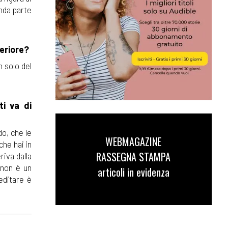
onda parte
teriore?
n solo del
ti va di
do, che le
WEBMAGAZINE
che hai in
RASSEGNA STAMPA
riva dalla
 non è un
articoli in evidenza
meditare è