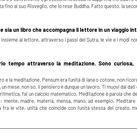
a fino al suo Risveglio, che lo rese Buddha. Fatto questo, la sec
te
sia un libro che accompagna il lettore in un viaggio in
insieme al lettore, attraverso i passi del Sutra, le vie e i modi no
prio tempo attraverso la meditazione. Sono curiosa, 
o e la meditazione. Pensum era l’unità di lana o cotone, non ricor
, un mese, non so. Il pensiero è dunque un lavoro. Ti muovi dai dati 
aritmetica, fai un calcolo matematico. Meditazione è parola che de
le: mente, madre, materia, mensa, mano, ad esempio. Meditare
a fra le vite, unità che coincide con l’unità stessa del creato, 