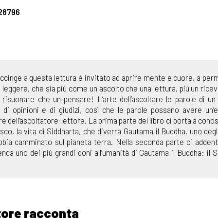
28796
 accinge a questa lettura è invitato ad aprire mente e cuore, a per
leggere, che sia più come un ascolto che una lettura, più un rice
n risuonare che un pensare! L’arte dell’ascoltare le parole di u
 di opinioni e di giudizi, così che le parole possano avere un’
e dell’ascoltatore-lettore. La prima parte del libro ci porta a conos
co, la vita di Siddharta, che diverrà Gautama il Buddha, uno degl
abbia camminato sul pianeta terra. Nella seconda parte ci adde
nda uno dei più grandi doni all’umanità di Gautama il Buddha: il S
tore racconta