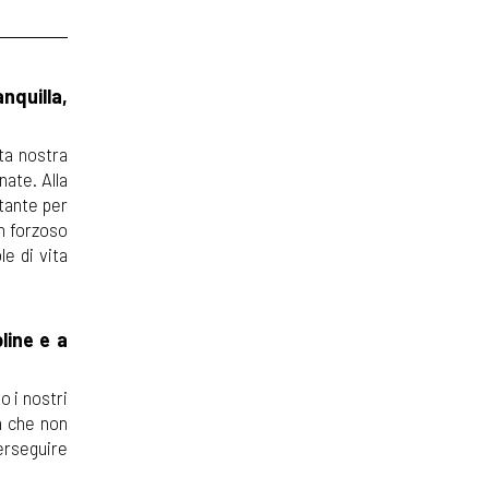
anquilla,
sta nostra
nate. Alla
tante per
un forzoso
e di vita
line e a
o i nostri
a che non
erseguire