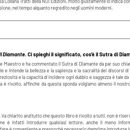
ssa Collana Tratti della NOI Edizioni, molto giustamente lo indica 
ensione, nel tempo alquanto regredito negli uomini moderni.
 di Diamante
. Ci spieghi il significato, cos’è il Sutra di Di
 Maestro e ha commentato il Sutra di Diamante da par suo chia
rle e intende la bellezza e la sapienza e la sacralità dei discorsi 
preziosità e la capacità di incidere ogni dubbio e saggezza è tale d
poca è rivolto, affinchè da questa sponda volgiamo almeno il nost
. Va chiarito anzitutto che questo libro è rivolto a tutti, non è riser
e è infatti introdurre qualsiasi lettore, anche il meno inform
fare è conveniente e pressochè necessario dapprima introdurre la 