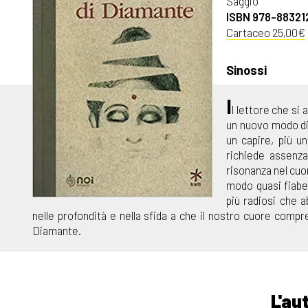
Saggio
ISBN 978-88321
Cartaceo 25,00€
Sinossi
I
l lettore che si
un nuovo modo di 
un capire, più u
richiede assenza
risonanza nel cuor
modo quasi fiabes
più radiosi che 
nelle profondità e nella sfida a che il nostro cuore compre
Diamante.
L'au