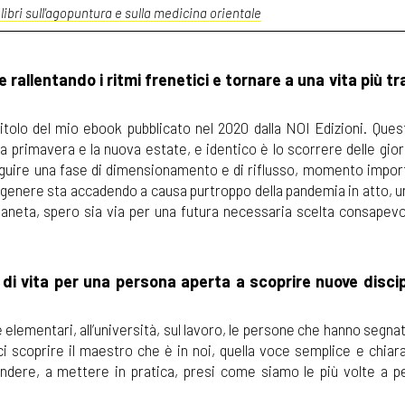
 libri sull'agopuntura e sulla medicina orientale
 rallentando i ritmi frenetici e tornare a una vita più tr
l titolo del mio ebook pubblicato nel 2020 dalla NOI Edizioni. Que
 la primavera e la nuova estate, e identico è lo scorrere delle gior
seguire una fase di dimensionamento e di riflusso, momento impor
el genere sta accadendo a causa purtroppo della pandemia in atto, 
aneta, spero sia via per una futura necessaria scelta consapevol
i vita per una persona aperta a scoprire nuove discip
 elementari, all’università, sul lavoro, le persone che hanno segnat
i scoprire il maestro che è in noi, quella voce semplice e chiar
ndere, a mettere in pratica, presi come siamo le più volte a p