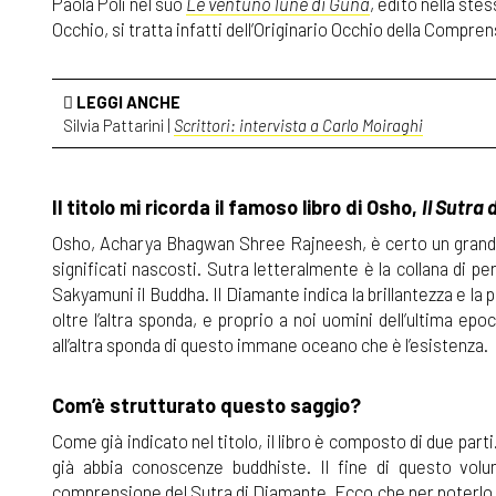
Paola Poli nel suo
Le ventuno lune di Guna
, edito nella ste
Occhio, si tratta infatti dell’Originario Occhio della Compr
LEGGI ANCHE
Silvia Pattarini |
Scrittori: intervista a Carlo Moiraghi
Il titolo mi ricorda il famoso libro di Osho,
Il Sutra
Osho, Acharya Bhagwan Shree Rajneesh, è certo un grande
significati nascosti. Sutra letteralmente è la collana di pe
Sakyamuni il Buddha. Il Diamante indica la brillantezza e la 
oltre l’altra sponda, e proprio a noi uomini dell’ultima e
all’altra sponda di questo immane oceano che è l’esistenza.
Com’è strutturato questo saggio?
Come già indicato nel titolo, il libro è composto di due parti
già abbia conoscenze buddhiste. Il fine di questo volum
comprensione del Sutra di Diamante. Ecco che per poterlo 