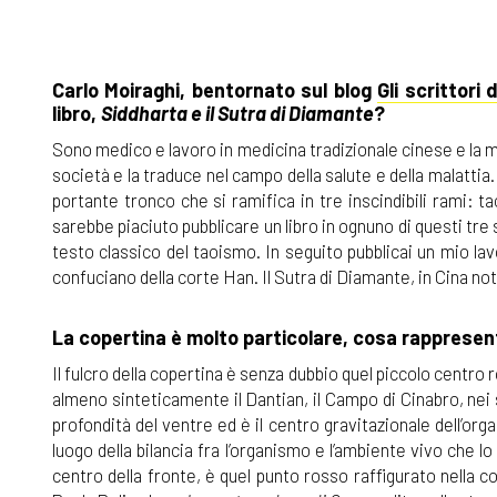
Carlo Moiraghi, bentornato sul blog
Gli scrittori
libro,
Siddharta e il Sutra di Diamante
?
Sono medico e lavoro in medicina tradizionale cinese e la med
società e la traduce nel campo della salute e della malatti
portante tronco che si ramifica in tre inscindibili rami
sarebbe piaciuto pubblicare un libro in ognuno di questi tre
testo classico del taoismo. In seguito pubblicai un mio la
confuciano della corte Han. Il Sutra di Diamante, in Cina 
La copertina è molto particolare, cosa rapprese
Il fulcro della copertina è senza dubbio quel piccolo centr
almeno sinteticamente il Dantian, il Campo di Cinabro, nei su
profondità del ventre ed è il centro gravitazionale dell’org
luogo della bilancia fra l’organismo e l’ambiente vivo che l
centro della fronte, è quel punto rosso raffigurato nella 