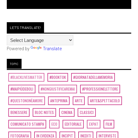
LET'S TRANSLATE!
Powered by
Translate
TOPIC
#BLACKLIVESMATTER
#BOOKTOK
#GIORNATADELLAMEMORIA
#MAIPIÙDEBOLI
#NONGIUSTIFICAREMAI
#PROFESSIONELETTORE
#QUESTONONÈAMORE
ANTEPRIMA
ARTE
ARTE&SPETTACOLO
BENESSERE
BLOC NOTES
CINEMA
CLASSICI
COMUNICATO STAMPA
ECO
EDITORIALE
EXPAT
FILM
FOTOGRAFIA
IN EVIDENZA
INCIPIT
INEDITI
INTERVISTE