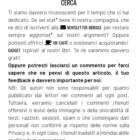
Ti siamo davvero riconoscenti per il tempo che ci hai
dedicato. Se sei stat* bene in nostra compagnia, che
ne dici di iscriverti alla
per restare
NEWSLETTER MENSILE
sempre aggiornat* sui nostri argomenti? Oppure
potresti offrirci
o sostenerci acquistando i
UN CAFFÈ
ispirati ai nostri libri. Te ne saremmo davvero
GADGET
grati!
Oppure potresti lasciarci un commento per farci
sapere che ne pensi di questo articolo, il tuo
feedback è davvero importante per noi.
NB: Gli autori non sono responsabili per quanto
pubblicato dai lettori nei commenti ad ogni post.
Tuttavia, verranno cancellati i commenti ritenuti
offensivi o lesivi della immagine o della onorabilità di
terzi, razzisti, sessisti, spam o che contengano dati
personali non conformi al rispetto delle norme sulla
Privacy e, in ogni caso, ritenuti inadatti a insindacabile
giudizio degli autori stessi.