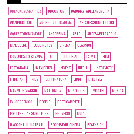
#BLACKLIVESMATTER
#BOOKTOK
#GIORNATADELLAMEMORIA
#MAIPIÙDEBOLI
#NONGIUSTIFICAREMAI
#PROFESSIONELETTORE
#QUESTONONÈAMORE
ANTEPRIMA
ARTE
ARTE&SPETTACOLO
BENESSERE
BLOC NOTES
CINEMA
CLASSICI
COMUNICATO STAMPA
ECO
EDITORIALE
EXPAT
FILM
FOTOGRAFIA
IN EVIDENZA
INCIPIT
INEDITI
INTERVISTE
ITINERARI
KIDS
LETTERATURA
LIBRI
LIFESTYLE
MAMME IN VIAGGIO
MATERNITÀ
MONOLOGHI
MOSTRE
MUSICA
PALCOSCENICO
PEOPLE
POETICAMENTE
PROFESSIONE SCRITTORE
PROVERBI
QUIZ
RACCONTI ILLUSTRATI
RECENSIONE CINEMA
RECENSIONI