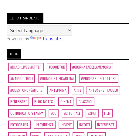
LET'S TRANSLATE!
Powered by
Translate
TOPIC
#BLACKLIVESMATTER
#BOOKTOK
#GIORNATADELLAMEMORIA
#MAIPIÙDEBOLI
#NONGIUSTIFICAREMAI
#PROFESSIONELETTORE
#QUESTONONÈAMORE
ANTEPRIMA
ARTE
ARTE&SPETTACOLO
BENESSERE
BLOC NOTES
CINEMA
CLASSICI
COMUNICATO STAMPA
ECO
EDITORIALE
EXPAT
FILM
FOTOGRAFIA
IN EVIDENZA
INCIPIT
INEDITI
INTERVISTE