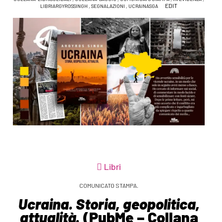
EDIT
LIBRIARGYROSSINGH
,
SEGNALAZIONI
,
UCRAINASGA
Libri
COMUNICATO STAMPA.
Ucraina. Storia, geopolitica,
attualità.
(PubMe – Collana