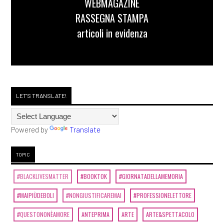
WEBMAGAZINE
RASSEGNA STAMPA
articoli in evidenza
LET'S TRANSLATE!
Powered by
Translate
TOPIC
#BLACKLIVESMATTER
#BOOKTOK
#GIORNATADELLAMEMORIA
#MAIPIÙDEBOLI
#NONGIUSTIFICAREMAI
#PROFESSIONELETTORE
#QUESTONONÈAMORE
ANTEPRIMA
ARTE
ARTE&SPETTACOLO