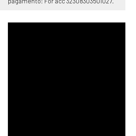
pagamento: For acc 32308303501027.