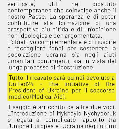
verificate, utili nel dibattito
contemporaneo che coinvolge anche il
nostro Paese. La speranza è di poter
contribuire alla formazione di una
prospettiva più nitida e di un’opinione
non ideologica e ben argomentata.
L’obiettivo complementare è di riuscire
a raccogliere fondi per sostenere la
popolazione ucraina sia negli aiuti
umanitari contingenti, sia in vista del
lungo processo di ricostruzione.
Tutto il ricavato sarà quindi devoluto a
United24 – The initiative of the
President of Ukraine per il soccorso
medico (Medical Aid)
.
Il saggio è arricchito da altre due voci.
L’introduzione di Mykhaylo Nychyporuk
è legata al complicato rapporto tra
l’Unione Europea e l’Ucraina negli ultimi