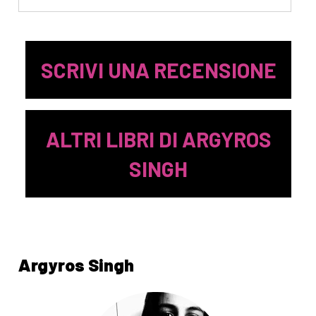
[08]
10 libri solidali: per un
Natale buono davvero
SCRIVI UNA RECENSIONE
Agosto 2022
[05]
Ucraina. Storia,
ALTRI LIBRI DI ARGYROS
geopolitica, attualità, un
SINGH
saggio di Argyros Singh
Argyros Singh