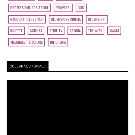
PROFESSIONE SCRITTORE
PROVERBI
QUIZ
RACCONTI ILLUSTRATI
RECENSIONE CINEMA
RECENSIONI
RICETTE
SCIENZA
SERIE TV
STORIA
THE WEEK
VIAGGI
VIAGGI&LETTERATURA
INLIBRERIA
COLLANA EDITORIALE