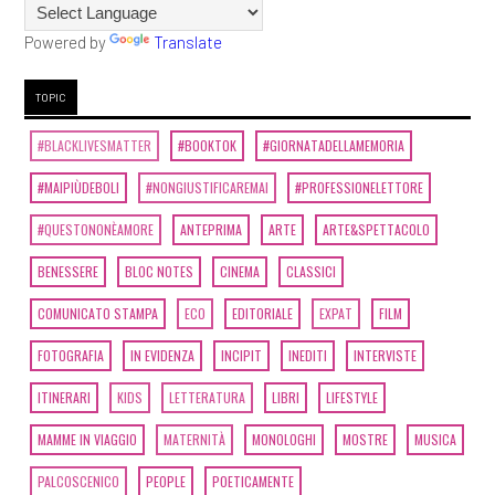
Powered by
Translate
TOPIC
#BLACKLIVESMATTER
#BOOKTOK
#GIORNATADELLAMEMORIA
#MAIPIÙDEBOLI
#NONGIUSTIFICAREMAI
#PROFESSIONELETTORE
#QUESTONONÈAMORE
ANTEPRIMA
ARTE
ARTE&SPETTACOLO
BENESSERE
BLOC NOTES
CINEMA
CLASSICI
COMUNICATO STAMPA
ECO
EDITORIALE
EXPAT
FILM
FOTOGRAFIA
IN EVIDENZA
INCIPIT
INEDITI
INTERVISTE
ITINERARI
KIDS
LETTERATURA
LIBRI
LIFESTYLE
MAMME IN VIAGGIO
MATERNITÀ
MONOLOGHI
MOSTRE
MUSICA
PALCOSCENICO
PEOPLE
POETICAMENTE