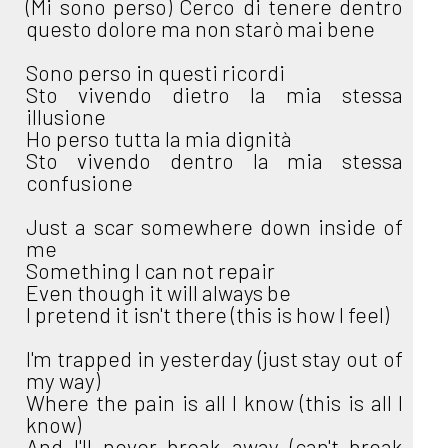
(Mi sono perso) Cerco di tenere dentro
questo dolore ma non starò mai bene
Sono perso in questi ricordi
Sto vivendo dietro la mia stessa
illusione
Ho perso tutta la mia dignità
Sto vivendo dentro la mia stessa
confusione
Just a scar somewhere down inside of
me
Something I can not repair
Even though it will always be
I pretend it isn't there (this is how I feel)
I'm trapped in yesterday (just stay out of
my way)
Where the pain is all I know (this is all I
know)
And I'll never break away (can't break