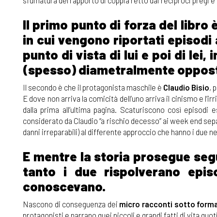
Il primo punto di forza del libro
in cui vengono riportati episodi
punto di vista di lui e poi di le
(spesso) diametralmente oppost
Il secondo è che il protagonista maschile è
Claudio Bisio
, 
E dove non arriva la comicità dell’uno arriva il cinismo e l’irr
dalla prima all’ultima pagina. Scaturiscono così episodi 
considerato da Claudio “a rischio decesso” ai week end separ
danni irreparabili) al differente approccio che hanno i due ne
E mentre la storia prosegue segu
tanto i due rispolverano epi
conoscevano.
Nascono di conseguenza dei
micro racconti sotto forma 
protagonisti e narrano quei piccoli e grandi fatti di vita quotid