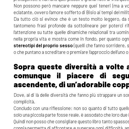
Non possono però mancare neppure quei teneri (ma a volt
eclatante, ovvero l’amore sofferto di Bisio ai tempi del mili
Da tutto ciò si evince che è un testo molto leggero, da s
tantomeno frasi profonde da sottolineare per poterci ri
l’attenzione su tutte quelle dinamiche relazionali tra uomi
nella propria vita e mostra come in fondo, per quanto ogn
stereotipi del proprio sesso
(quelli che fanno sorridere, 
o che puntano a screditare o premiare l’approccio dell’uno o de
Sopra queste diversità a volte a
comunque il piacere di seguir
ascendente, di un’adorabile copp
Dove, al di là delle diversità che fanno più strappare un s
complicità.
Concludo con una riflessione: non so quanto di tutto quell
solo una piccola parte fosse reale, è assodato che loro due
Quindi non posso che consigliare questo libro tanto spasso
coppia permetta di affrontare e superare ogni difficoltà, an