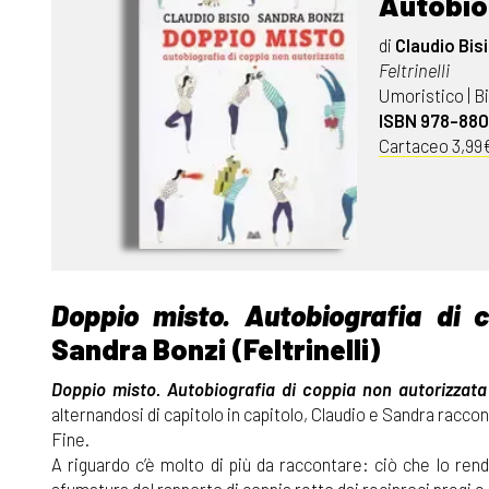
Autobiog
di
Claudio Bis
Feltrinelli
Umoristico | B
ISBN 978-88
Cartaceo 3,99€
Doppio misto. Autobiografia di 
Sandra Bonzi (Feltrinelli)
Doppio misto. Autobiografia di coppia non autorizzata
alternandosi di capitolo in capitolo, Claudio e Sandra raccont
Fine.
A riguardo c’è molto di più da raccontare: ciò che lo ren
sfumatura del rapporto di coppia retto dai reciproci pregi e 