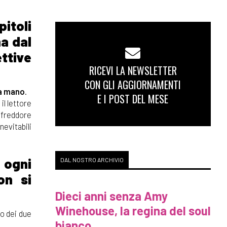
pitoli
ma dal
ettive
RICEVI LA NEWSLETTER
CON GLI AGGIORNAMENTI
la mano
.
E I POST DEL MESE
il lettore
ffreddore
nevitabili
 ogni
DAL NOSTRO ARCHIVIO
on si
Dieci anni senza Amy
Winehouse, la regina del soul
mo dei due
bianco