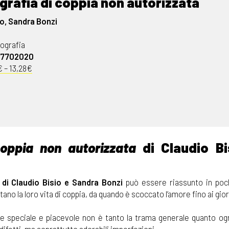
rafia di coppia non autorizzata
io, Sandra Bonzi
iografia
07702020
 – 13,28€
coppia non autorizzata
di Claudio Bi
di Claudio Bisio e Sandra Bonzi
può essere riassunto in poc
ano la loro vita di coppia, da quando è scoccato l’amore fino ai gior
de speciale e piacevole non è tanto la trama generale quanto ogn
difetti, ma soprattutto adorabili imperfezioni.