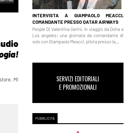
INTERVISTA A GIAMPAOLO MEACCI,
COMANDANTE PRESSO QATAR AIRWAYS
People Di Valentina Gerini. In viaggio da Doha a
Los angeles: una giornata da comandante di
udio
volo con Giampaolo Meacci, pilota presso la...
ogia!
SERVIZI EDITORIALI
 store. Mi
E PROMOZIONALI
PUBBLICITÀ