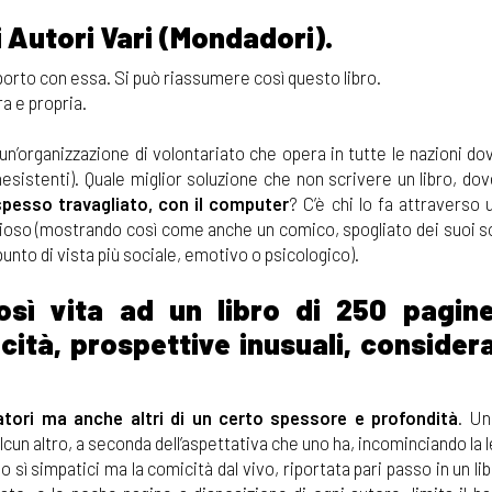
 Autori Vari (Mondadori).
apporto con essa. Si può riassumere così questo libro.
ra e propria.
un’organizzazione di volontariato che opera in tutte le nazioni dove
esistenti). Quale miglior soluzione che non scrivere un libro, do
spesso travagliato, con il computer
? C’è chi lo fa attraverso 
rioso (mostrando così come anche un comico, spogliato dei suoi so
punto di vista più sociale, emotivo o psicologico).
così vita ad un libro di 250 pagin
cità, prospettive inusuali, consider
atori ma anche altri di un certo spessore e profondità
. U
cun altro, a seconda dell’aspettativa che uno ha, incominciando la l
o sì simpatici ma la comicità dal vivo, riportata pari passo in un li