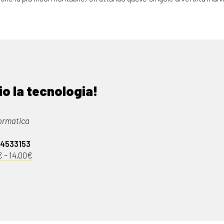
 io la tecnologia!
ormatica
04533153
€ – 14,00€