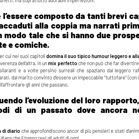
 è l’essere composto da tanti brevi ca
 accaduti alla coppia ma narrati pri
i, in modo tale che si hanno due prosp
e e comiche.
per cui nei suoi capitoli
domina il suo tipico humour leggero e al
iverenza dell’altra, in un
mix perfetto
che non può che far divertire 
esilaranti e a volte persino surreali che spaziano dal leggero ra
ati, dal marito convinto d’essere un impeccabile “tuttofare” (con i
ll’affrontare gli anni che passano.
endo l’evoluzione del loro rapporto,
sodi di un passato dove ancora n
di diario
che approfondiscono ancor di più pensieri e stati d’ani
iana che li hanno resi gli adulti di oggi.