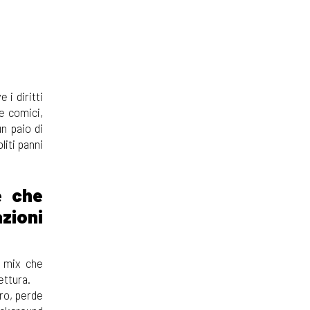
 i diritti
ve comici,
un paio di
liti panni
e che
azioni
n mix che
ettura.
bro, perde