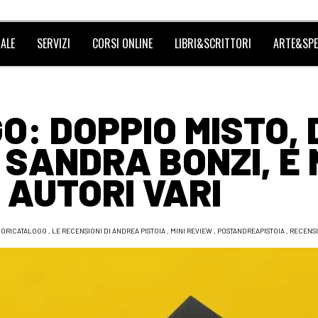
ALE
SERVIZI
CORSI ONLINE
LIBRI&SCRITTORI
ARTE&SPE
O: DOPPIO MISTO, 
E SANDRA BONZI, E
I AUTORI VARI
UORICATALOGO
,
LE RECENSIONI DI ANDREA PISTOIA
,
MINI REVIEW
,
POSTANDREAPISTOIA
,
RECENS