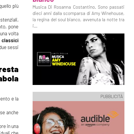
uello più
Musica Di Rosanna Costantino. Sono passati
dieci anni dalla scomparsa di Amy Winehouse,
tenziali,
la regina del soul bianco, avvenuta la notte tra
i...
nto, pone
 una volta
i classici
 due sessi
resta
abola
PUBBLICITÀ
mento e la
 se anche
ore in una
iduali che