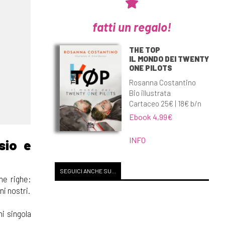
fatti un regalo!
THE TOP
IL MONDO DEI TWENTY
ONE PILOTS
Rosanna Costantino
Bio illustrata
Cartaceo 25€ | 18€ b/n
Ebook 4,99€
INFO
sio e
SEGUICI ANCHE SU...
he righe:
ni nostri.
i singola