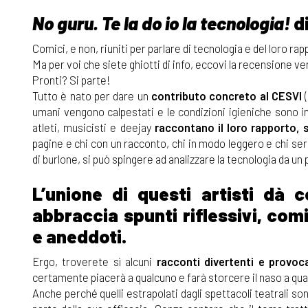
No guru. Te la do io la tecnologia!
di
Comici, e non, riuniti per parlare di tecnologia e del loro r
Ma per voi che siete ghiotti di info, eccovi la recensione ve
Pronti? Si parte!
Tutto è nato per dare un
contributo concreto al CESVI
(
umani vengono calpestati e le condizioni igieniche sono in
atleti, musicisti e deejay
raccontano il loro rapporto, 
pagine e chi con un racconto, chi in modo leggero e chi se
di burlone, si può spingere ad analizzare la tecnologia da un 
L’unione di questi artisti dà 
abbraccia spunti riflessivi, comi
e aneddoti.
Ergo, troverete sì alcuni
racconti divertenti e provoc
certamente piacerà a qualcuno e farà storcere il naso a qual
Anche perché quelli estrapolati dagli spettacoli teatrali son