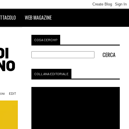
TTACOLO
WEB MAGAZINE
COSA CERCHI?
DI
 NO
COLLANA EDITORIALE
EDIT
IONI