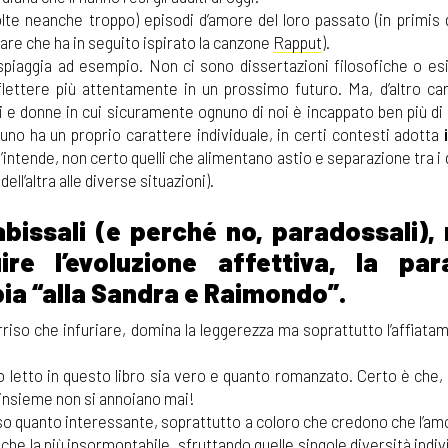
e neanche troppo) episodi d’amore del loro passato (in primis q
tare che ha in seguito ispirato la canzone
Rapput
).
piaggia ad esempio. Non ci sono dissertazioni filosofiche o esis
flettere più attentamente in un prossimo futuro. Ma, d’altro ca
ni e donne in cui sicuramente ognuno di noi è incappato ben più di
uno ha un proprio carattere individuale, in certi contesti adotta
s’intende, non certo quelli che alimentano astio e separazione tra i
ll’altra alle diverse situazioni).
bissali (e perché no, paradossali), 
e l’evoluzione affettiva, la par
ia “alla Sandra e Raimondo”.
orriso che infuriare, domina la leggerezza ma soprattutto l’affiata
o letto in questo libro sia vero e quanto romanzato. Certo è che,
 insieme non si annoiano mai!
so quanto interessante, soprattutto a coloro che credono che l’am
che la più insormontabile, sfruttando quelle singole diversità indiv