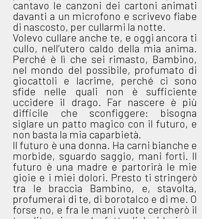
cantavo le canzoni dei cartoni animati
davanti a un microfono e scrivevo fiabe
di nascosto, per cullarmi la notte.
Volevo cullare anche te, e oggi ancora ti
cullo, nell’utero caldo della mia anima.
Perché è lì che sei rimasto, Bambino,
nel mondo del possibile, profumato di
giocattoli e lacrime, perché ci sono
sfide nelle quali non è sufficiente
uccidere il drago. Far nascere è più
difficile che sconfiggere: bisogna
siglare un patto magico con il futuro, e
non basta la mia caparbietà.
Il futuro è una donna. Ha carni bianche e
morbide, sguardo saggio, mani forti. Il
futuro è una madre e partorirà le mie
gioie e i miei dolori. Presto ti stringerò
tra le braccia Bambino, e, stavolta,
profumerai di te, di borotalco e di me. O
forse no, e fra le mani vuote cercherò il