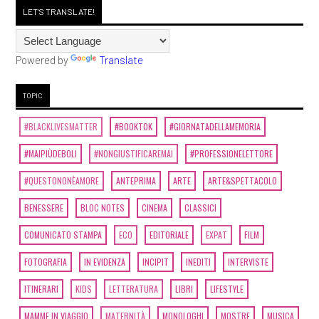
LET'S TRANSLATE!
Powered by
Translate
TOPIC
#BLACKLIVESMATTER
#BOOKTOK
#GIORNATADELLAMEMORIA
#MAIPIÙDEBOLI
#NONGIUSTIFICAREMAI
#PROFESSIONELETTORE
#QUESTONONÈAMORE
ANTEPRIMA
ARTE
ARTE&SPETTACOLO
BENESSERE
BLOC NOTES
CINEMA
CLASSICI
COMUNICATO STAMPA
ECO
EDITORIALE
EXPAT
FILM
FOTOGRAFIA
IN EVIDENZA
INCIPIT
INEDITI
INTERVISTE
ITINERARI
KIDS
LETTERATURA
LIBRI
LIFESTYLE
MAMME IN VIAGGIO
MATERNITÀ
MONOLOGHI
MOSTRE
MUSICA