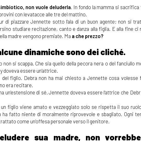
imbiotico, non vuole deluderla
. In fondo la mamma si sacrifica
provini con levatacce alle tre del mattino.
pur di piazzare Jennette sotto l’ala di un buon agente; non si tra
sino studiare recitazione, canto e danza alla figlia. E alla fine ci 
a della madre vengono premiate. Ma
a che prezzo?
lcune dinamiche sono dei cliché.
lo non si scappa. Che sia quello della pecora nera o del fanciullo m
y doveva essere un’attrice.
i del figlio. Debra non ha mai chiesto a Jennette cosa volesse f
ino era recitare.
o, ma un’estensione di sé. Jennette doveva essere l’attrice che Deb
un figlio viene amato e vezzeggiato solo se rispetta il suo ruolo
 ha fatto niente di moralmente riprovevole e sbagliato. Ogni ten
e trattato come un’offesa personale verso il genitore.
eludere sua madre, non vorrebb