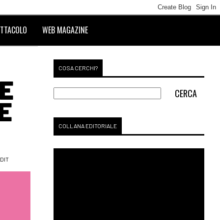
TTACOLO
WEB MAGAZINE
COSA CERCHI?
E
E
COLLANA EDITORIALE
DIT