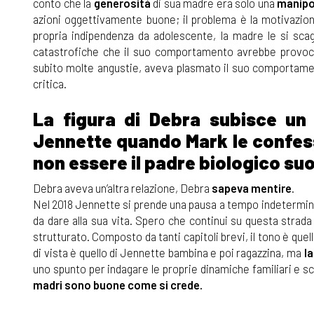
conto che la
generosità
di sua madre era solo una
manipo
azioni oggettivamente buone; il problema è la motivazione
propria indipendenza da adolescente, la madre le si scag
catastrofiche che il suo comportamento avrebbe provoc
subito molte angustie, aveva plasmato il suo comportame
critica.
La figura di Debra subisce un
Jennette quando Mark le confess
non essere il padre biologico suo 
Debra aveva un’altra relazione, Debra
sapeva mentire
.
Nel 2018 Jennette si prende una pausa a tempo indeterminato 
da dare alla sua vita. Spero che continui su questa strad
strutturato. Composto da tanti capitoli brevi, il tono è quel
di vista è quello di Jennette bambina e poi ragazzina, ma
la
uno spunto per indagare le proprie dinamiche familiari e sc
madri sono buone come si crede.