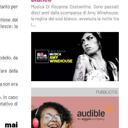
 tanto per
Musica Di Rosanna Costantino. Sono passati
dieci anni dalla scomparsa di Amy Winehouse,
la regina del soul bianco, avvenuta la notte tra
ttiene dal
i...
riesce: la
odello, da
are della
ra non era
PUBBLICITÀ
. In caso
tativo di
e mai