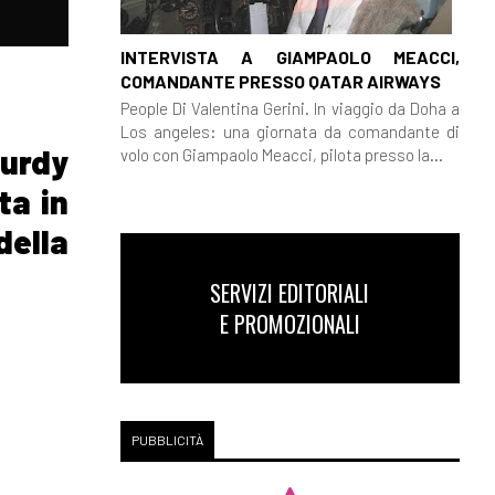
INTERVISTA A GIAMPAOLO MEACCI,
COMANDANTE PRESSO QATAR AIRWAYS
People Di Valentina Gerini. In viaggio da Doha a
Los angeles: una giornata da comandante di
urdy
volo con Giampaolo Meacci, pilota presso la...
ta in
della
SERVIZI EDITORIALI
E PROMOZIONALI
PUBBLICITÀ