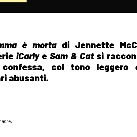
amma è morta
di Jennette McC
erie
iCarly
e
Sam & Cat
si raccon
e confessa, col tono leggero 
ri abusanti.
madre.