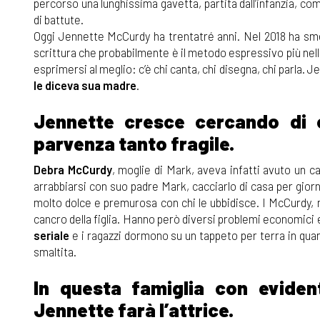
percorso una lunghissima gavetta, partita dall’infanzia, com
di battute.
Oggi Jennette McCurdy ha trentatré anni. Nel 2018 ha smes
scrittura che probabilmente è il metodo espressivo più nel
esprimersi al meglio: c’è chi canta, chi disegna, chi parla.
le diceva sua madre
.
Jennette cresce cercando di 
parvenza tanto fragile.
Debra McCurdy
, moglie di Mark, aveva infatti avuto un 
arrabbiarsi con suo padre Mark, cacciarlo di casa per giorni
molto dolce e premurosa con chi le ubbidisce. I McCurdy, mo
cancro della figlia. Hanno però diversi problemi economici 
seriale
e i ragazzi dormono su un tappeto per terra in quant
smaltita.
In questa famiglia con eviden
Jennette farà l’attrice.