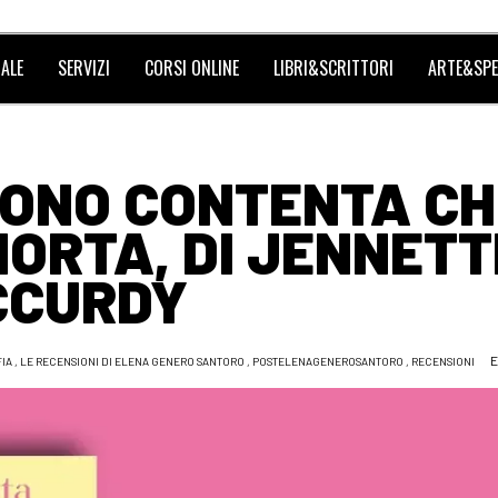
ALE
SERVIZI
CORSI ONLINE
LIBRI&SCRITTORI
ARTE&SPE
SONO CONTENTA CH
ORTA, DI JENNETT
CCURDY
E
FIA
,
LE RECENSIONI DI ELENA GENERO SANTORO
,
POSTELENAGENEROSANTORO
,
RECENSIONI