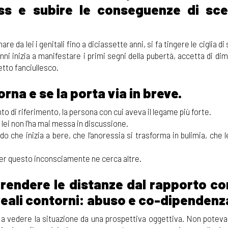
ss e subire le conseguenze di sce
re da lei i genitali fino a diciassette anni, si fa tingere le ciglia di
nni inizia a manifestare i primi segni della pubertà, accetta di di
etto fanciullesco.
rna e se la porta via in breve.
o di riferimento, la persona con cui aveva il legame più forte.
 lei non l’ha mai messa in discussione.
che inizia a bere, che l’anoressia si trasforma in bulimia, che l
er questo inconsciamente ne cerca altre.
prendere le distanze dal rapporto co
reali contorni: abuso e co-dipendenz
 a vedere la situazione da una prospettiva oggettiva. Non poteva