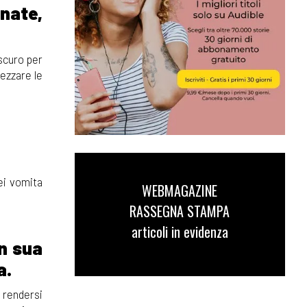
nate,
 scuro per
mezzare le
ei vomita
WEBMAGAZINE
RASSEGNA STAMPA
articoli in evidenza
n sua
a.
 rendersi