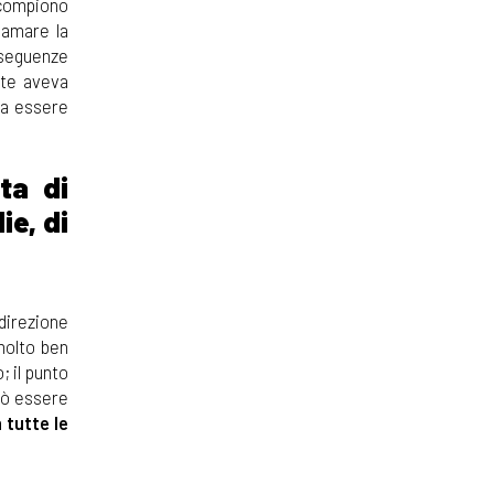
 compiono
lamare la
seguenze
tte aveva
 a essere
ta di
e, di
 direzione
 molto ben
; il punto
può essere
 tutte le