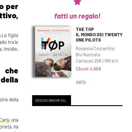
o per
ttivo,
fatti un regalo!
THE TOP
IL MONDO DEI TWENTY
a
La figlia
ONE PILOTS
llo tra le
Rosanna Costantino
, invidie,
Bio illustrata
Cartaceo 25€ | 18€ b/n
Ebook 4,99€
o che
della
INFO
ire della
SEGUICI ANCHE SU...
Carly
, una
orietà, ha