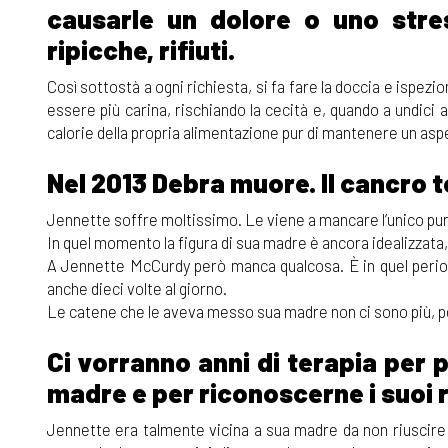
causarle un dolore o uno stre
ripicche, rifiuti.
Così sottostà a ogni richiesta, si fa fare la doccia e ispeziona
essere più carina, rischiando la cecità e, quando a undici a
calorie della propria alimentazione pur di mantenere un asp
Nel 2013 Debra muore. Il cancro to
Jennette soffre moltissimo. Le viene a mancare l’unico punt
In quel momento la figura di sua madre è ancora idealizzata,
A Jennette McCurdy però manca qualcosa. È in quel periodo 
anche dieci volte al giorno.
Le catene che le aveva messo sua madre non ci sono più, p
Ci vorranno anni di terapia per 
madre e per riconoscerne i suoi 
Jennette era talmente vicina a sua madre da non riuscire