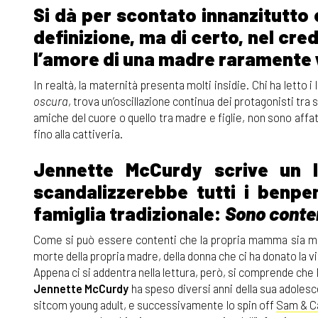
Si dà per scontato innanzitutto
definizione, ma di certo, nel cre
l’amore di una madre raramente 
In realtà, la maternità presenta molti insidie. Chi ha letto i l
oscura
, trova un’oscillazione continua dei protagonisti tra 
amiche del cuore o quello tra madre e figlie, non sono affatto
fino alla cattiveria.
Jennette McCurdy scrive un l
scandalizzerebbe tutti i benpen
famiglia tradizionale:
Sono conte
Come si può essere contenti che la propria mamma sia mort
morte della propria madre, della donna che ci ha donato la vi
Appena ci si addentra nella lettura, però, si comprende che
Jennette McCurdy
ha speso diversi anni della sua adolescen
sitcom young adult, e successivamente lo spin off
Sam & C