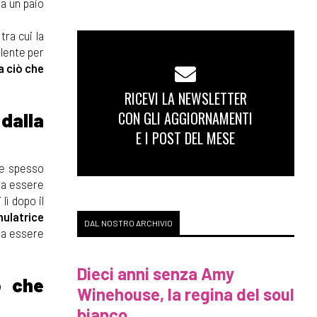
va un paio
ra cui la
lente per
a ciò che
RICEVI LA NEWSLETTER
CON GLI AGGIORNAMENTI
dalla
E I POST DEL MESE
de spesso
 sa essere
lì dopo il
ulatrice
DAL NOSTRO ARCHIVIO
i a essere
Dieci anni senza Amy
o che
Winehouse, la regina del soul
bianco