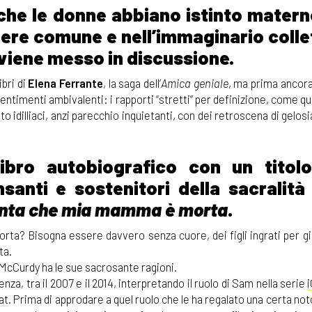
 che le donne abbiano istinto matern
dere comune e nell’immaginario colle
viene messo in discussione.
ibri di
Elena Ferrante
, la saga dell’
Amica geniale
, ma prima ancor
sentimenti ambivalenti: i rapporti “stretti” per definizione, come que
 idilliaci, anzi parecchio inquietanti, con dei retroscena di gelosia
ibro autobiografico con un titol
santi e sostenitori della sacralità 
nta che mia mamma è morta
.
a? Bisogna essere davvero senza cuore, dei figli ingrati per gio
ta.
 McCurdy ha le sue sacrosante ragioni.
za, tra il 2007 e il 2014, interpretando il ruolo di Sam nella serie
i
at
. Prima di approdare a quel ruolo che le ha regalato una certa not