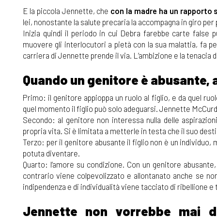
E la piccola Jennette, che
con la madre ha un rapporto s
lei, nonostante la salute precaria la accompagna in giro per 
Inizia quindi il periodo in cui Debra farebbe carte false 
muovere gli interlocutori a pietà con la sua malattia, fa per
carriera di Jennette prende il via. L’ambizione e la tenaci
Quando un genitore è abusante, a
Primo: il genitore appioppa un ruolo al figlio, e da quel ruo
quel momento il figlio può solo adeguarsi. Jennette McCurd
Secondo: al genitore non interessa nulla delle aspirazion
propria vita. Si è limitata a metterle in testa che il suo dest
Terzo: per il genitore abusante il figlio non è un individu
potuta diventare.
Quarto: l’amore su condizione. Con un genitore abusante, 
contrario viene colpevolizzato e allontanato anche se non
indipendenza e di individualità viene tacciato di ribellione 
Jennette non vorrebbe mai d