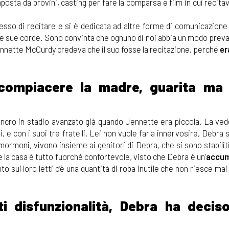
posta da provini, casting per fare la comparsa e film in cui recita
so di recitare e si è dedicata ad altre forme di comunicazione t
le sue corde. Sono convinta che ognuno di noi abbia un modo preva
 Jennette McCurdy credeva che il suo fosse la recitazione, perché
er
compiacere la madre, guarita ma 
cancro in stadio avanzato già quando Jennette era piccola. La ve
, e con i suoi tre fratelli. Lei non vuole farla innervosire, Debra
rmoni, vivono insieme ai genitori di Debra, che si sono stabiliti 
e la casa è tutto fuorché confortevole, visto che Debra è un’
accum
o sui loro letti c’è una quantità di roba inutile che non riesce ma
ti disfunzionalità, Debra ha decis