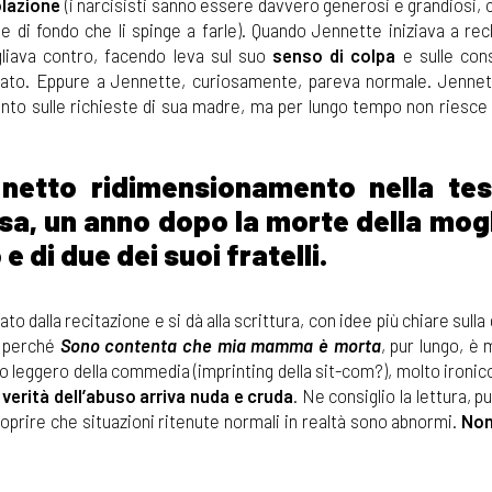
lazione
(i narcisisti sanno essere davvero generosi e grandiosi,
 di fondo che li spinge a farle). Quando Jennette iniziava a rec
liava contro, facendo leva sul suo
senso di colpa
e sulle con
ato. Eppure a Jennette, curiosamente, pareva normale. Jenne
nto sulle richieste di sua madre, ma per lungo tempo non riesce
 netto ridimensionamento nella tes
a, un anno dopo la morte della mogli
e di due dei suoi fratelli.
dalla recitazione e si dà alla scrittura, con idee più chiare sulla
a perché
Sono contenta che mia mamma è morta
, pur lungo, è
lo leggero della commedia (imprinting della sit-com?), molto ironico
 verità dell’abuso arriva nuda e cruda
. Ne consiglio la lettura, 
oprire che situazioni ritenute normali in realtà sono abnormi.
Non