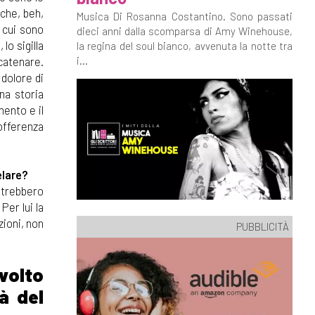
iche, beh,
Musica Di Rosanna Costantino. Sono passati
 cui sono
dieci anni dalla scomparsa di Amy Winehouse,
lo sigilla
la regina del soul bianco, avvenuta la notte tra
scatenare.
i...
 dolore di
na storia
mento e il
offerenza
elare?
otrebbero
Per lui la
zioni, non
PUBBLICITÀ
volto
à del