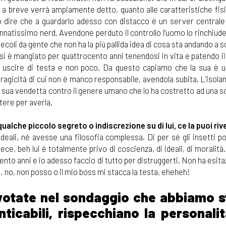
ia a breve verrà ampiamente detto, quanto alle caratteristiche fis
o dire che a guardarlo adesso con distacco è un server centrale
nnatissimo nerd. Avendone perduto il controllo l’uomo lo rinchiude, 
coli da gente che non ha la più pallida idea di cosa sta andando a 
i è mangiato per quattrocento anni tenendosi in vita e patendo il
uscire di testa e non poco. Da questo capiamo che la sua è u
agicità di cui non è manco responsabile, avendola subita. L’isola
 sua vendetta contro il genere umano che lo ha costretto ad una s
tere per averla.
alche piccolo segreto o indiscrezione su di lui, ce la puoi riv
eali, né avesse una filosofia complessa. Di per sé gli insetti p
e, beh lui è totalmente privo di coscienza, di ideali, di moralità. 
ento anni e io adesso faccio di tutto per distruggerti. Non ha esita
… no, non posso o il mio boss mi stacca la testa, eheheh!
ù votate nel sondaggio che abbiamo s
ticabili, rispecchiano la personalit