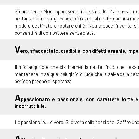
Sicuramente Nou rappresenta il fascino del Male assoluto, d
nel far soffrire chi gli capita a tiro, ma al contempo una ma
modo e destinato a restare chi è. Nou cresce, inventa, si
consentirà di combattere senza pietà.
V
ero, sfaccettato, credibile, con difetti e manie, impe
Il mio augurio è che sia tremendamente finto, che nessu
mantenere in sé quel baluginio di luce che la salva dalla be
periodo pregno di speranza..
A
ppassionato e passionale, con carattere forte e d
incorruttibile.
La passione lo… divora. Si divora dalla passione. Soffre un
A