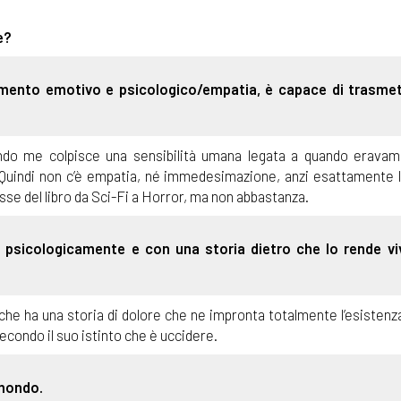
e?
ento emotivo e psicologico/empatia, è capace di trasmet
condo me colpisce una sensibilità umana legata a quando erava
 Quindi non c’è empatia, né immedesimazione, anzi esattamente l
se del libro da Sci-Fi a Horror, ma non abbastanza.
psicologicamente e con una storia dietro che lo rende vi
che ha una storia di dolore che ne impronta totalmente l’esistenz
condo il suo istinto che è uccidere.
 mondo.