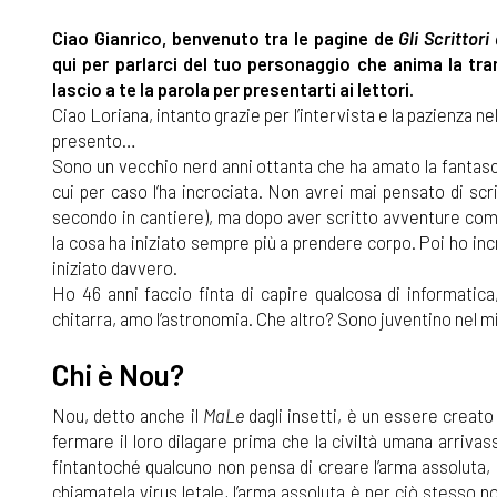
Ciao Gianrico, benvenuto tra le pagine de
Gli Scrittor
qui per parlarci del tuo personaggio che anima la tr
lascio a te la parola per presentarti ai lettori.
Ciao Loriana, intanto grazie per l’intervista e la pazienza ne
presento…
Sono un vecchio nerd anni ottanta che ha amato la fantasc
cui per caso l’ha incrociata. Non avrei mai pensato di sc
secondo in cantiere), ma dopo aver scritto avventure co
la cosa ha iniziato sempre più a prendere corpo. Poi ho inc
iniziato davvero.
Ho 46 anni faccio finta di capire qualcosa di informatica,
chitarra, amo l’astronomia. Che altro? Sono juventino nel mi
Chi è Nou?
Nou, detto anche il
MaLe
dagli insetti, è un essere creato 
fermare il loro dilagare prima che la civiltà umana arriva
fintantoché qualcuno non pensa di creare l’arma assoluta,
chiamatela virus letale, l’arma assoluta è per ciò stesso no