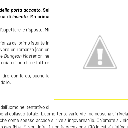
i della porta accanto
. Sei
ama di
Insecta
. Ma prima
ll’aspettare le risposte. Mi
ienza dal primo istante in
rivere un romanzo (con un
me
Dungeon Master
online
rociato il bombo e tutto è
 tiro con l’arco, suono la
dollo.
dall’uomo nel tentativo di
sse al collasso totale. L’uomo tenta varie vie ma nessuna si rivel
 che come spesso accade si rivela ingovernabile. Chiamatela Unic
n gestibile. E Nou, infatti, non fa eccezione. Ciò in cui si disting