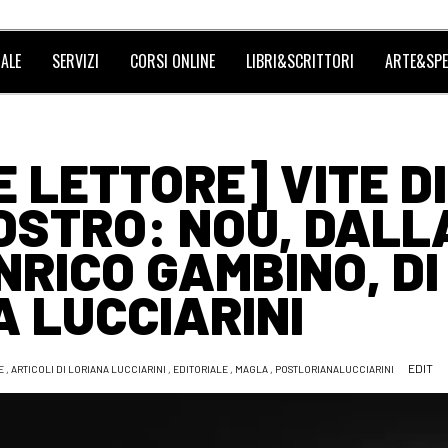
ALE
SERVIZI
CORSI ONLINE
LIBRI&SCRITTORI
ARTE&SPE
 LETTORE] VITE DI
OSTRO: NOU, DALL
NRICO GAMBINO, DI
 LUCCIARINI
EDIT
E
,
ARTICOLI DI LORIANA LUCCIARINI
,
EDITORIALE
,
MAGLA
,
POSTLORIANALUCCIARINI