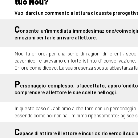
tuo Nou?
Vuoi darci un commento a lettura di queste prerogativ
C
onsente un'immediata immedesimazione/coinvolgim
emozioni per farle arrivare al lettore.
Nou fa orrore, per una serie di ragioni differenti, se
cavernicoli e avevamo un forte istinto di conservazione.
Orrore come dicevo. La sua presenza sposta abbastanza l’as
P
ersonaggio complesso, sfaccettato, approfondito 
comprendere al lettore le sue scelte nell'oggi.
In questo caso sì, abbiamo a che fare con un personaggio 
essendo come noi non ha il minimo ripensamento: agisce se
C
apace di attirare il lettore e incuriosirlo verso il suo