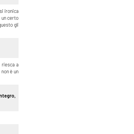
si ironica
n un certo
uesto gli
 riesca a
e non è un
ntegro,