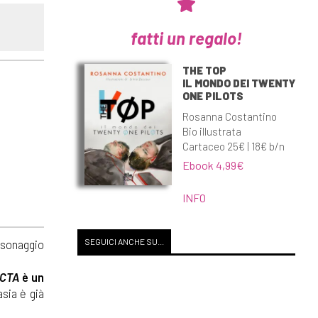
fatti un regalo!
THE TOP
IL MONDO DEI TWENTY
ONE PILOTS
Rosanna Costantino
Bio illustrata
Cartaceo 25€ | 18€ b/n
Ebook 4,99€
INFO
SEGUICI ANCHE SU...
rsonaggio
eCTA
è un
sia è già