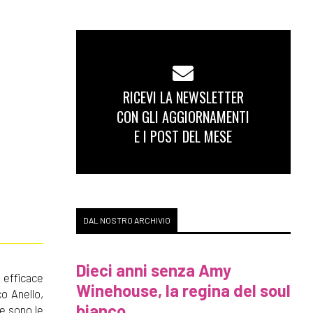
RICEVI LA NEWSLETTER
CON GLI AGGIORNAMENTI
E I POST DEL MESE
DAL NOSTRO ARCHIVIO
Dieci anni senza Amy
a efficace
Winehouse, la regina del soul
o Anello,
bianco
ue sono le