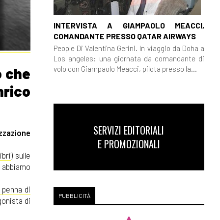
INTERVISTA A GIAMPAOLO MEACCI,
COMANDANTE PRESSO QATAR AIRWAYS
People Di Valentina Gerini. In viaggio da Doha a
Los angeles: una giornata da comandante di
volo con Giampaolo Meacci, pilota presso la...
o che
nrico
SERVIZI EDITORIALI
zzazione
E PROMOZIONALI
ibri
) sulle
i abbiamo
 penna di
PUBBLICITÀ
gonista di