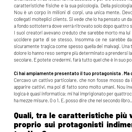
caratteristiche fisiche e la sua psicologia. Della psicolog
Nou è un corpo in milioni di corpi, una unica mente. Dev
collegati molteplici
clients
. Si vede che lo ha pensato un da
a fondo sottoterra dove verrà ritrovato solo dopo quattro se
I suoi creatori avevano creduto che sarebbe morto ma lui s
uccidere parte di se stesso. Insomma ce ne sarebbe da 
sicuramente tragica come spesso quella dei malvagi. Una tr
dolore lo hanno reso sempre più determinato a prendersi la
secolare. E potete credermi, farà tutto quel che è in suo po
Ci hai ampiamente presentato il tuo protagonista . Ma qu
Cercavo un cattivo particolare, che non fosse mosso da id
apparire cattivi, ma poi di fatto sono molto umani. Nou invec
logica è quasi informatica: mi hai imprigionato per quattroc
ha mezze misure. 0 o 1. E, posso dire che nel secondo libro
Quali, tra le caratteristiche pi
proprio sui protagonisti indimen