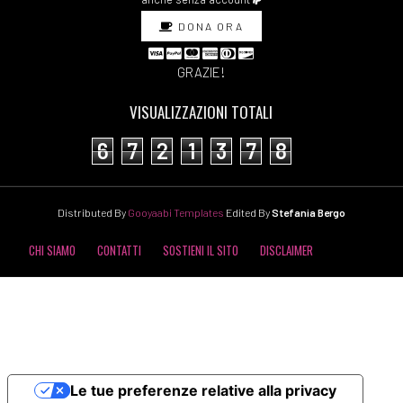
DONA ORA
GRAZIE!
VISUALIZZAZIONI TOTALI
6
7
2
1
3
7
8
Distributed By
Gooyaabi Templates
Edited By
Stefania Bergo
CHI SIAMO
CONTATTI
SOSTIENI IL SITO
DISCLAIMER
COOKIE POLICY
PRIVACY POLICY
Le tue preferenze relative alla privacy