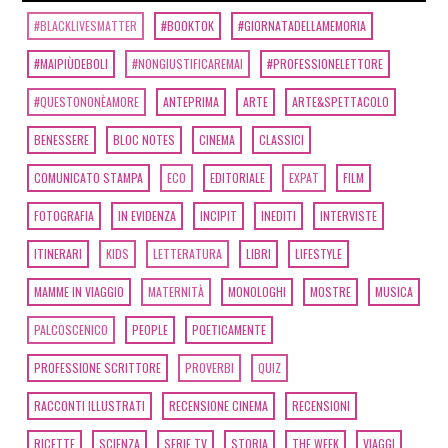
#BLACKLIVESMATTER
#BOOKTOK
#GIORNATADELLAMEMORIA
#MAIPIÙDEBOLI
#NONGIUSTIFICAREMAI
#PROFESSIONELETTORE
#QUESTONONÈAMORE
ANTEPRIMA
ARTE
ARTE&SPETTACOLO
BENESSERE
BLOC NOTES
CINEMA
CLASSICI
COMUNICATO STAMPA
ECO
EDITORIALE
EXPAT
FILM
FOTOGRAFIA
IN EVIDENZA
INCIPIT
INEDITI
INTERVISTE
ITINERARI
KIDS
LETTERATURA
LIBRI
LIFESTYLE
MAMME IN VIAGGIO
MATERNITÀ
MONOLOGHI
MOSTRE
MUSICA
PALCOSCENICO
PEOPLE
POETICAMENTE
PROFESSIONE SCRITTORE
PROVERBI
QUIZ
RACCONTI ILLUSTRATI
RECENSIONE CINEMA
RECENSIONI
RICETTE
SCIENZA
SERIE TV
STORIA
THE WEEK
VIAGGI