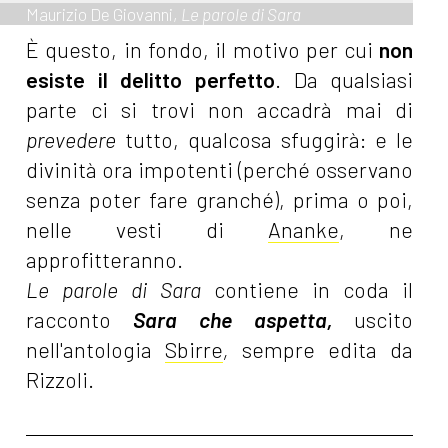
Maurizio De Giovanni,
Le parole di Sara
È questo, in fondo, il motivo per cui
non
esiste il delitto perfetto
. Da qualsiasi
parte ci si trovi non accadrà mai di
prevedere
tutto, qualcosa sfuggirà: e le
divinità ora impotenti (perché osservano
senza poter fare granché), prima o poi,
nelle vesti di
Ananke
, ne
approfitteranno.
Le parole di Sara
contiene in coda il
racconto
Sara che aspetta,
uscito
nell'antologia
Sbirre
,
sempre edita da
Rizzoli.