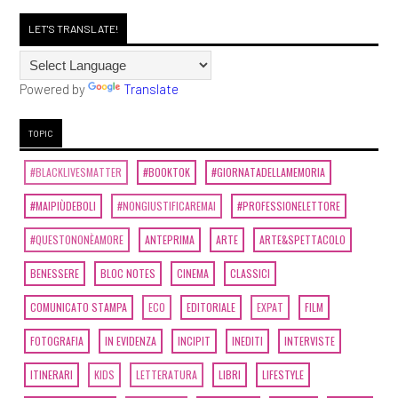
LET'S TRANSLATE!
Powered by
Translate
TOPIC
#BLACKLIVESMATTER
#BOOKTOK
#GIORNATADELLAMEMORIA
#MAIPIÙDEBOLI
#NONGIUSTIFICAREMAI
#PROFESSIONELETTORE
#QUESTONONÈAMORE
ANTEPRIMA
ARTE
ARTE&SPETTACOLO
BENESSERE
BLOC NOTES
CINEMA
CLASSICI
COMUNICATO STAMPA
ECO
EDITORIALE
EXPAT
FILM
FOTOGRAFIA
IN EVIDENZA
INCIPIT
INEDITI
INTERVISTE
ITINERARI
KIDS
LETTERATURA
LIBRI
LIFESTYLE