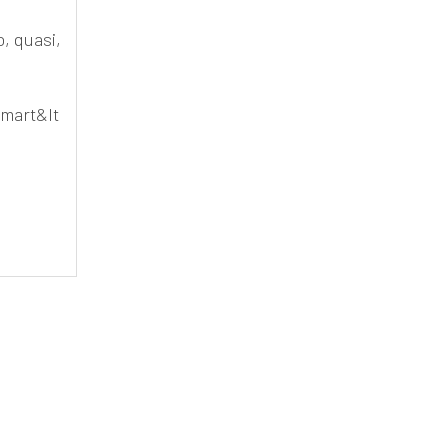
o, quasi,
mart&It