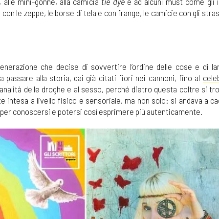
, alle mini-gonne, alla camicia
tie dye
e ad alcuni must come gli 
on le zeppe, le borse di tela e con frange, le camicie con gli strass
generazione che decise di sovvertire l’ordine delle cose e di la
passare alla storia, dai già citati fiori nei cannoni, fino al
cele
banalità delle droghe e al sesso, perché dietro questa coltre si t
 intesa a livello fisico e sensoriale, ma non solo: si andava a ca
i, per conoscersi e potersi così esprimere più autenticamente.