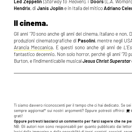
Led Zeppelin
(
Starway to Heaven
), i
Doors
(
L.A. Woman
Hendrix
, di
Janis Joplin
e in Italia del mitico
Adriano Cel
Il cinema.
Gli anni '70 sono anche gli anni del cinema, italiano e non.
produzioni cinematografiche di
Pasolini
, mentre negli USA
Arancia Meccanica
. E questi sono anche gli anni de
L’E
fantastico decennio. Non solo horror, perché gli anni ’70 p
Burton, e l’indimenticabile musical
Jesus Christ Superstar
Ti siamo davvero riconoscenti per il tempo che ci hai dedicato. Se sei s
sempre aggiornat* sui nostri argomenti? Oppure potresti offrirci
U
grati!
Oppure potresti lasciarci un commento per farci sapere che ne pen
NB: Gli autori non sono responsabili per quanto pubblicato dai lettori
lesivi della immagine o della onorabilità di terzi, razzisti, sessisti, 