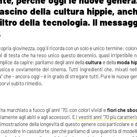
nte, perché oggi le nuove genera
ascino della cultura hippie, anc
iltro della tecnologia. Il messagg
.
 propria giovinezza, oggi li ricorda con un solo e unico termine: colo
pi di testa che ha reso unico questo decennio, quasi irripetibile n
lice da capire: parliamo degli anni della
cultura
e della
moda hip
 musica e ovviamente del cinema. Tutti ingredienti che, mixati ne
 che – ancora oggi – è in grado di stregare tutti. Pure le nuove ge
porvi subito rimedio.
a marchiato a fuoco gli anni '70, con colori vividi e
fiori che sb
iamente agli abiti e agli accessori. E
i vestiti anni '70 più caratteri
imostrazione della longevità di questo genere così particolare e d
a custodire in cassaforte, perché parliamo di una quantità di model