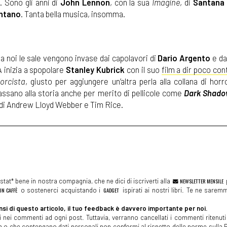
). Sono gli anni di
John Lennon
, con la sua
Imagine
, di
Santana
entano
. Tanta bella musica, insomma.
 Da noi le sale vengono invase dai capolavori di
Dario Argento
e da
 inizia a spopolare
Stanley Kubrick
con il suo
film a dir poco co
sorcista
, giusto per aggiungere un’altra perla alla collana di horr
assano alla storia anche per merito di pellicole come
Dark Shado
di Andrew Lloyd Webber e Tim Rice.
tat* bene in nostra compagnia, che ne dici di iscriverti alla
NEWSLETTER MENSILE
N CAFFÈ
o sostenerci acquistando i
GADGET
ispirati ai nostri libri. Te ne sare
si di questo articolo, il tuo feedback è davvero importante per noi.
 nei commenti ad ogni post. Tuttavia, verranno cancellati i commenti ritenuti 
spam o che contengano dati personali non conformi al rispetto delle norme sulla P