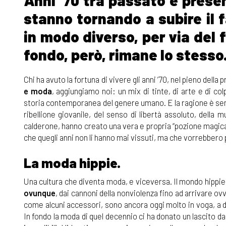
Anni '70 tra passato e prese
stanno tornando a subire il f
in modo diverso, per via del f
fondo, però, rimane lo stesso
Chi ha avuto la fortuna di vivere gli anni ’70, nel pieno della
e moda
, aggiungiamo noi: un mix di tinte, di arte e di col
storia contemporanea del genere umano. E la ragione è semp
ribellione giovanile, del senso di libertà assoluto, della
calderone, hanno creato una vera e propria “pozione magica”
che quegli anni non li hanno mai vissuti, ma che vorrebbero 
La moda hippie.
Una cultura che diventa moda, e viceversa. Il mondo hippie h
ovunque
, dai cannoni della nonviolenza fino ad arrivare ovv
come alcuni accessori, sono ancora oggi molto in voga, a d
In fondo la moda di quel decennio ci ha donato un lascito d