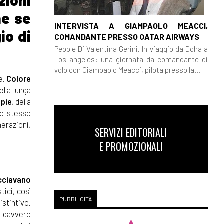
zioni
he se
INTERVISTA A GIAMPAOLO MEACCI,
io di
COMANDANTE PRESSO QATAR AIRWAYS
People Di Valentina Gerini. In viaggio da Doha a
Los angeles: una giornata da comandante di
volo con Giampaolo Meacci, pilota presso la...
re.
Colore
ella lunga
pie
, della
llo stesso
nerazioni,
SERVIZI EDITORIALI
E PROMOZIONALI
occiavano
stici
, così
PUBBLICITÀ
istintivo.
li davvero