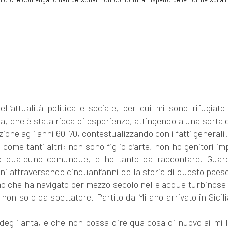
l’attualità politica e sociale, per cui mi sono rifugiato
ta, che è stata ricca di esperienze, attingendo a una sorta d
one agli anni 60-70, contestualizzando con i fatti generali.
ome tanti altri; non sono figlio d’arte, non ho genitori im
 sono qualcuno comunque, e ho tanto da raccontare. Gua
udini attraversando cinquant’anni della storia di questo paes
mo che ha navigato per mezzo secolo nelle acque turbinose i
non solo da spettatore. Partito da Milano arrivato in Sicil
 degli anta, e che non possa dire qualcosa di nuovo ai mill