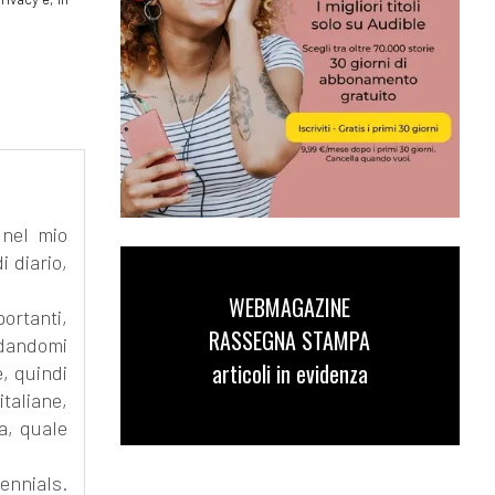
 nel mio
i diario,
WEBMAGAZINE
portanti,
RASSEGNA STAMPA
rdandomi
articoli in evidenza
e, quindi
taliane,
ia, quale
ennials.