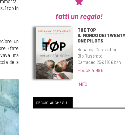
immortali
, i top in
fatti un regalo!
THE TOP
IL MONDO DEI TWENTY
ONE PILOTS
nciare un
bre «fate
Rosanna Costantino
rovava una
Bio illustrata
ccia della
Cartaceo 25€ | 18€ b/n
Ebook 4,99€
INFO
SEGUICI ANCHE SU...