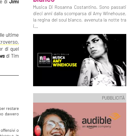
e di
Jimi
Musica Di Rosanna Costantino. Sono passati
dieci anni dalla scomparsa di Amy Winehouse,
la regina del soul bianco, avvenuta la notte tra
i...
lle ultime
ntroverso,
or di quel
ws
di Tim
PUBBLICITÀ
per restare
mmo davvero
offensivi o
rivacy e, in