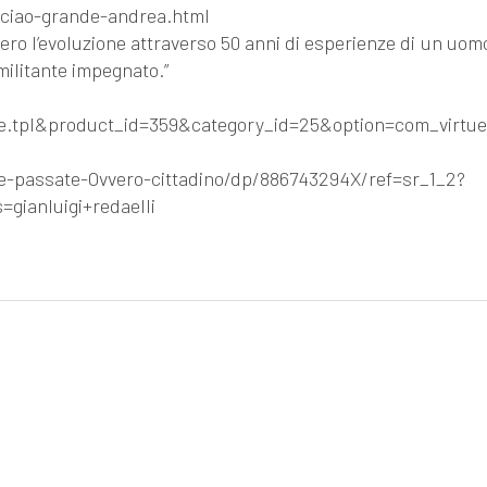
o-ciao-grande-andrea.html
ero l’evoluzione attraverso 50 anni di esperienze di un uom
 militante impegnato.”
e.tpl&product_id=359&category_id=25&option=com_virtue
passate-Ovvero-cittadino/dp/886743294X/ref=sr_1_2?
ianluigi+redaelli