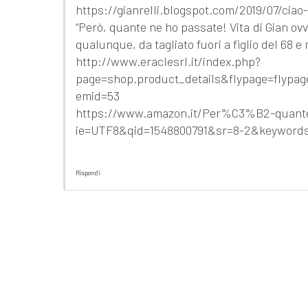
https://gianrelli.blogspot.com/2019/07/cia
“Però, quante ne ho passate! Vita di Gian ovv
qualunque, da tagliato fuori a figlio del 68 e
http://www.eraclesrl.it/index.php?
page=shop.product_details&flypage=flypag
emid=53
https://www.amazon.it/Per%C3%B2-quante-
ie=UTF8&qid=1548800791&sr=8-2&keywords=g
Rispondi