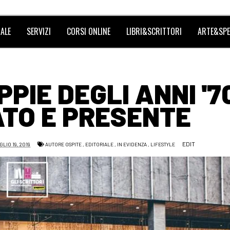
ALE
SERVIZI
CORSI ONLINE
LIBRI&SCRITTORI
ARTE&SPE
PIE DEGLI ANNI '7
TO E PRESENTE
EDIT
LIO 19, 2019
AUTORE OSPITE
,
EDITORIALE
,
IN EVIDENZA
,
LIFESTYLE