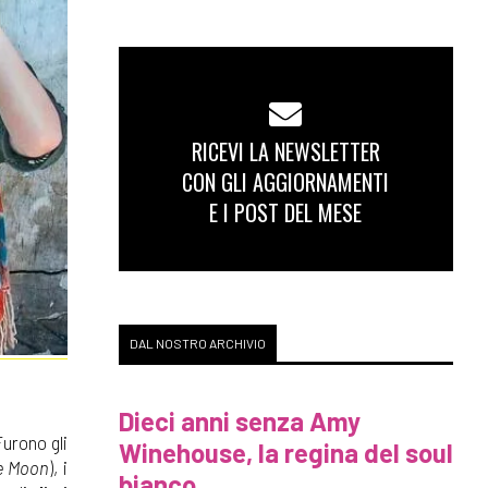
RICEVI LA NEWSLETTER
CON GLI AGGIORNAMENTI
E I POST DEL MESE
DAL NOSTRO ARCHIVIO
Dieci anni senza Amy
Furono gli
Winehouse, la regina del soul
he Moon
), i
bianco