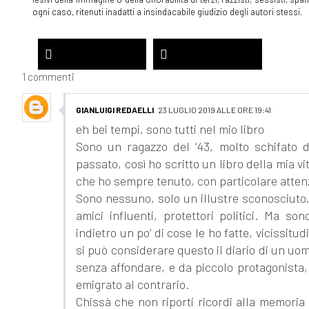
ogni caso, ritenuti inadatti a insindacabile giudizio degli autori stessi.
1 commenti
GIANLUIGI REDAELLI
23 LUGLIO 2019 ALLE ORE 19:41
eh bei tempi, sono tutti nel mio libro
Sono un ragazzo del ‘43, molto schifato del
passato, così ho scritto un libro della mia vi
che ho sempre tenuto, con particolare attenzi
Sono nessuno, solo un illustre sconosciuto, c
amici influenti, protettori politici. Ma
indietro un po’ di cose le ho fatte, vicissit
si può considerare questo il diario di un uo
senza affondare, e da piccolo protagonista, 
emigrato al contrario.
Chissà che non riporti ricordi alla memoria