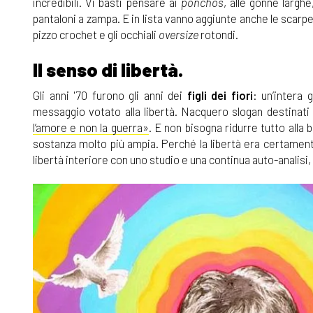
incredibili. Vi basti pensare ai
ponchos
, alle gonne larghe
pantaloni a zampa. E in lista vanno aggiunte anche le scarpe c
pizzo crochet e gli occhiali
oversize
rotondi.
Il senso di libertà.
Gli anni '70 furono gli anni dei
figli dei fiori
: un’intera 
messaggio votato alla libertà. Nacquero slogan destinati a 
l’amore e non la guerra»
. E non bisogna ridurre tutto alla 
sostanza molto più ampia. Perché la libertà era certamente
libertà interiore con uno studio e una continua auto-analis