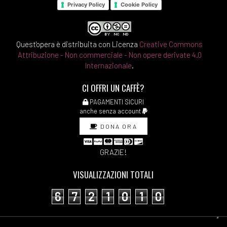
Privacy Policy
Cookie Policy
Quest'opera è distribuita con Licenza
Creative Commons
Attribuzione - Non commerciale - Non opere derivate 4.0
Internazionale
.
CI OFFRI UN CAFFÈ?
PAGAMENTI SICURI
anche senza account
DONA ORA
GRAZIE!
VISUALIZZAZIONI TOTALI
6
7
2
1
0
1
0