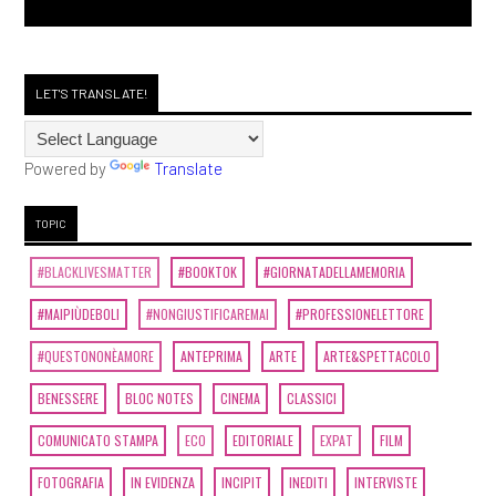
LET'S TRANSLATE!
Powered by
Translate
TOPIC
#BLACKLIVESMATTER
#BOOKTOK
#GIORNATADELLAMEMORIA
#MAIPIÙDEBOLI
#NONGIUSTIFICAREMAI
#PROFESSIONELETTORE
#QUESTONONÈAMORE
ANTEPRIMA
ARTE
ARTE&SPETTACOLO
BENESSERE
BLOC NOTES
CINEMA
CLASSICI
COMUNICATO STAMPA
ECO
EDITORIALE
EXPAT
FILM
FOTOGRAFIA
IN EVIDENZA
INCIPIT
INEDITI
INTERVISTE