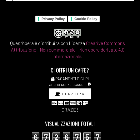
Privacy Policy
Cookie Policy
Quest'opera è distribuita con Licenza
Creative Commons
Attribuzione - Non commerciale - Non opere derivate 4.0
Internazionale
.
CI OFFRI UN CAFFÈ?
PAGAMENTI SICURI
anche senza account
DONA ORA
GRAZIE!
VISUALIZZAZIONI TOTALI
6
7
2
6
7
5
7