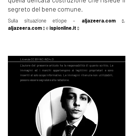
segreto del bene comune.
Sulla situazione etiope –
aljazeera.com
,
aljazeera.com
e
ispionline.it