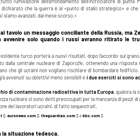
tutto l’umiliazione dell’affondamento dell’incrociatore di punta 
dichiarato che la guerra è al «punto di stallo strategico» e che 
asi siamo avanzati, dal mese scorso.»
 al tavolo un messaggio conciliante della Russia, ma Ze
 avvenire solo quando i russi avranno ritirato le tr
esidente turco porterà a nuovi risultati, dopo l’accordo sul grano
to dalla centrale nucleare di Zaporož’e, ottenendo una risposta 
tano che gli ucraini non vogliano rischiare di bombardare l’edifici
ià avvenuti su obiettivi meno sensibili e
i due eserciti si sono a
chio di contaminazione radioattiva in tutta Europa
, qualora la 
urezza nucleare si sono detti preoccupati per la mancanza di pezzi di
ne dei lavoratori ucraini, di fatto sequestrati.
it
,
euronews.com
,
theguardian.com
e
bbc.com
pa la situazione tedesca.