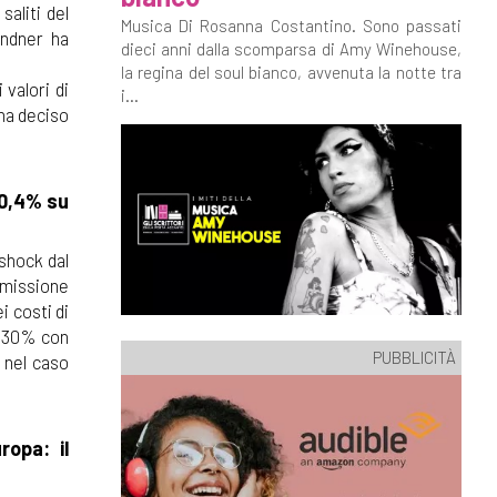
saliti del
Musica Di Rosanna Costantino. Sono passati
indner ha
dieci anni dalla scomparsa di Amy Winehouse,
la regina del soul bianco, avvenuta la notte tra
 valori di
i...
 ha deciso
+0,4% su
shock dal
mmissione
i costi di
il 30% con
PUBBLICITÀ
e nel caso
ropa: il