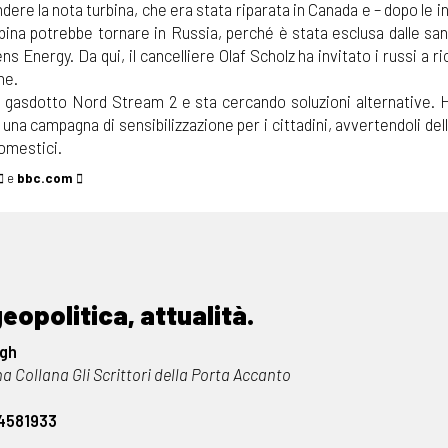
ere la nota turbina, che era stata riparata in Canada e – dopo le 
urbina potrebbe tornare in Russia, perché è stata esclusa dalle sa
 Energy. Da qui, il cancelliere Olaf Scholz ha invitato i russi a ri
ne.
l gasdotto Nord Stream 2 e sta cercando soluzioni alternative. H
 una campagna di sensibilizzazione per i cittadini, avvertendoli de
domestici.
e
bbc.com
geopolitica, attualità.
ngh
a Collana Gli Scrittori della Porta Accanto
4581933