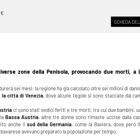
0€
SCHEDA DEL
iverse zone della Penisola, provocando due morti, a
durerà sei mesi: la regione ha già calcolato oltre sei milioni di dann
la città di Venezia
, dove alcune tegole si sono staccate dal cam
stria
ci sono stati sedici feriti e tre morti, tra cui due bambini, uc
lla
Bassa Austria
, altre tre donne sono rimaste uccise dalla cad
pito anche il
sud della Germania
, come la Baviera, dove però il
bavarese avevano preparato la popolazione per tempo.