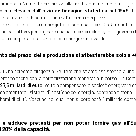
mentato l’aumento dei prezzi alla produzione nel mese di luglio, 
zo più elevato dall’inizio dell’indagine statistica nel 1949
. L
 per aiutare i tedeschi di fronte all’aumento dei prezzi.
i prezzi delle forniture energetiche sono saliti del 105% rispetto ai
 nucleari attive, per arginare una parte del problema, ma il governo
 di una completa sostituzione con energie rinnovabili.
ento dei prezzi della produzione si attesterebbe solo a 
CE, ha spiegato all’agenzia Reuters che stiamo assistendo a uno 
sisteranno anche con la normalizzazione monetaria in corso. La Co
7,5 miliardi di euro
, volto a compensare le società energivore de
implementare i sistemi di gestione dell’energia, coprendo almeno 
hemi di aiuti, ciascuno dei quali non supera però il miliardo com
e adduce pretesti per non poter fornire gas all’Eu
 20% della capacità.