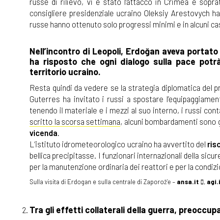
russe di rilievo, vi è stato l’attacco in Crimea e soprat
consigliere presidenziale ucraino Oleksiy Arestovych ha 
russe hanno ottenuto solo progressi minimi e in alcuni c
Nell’incontro di Leopoli, Erdoğan aveva portato
ha risposto che ogni dialogo sulla pace potrà
territorio ucraino.
Resta quindi da vedere se la strategia diplomatica del pr
Guterres ha invitato i russi a spostare l’equipaggiamen
tenendo il materiale e i mezzi al suo interno, i russi con
scritto la scorsa settimana
, alcuni bombardamenti sono g
vicenda
.
L’istituto idrometeorologico ucraino ha avvertito del
ris
bellica precipitasse. I funzionari internazionali della sic
per la manutenzione ordinaria dei reattori e per la condizio
Sulla visita di Erdogan e sulla centrale di Zaporož’e –
ansa.it
,
agi.
Tra gli effetti collaterali della guerra, preoccu