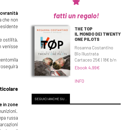
sovranità
fatti un regalo!
a che non
presidente
THE TOP
IL MONDO DEI TWENTY
ONE PILOTS
 ostilità,
on venisse
Rosanna Costantino
Bio illustrata
centomila
Cartaceo 25€ | 18€ b/n
proseguirà
Ebook 4,99€
INFO
ticolare
SEGUICI ANCHE SU...
e in zone
munizioni.
ampa russa
barcazioni