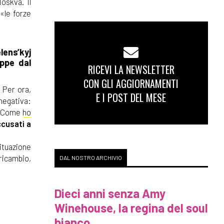
Moskva. Il
«le forze
lens’kyj
uppe dal
RICEVI LA NEWSLETTER
CON GLI AGGIORNAMENTI
. Per ora,
E I POST DEL MESE
negativa:
o. Come
ho
ccusati a
situazione
 ricambio,
DAL NOSTRO ARCHIVIO
Dieci anni senza Amy
Winehouse, la regina del soul
bianco