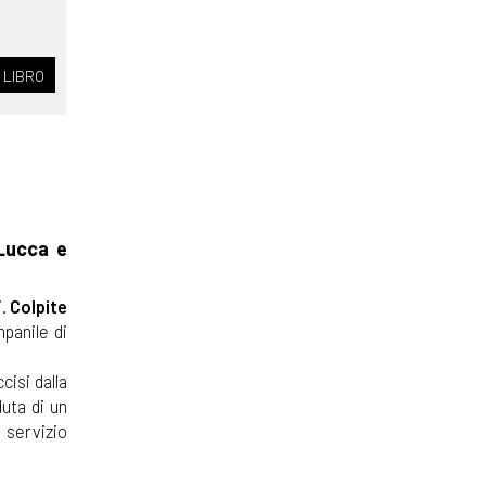
 LIBRO
 Lucca e
i.
Colpite
panile di
cisi dalla
uta di un
 servizio