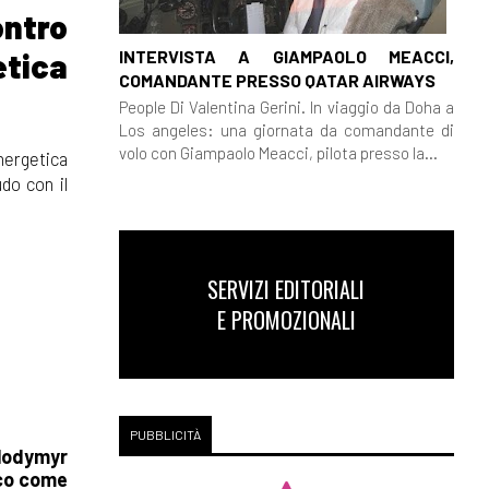
ontro
INTERVISTA A GIAMPAOLO MEACCI,
etica
COMANDANTE PRESSO QATAR AIRWAYS
People Di Valentina Gerini. In viaggio da Doha a
Los angeles: una giornata da comandante di
volo con Giampaolo Meacci, pilota presso la...
energetica
do con il
SERVIZI EDITORIALI
E PROMOZIONALI
PUBBLICITÀ
lodymyr
rco come