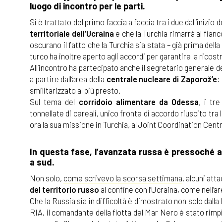
luogo di incontro per le parti.
Si è trattato del primo faccia a faccia tra i due dall’inizio 
territoriale dell’Ucraina
e che la Turchia rimarrà al fia
oscurano il fatto che la Turchia sia stata – già prima della
turco ha inoltre aperto agli accordi per garantire la ricost
All’incontro ha partecipato anche il segretario generale de
a partire dall’area della
centrale nucleare di Zaporož’e
:
smilitarizzato al più presto.
Sul tema del
corridoio alimentare da Odessa
, i tr
tonnellate di cereali, unico fronte di accordo riuscito tra
ora la sua missione in Turchia, al Joint Coordination Cen
In questa fase, l’avanzata russa è pressoché ar
a sud.
Non solo,
come scrivevo la scorsa settimana
, alcuni att
del territorio russo
al confine con l’Ucraina, come nell’ar
Che la Russia sia in difficoltà è dimostrato non solo dalla
RIA, il comandante della flotta del Mar Nero è stato rimp