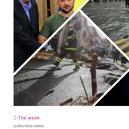
The week
DI ARGYROS SINGH.