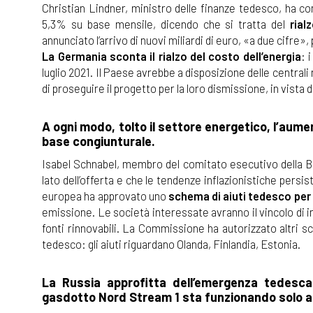
Christian Lindner, ministro delle finanze tedesco, ha com
5,3% su base mensile, dicendo che si tratta del
rial
annunciato l’arrivo di nuovi miliardi di euro, «a due cifre»,
La Germania sconta il rialzo del costo dell’energia
: 
luglio 2021. Il Paese avrebbe a disposizione delle centrali
di proseguire il progetto per la loro dismissione, in vista
A ogni modo, tolto il settore energetico, l’aum
base congiunturale.
Isabel Schnabel, membro del comitato esecutivo della B
lato dell’offerta e che le tendenze inflazionistiche per
europea ha approvato uno
schema di aiuti tedesco per 2
emissione. Le società interessate avranno il vincolo di 
fonti rinnovabili. La Commissione ha autorizzato altri sc
tedesco: gli aiuti riguardano Olanda, Finlandia, Estonia.
La Russia approfitta dell’emergenza tedesca 
gasdotto Nord Stream 1 sta funzionando solo al