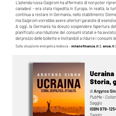
L’azienda russa Gazprom ha affermato di non poter riprend
canadesi – era stata rispedita in Europa. In realtà, la t
continua a restare in Germania, nello stabilimento Siemens
ma Gazprom vorrebbe avere ulteriori garanzie di esenzio
A oggi, la Germania ha dovuto sospendere l’apertura de
pianificato una riduzione dei consumi statali e ha avviato
del prezzo delle bollette e invitandoli a ridurre i consumi 
Sulla situazione energetica tedesca –
milanofinanza.it
,
ansa.it
Ucraina
Storia, 
di
Argyros Si
PubMe – Collan
Saggio
ISBN 979-125
Saggio