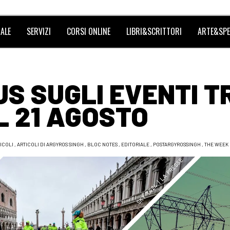
ALE
SERVIZI
CORSI ONLINE
LIBRI&SCRITTORI
ARTE&SPE
S SUGLI EVENTI T
 IL 21 AGOSTO
ICOLI
,
ARTICOLI DI ARGYROS SINGH
,
BLOC NOTES
,
EDITORIALE
,
POSTARGYROSSINGH
,
THE WEEK