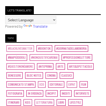
LET'S TRANSLATE!
Powered by
Translate
TOPIC
#BLACKLIVESMATTER
#BOOKTOK
#GIORNATADELLAMEMORIA
#MAIPIÙDEBOLI
#NONGIUSTIFICAREMAI
#PROFESSIONELETTORE
#QUESTONONÈAMORE
ANTEPRIMA
ARTE
ARTE&SPETTACOLO
BENESSERE
BLOC NOTES
CINEMA
CLASSICI
COMUNICATO STAMPA
ECO
EDITORIALE
EXPAT
FILM
FOTOGRAFIA
IN EVIDENZA
INCIPIT
INEDITI
INTERVISTE
ITINERARI
KIDS
LETTERATURA
LIBRI
LIFESTYLE