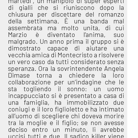
martedì”, un manipolo di super esperti
di gialli che si riuniscono dopo la
chiusura per discettare del romanzo
della settimana. È una banda mal
assembrata ma molto unita, di cui
Marzio è diventato l’anima, suo
malgrado. Un anno prima il gruppo si è
dimostrato capace di aiutare una
vecchia amica di Montecristo a risolvere
un vero caso da tutti considerato senza
speranza. Ora la sovrintendente Angela
Dimase torna a chiedere la loro
collaborazione per un’indagine che le
sta togliendo il sonno: un uomo
incappucciato si è presentato a casa di
una famiglia, ha immobilizzato due
coniugi e il loro figlioletto e ha intimato
all’uomo di scegliere chi doveva morire
tra la moglie e il figlio; se non avesse
deciso entro un minuto, li avrebbe
uccisi tutti e due. Il sadico killer viene