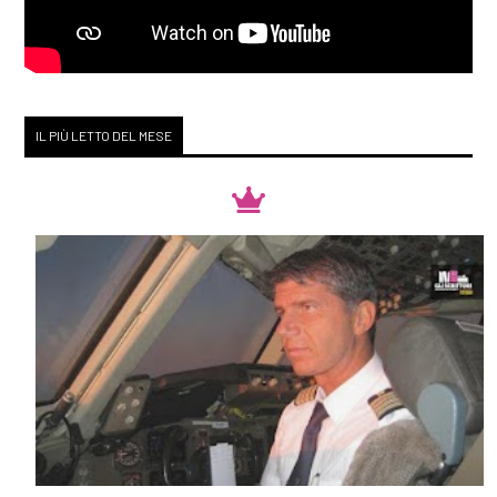
[03]
La Repubblica delle
stragi impunite, di
Ferdinando Imposimato: un
estratto
IL PIÙ LETTO DEL MESE
Luglio 2020
[02]
Mille voci contro la
violenza: un estratto
Marzo 2017
[08]
[Libri] "Biglietto di terza
classe" di Silvia Pattarini |
estratto #2