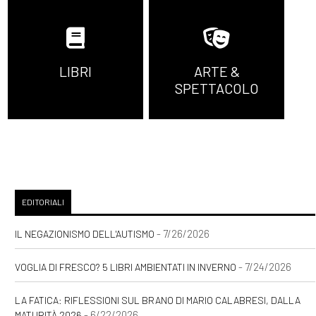
[22]
Plasticamente, il
manuale pratico di Elena
Genero Santoro: un estratto
LIBRI
ARTE &
SPETTACOLO
Marzo 2023
[24]
Madri, il memoir di
Beppe Gaido e Stefania
Bergo: un estratto
EDITORIALI
- 7/26/2026
IL NEGAZIONISMO DELL'AUTISMO
Febbraio 2023
- 7/24/2026
VOGLIA DI FRESCO? 5 LIBRI AMBIENTATI IN INVERNO
[24]
Ucraina. Storia,
LA FATICA: RIFLESSIONI SUL BRANO DI MARIO CALABRESI, DALLA
geopolitica, attualità, il
- 6/22/2026
MATURITÀ 2026