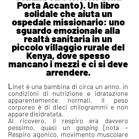
Porta Accanto). Un libro
solidale che aiuta un
ospedale missionario: uno
sguardo emozionale alla
realtà sanitaria in un
piccolo villaggio rurale del
Kenya, dove spesso
mancano i mezzi e ci si deve
arrendere.
L
inet è una bambina di circa un anno, in
condizioni di nutrizione e idratazione
apparentemente normali. Il peso
corporeo è di dieci chilogrammi e non
appare disidratata.
Al ricovero, il respiro era davvero
pessimo, quasi un
gasping
[nota –
Respiro agonico, movimento muscolare