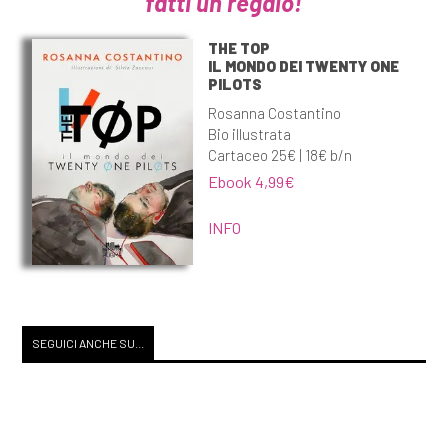
fatti un regalo!
di Stefania Bergo: un estratto
THE TOP
IL MONDO DEI TWENTY ONE
PILOTS
Rosanna Costantino
Bio illustrata
Cartaceo 25€ | 18€ b/n
Ebook 4,99€
INFO
SEGUICI ANCHE SU...