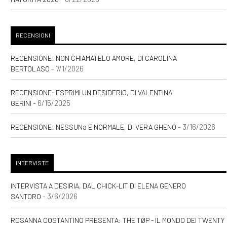
saggio di Argyros Singh: un
estratto
RECENSIONI
Novembre 2022
RECENSIONE: NON CHIAMATELO AMORE, DI CAROLINA
- 7/1/2026
BERTOLASO
[25]
Madri, un memoir di
RECENSIONE: ESPRIMI UN DESIDERIO, DI VALENTINA
- 6/15/2025
Beppe Gaido e Stefania
GERINI
Bergo: un estratto
- 3/16/2026
RECENSIONE: NESSUNƏ È NORMALE, DI VERA GHENO
Agosto 2022
INTERVISTE
[30]
Marte chiama Terra
INTERVISTA A DESIRIA, DAL CHICK-LIT DI ELENA GENERO
- 3/6/2026
SANTORO
risponde, pillole di
astronomia di Amy Cafe
ROSANNA COSTANTINO PRESENTA: THE TØP - IL MONDO DEI TWENTY