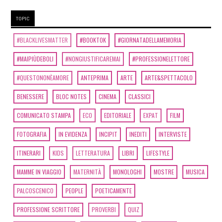
di Stefania Bergo: un estratto
TOPIC
#BLACKLIVESMATTER
#BOOKTOK
#GIORNATADELLAMEMORIA
Dicembre 2021
#MAIPIÙDEBOLI
#NONGIUSTIFICAREMAI
#PROFESSIONELETTORE
[01]
Mwende, ricordi di due
#QUESTONONÈAMORE
ANTEPRIMA
ARTE
ARTE&SPETTACOLO
anni in Africa, di Stefania
BENESSERE
BLOC NOTES
CINEMA
CLASSICI
Bergo: un estratto
COMUNICATO STAMPA
ECO
EDITORIALE
EXPAT
FILM
Novembre 2021
FOTOGRAFIA
IN EVIDENZA
INCIPIT
INEDITI
INTERVISTE
ITINERARI
KIDS
LETTERATURA
LIBRI
LIFESTYLE
[14]
La ricamatrice, di
MAMME IN VIAGGIO
MATERNITÀ
MONOLOGHI
MOSTRE
MUSICA
Maurizio Spano: un estratto
PALCOSCENICO
PEOPLE
POETICAMENTE
PROFESSIONE SCRITTORE
PROVERBI
QUIZ
Luglio 2021