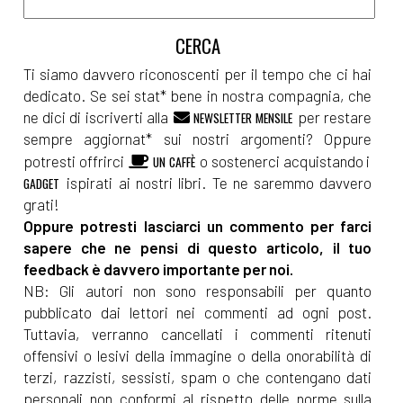
[31]
Il caso Lady Oscar, di
Maria Serena Cavalieri: un
estratto
Ti siamo davvero riconoscenti per il tempo che ci hai
dedicato. Se sei stat* bene in nostra compagnia, che
ne dici di iscriverti alla
per restare
NEWSLETTER MENSILE
Giugno 2024
sempre aggiornat* sui nostri argomenti? Oppure
potresti offrirci
o sostenerci acquistando i
UN CAFFÈ
[02]
Carmela in libertà, di
ispirati ai nostri libri. Te ne saremmo davvero
GADGET
grati!
Elvira Rossi: un estratto
Oppure potresti lasciarci un commento per farci
sapere che ne pensi di questo articolo, il tuo
Marzo 2024
feedback è davvero importante per noi.
NB: Gli autori non sono responsabili per quanto
pubblicato dai lettori nei commenti ad ogni post.
[18]
Plasticamente – Le
Tuttavia, verranno cancellati i commenti ritenuti
materie plastiche e le scelte
offensivi o lesivi della immagine o della onorabilità di
ecofriendly, di Elena Genero
terzi, razzisti, sessisti, spam o che contengano dati
personali non conformi al rispetto delle norme sulla