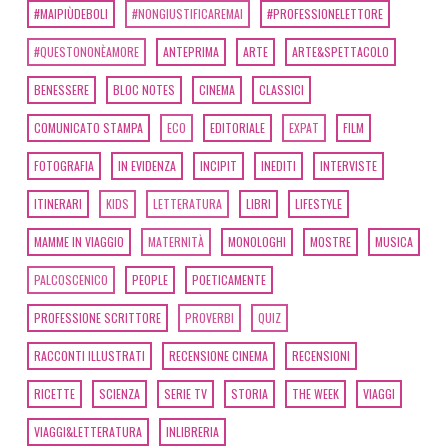
#MAIPIÙDEBOLI
#NONGIUSTIFICAREMAI
#PROFESSIONELETTORE
#QUESTONONÈAMORE
ANTEPRIMA
ARTE
ARTE&SPETTACOLO
BENESSERE
BLOC NOTES
CINEMA
CLASSICI
COMUNICATO STAMPA
ECO
EDITORIALE
EXPAT
FILM
FOTOGRAFIA
IN EVIDENZA
INCIPIT
INEDITI
INTERVISTE
ITINERARI
KIDS
LETTERATURA
LIBRI
LIFESTYLE
MAMME IN VIAGGIO
MATERNITÀ
MONOLOGHI
MOSTRE
MUSICA
PALCOSCENICO
PEOPLE
POETICAMENTE
PROFESSIONE SCRITTORE
PROVERBI
QUIZ
RACCONTI ILLUSTRATI
RECENSIONE CINEMA
RECENSIONI
RICETTE
SCIENZA
SERIE TV
STORIA
THE WEEK
VIAGGI
VIAGGI&LETTERATURA
INLIBRERIA