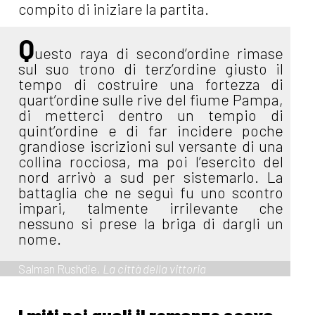
compito di iniziare la partita.
Q
uesto raya di second’ordine rimase
sul suo trono di terz’ordine giusto il
tempo di costruire una fortezza di
quart’ordine sulle rive del fiume Pampa,
di metterci dentro un tempio di
quint’ordine e di far incidere poche
grandiose iscrizioni sul versante di una
collina rocciosa, ma poi l’esercito del
nord arrivò a sud per sistemarlo. La
battaglia che ne seguì fu uno scontro
impari, talmente irrilevante che
nessuno si prese la briga di dargli un
nome.
Salman Rushdie,
La città della vittoria
I miti nei quali il romanzo scava