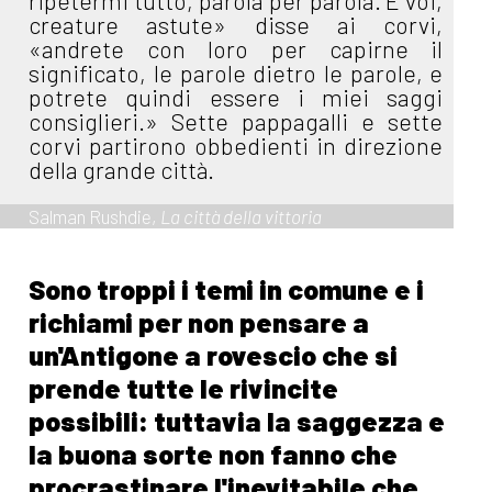
ripetermi tutto, parola per parola. E voi,
creature astute» disse ai corvi,
«andrete con loro per capirne il
significato, le parole dietro le parole, e
potrete quindi essere i miei saggi
consiglieri.» Sette pappagalli e sette
corvi partirono obbedienti in direzione
della grande città.
Salman Rushdie,
La città della vittoria
Sono troppi i temi in comune e i
richiami per non pensare a
un'Antigone a rovescio che si
prende tutte le rivincite
possibili: tuttavia la saggezza e
la buona sorte non fanno che
procrastinare l'inevitabile che