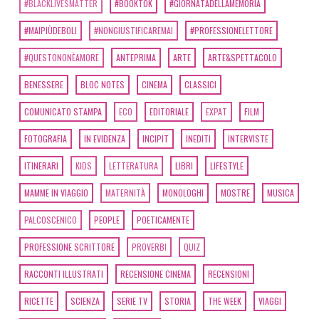
#BLACKLIVESMATTER
#BOOKTOK
#GIORNATADELLAMEMORIA
#MAIPIÙDEBOLI
#NONGIUSTIFICAREMAI
#PROFESSIONELETTORE
#QUESTONONÈAMORE
ANTEPRIMA
ARTE
ARTE&SPETTACOLO
BENESSERE
BLOC NOTES
CINEMA
CLASSICI
COMUNICATO STAMPA
ECO
EDITORIALE
EXPAT
FILM
FOTOGRAFIA
IN EVIDENZA
INCIPIT
INEDITI
INTERVISTE
ITINERARI
KIDS
LETTERATURA
LIBRI
LIFESTYLE
MAMME IN VIAGGIO
MATERNITÀ
MONOLOGHI
MOSTRE
MUSICA
PALCOSCENICO
PEOPLE
POETICAMENTE
PROFESSIONE SCRITTORE
PROVERBI
QUIZ
RACCONTI ILLUSTRATI
RECENSIONE CINEMA
RECENSIONI
RICETTE
SCIENZA
SERIE TV
STORIA
THE WEEK
VIAGGI