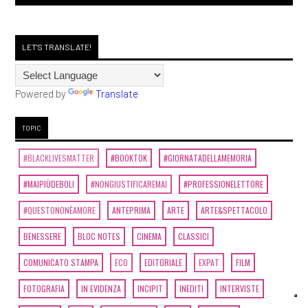
LET'S TRANSLATE!
Powered by
Translate
TOPIC
#BLACKLIVESMATTER
#BOOKTOK
#GIORNATADELLAMEMORIA
#MAIPIÙDEBOLI
#NONGIUSTIFICAREMAI
#PROFESSIONELETTORE
#QUESTONONÈAMORE
ANTEPRIMA
ARTE
ARTE&SPETTACOLO
BENESSERE
BLOC NOTES
CINEMA
CLASSICI
COMUNICATO STAMPA
ECO
EDITORIALE
EXPAT
FILM
FOTOGRAFIA
IN EVIDENZA
INCIPIT
INEDITI
INTERVISTE